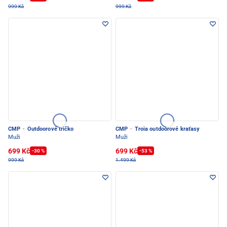
999 Kč
999 Kč
CMP
·
Outdoorové tričko
CMP
·
Troia outdoorové kraťasy
Muži
Muži
699 Kč
699 Kč
-30 %
-53 %
999 Kč
1.499 Kč