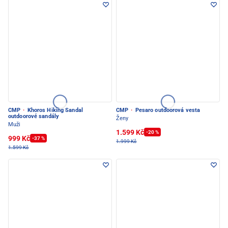
CMP
·
Khoros Hiking Sandal
CMP
·
Pesaro outdoorová vesta
outdoorové sandály
Ženy
Muži
1.599 Kč
-20 %
999 Kč
-37 %
1.999 Kč
1.599 Kč