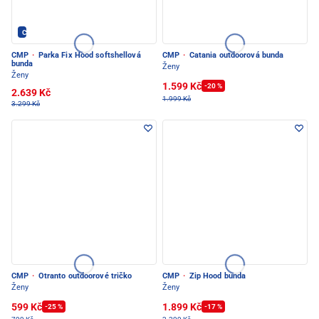
CMP - PEC POD SNĚŽKOU
CMP
·
Parka Fix Hood softshellová
CMP
·
Catania outdoorová bunda
bunda
Ženy
Ženy
1.599 Kč
-20 %
2.639 Kč
1.999 Kč
3.299 Kč
CMP
·
Otranto outdoorové tričko
CMP
·
Zip Hood bunda
Ženy
Ženy
599 Kč
1.899 Kč
-25 %
-17 %