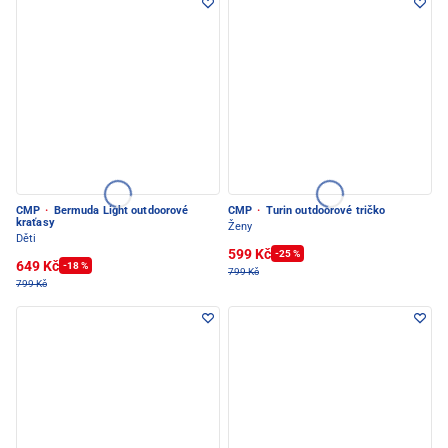
CMP
·
Bermuda Light outdoorové
CMP
·
Turin outdoorové tričko
kraťasy
Ženy
Děti
599 Kč
-25 %
649 Kč
-18 %
799 Kč
799 Kč