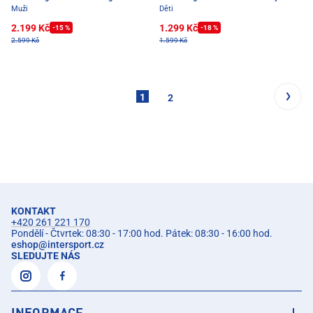
Muži
Děti
2.199 Kč
1.299 Kč
-15 %
-18 %
2.599 Kč
1.599 Kč
1
2
KONTAKT
+420 261 221 170
Pondělí - Čtvrtek: 08:30 - 17:00 hod. Pátek: 08:30 - 16:00 hod.
eshop
@
intersport.cz
SLEDUJTE NÁS