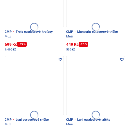
CMP
·
Troia outdoorové kraťasy
CMP
·
Manduria outdoorové tričko
Muži
Muži
699 Kč
449 Kč
-53 %
-25 %
1.499 Kč
599 Kč
CMP
·
Luni outdoorové tričko
CMP
·
Luni outdoorové tričko
Muži
Muži