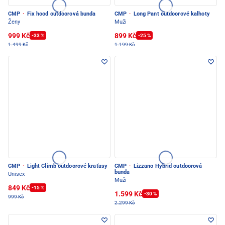
CMP
·
Fix hood outdoorová bunda
CMP
·
Long Pant outdoorové kalhoty
Ženy
Muži
999 Kč
899 Kč
-33 %
-25 %
1.499 Kč
1.199 Kč
CMP
·
Light Climb outdoorové kraťasy
CMP
·
Lizzano Hybrid outdoorová
bunda
Unisex
Muži
849 Kč
-15 %
1.599 Kč
-30 %
999 Kč
2.299 Kč