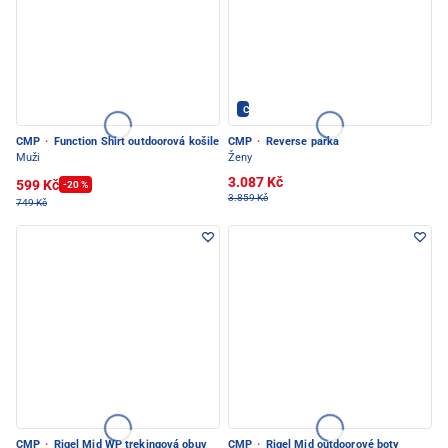
CMP - PEC POD SNĚŽKOU
CMP
·
Function Shirt outdoorová košile
CMP
·
Reverse parka
Muži
Ženy
3.087 Kč
599 Kč
-20 %
3.859 Kč
749 Kč
CMP
·
Rigel Mid WP trekingová obuv
CMP
·
Rigel Mid outdoorové boty