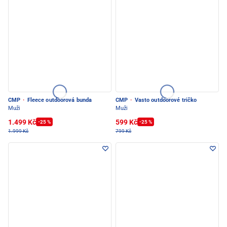
CMP
·
Fleece outdoorová bunda
CMP
·
Vasto outdoorové tričko
Muži
Muži
1.499 Kč
599 Kč
-25 %
-25 %
1.999 Kč
799 Kč