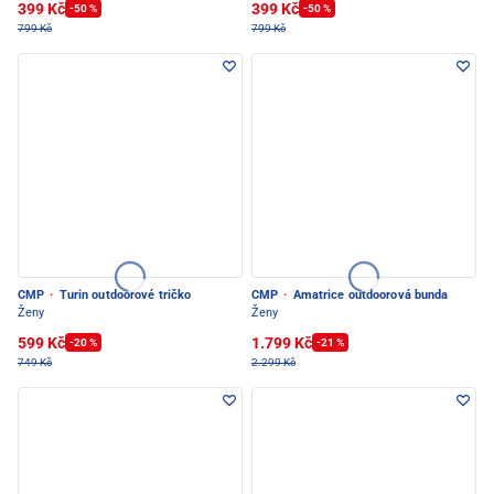
399 Kč
399 Kč
-50 %
-50 %
799 Kč
799 Kč
CMP
·
Turin outdoorové tričko
CMP
·
Amatrice outdoorová bunda
Ženy
Ženy
599 Kč
1.799 Kč
-20 %
-21 %
749 Kč
2.299 Kč