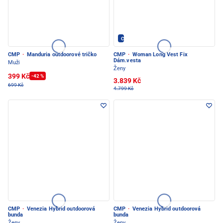
CMP - PEC POD SNĚŽKOU
CMP
·
Manduria outdoorové tričko
CMP
·
Woman Long Vest Fix
Dám.vesta
Muži
Ženy
399 Kč
-42 %
3.839 Kč
699 Kč
4.799 Kč
CMP
·
Venezia Hybrid outdoorová
CMP
·
Venezia Hybrid outdoorová
bunda
bunda
Ženy
Ženy