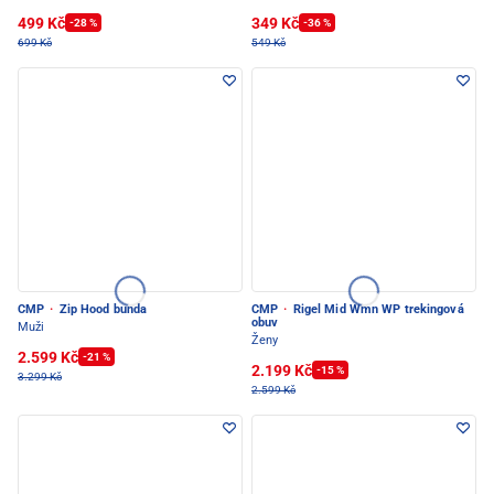
499 Kč
349 Kč
-28 %
-36 %
699 Kč
549 Kč
CMP
·
Zip Hood bunda
CMP
·
Rigel Mid Wmn WP trekingová
obuv
Muži
Ženy
2.599 Kč
-21 %
2.199 Kč
-15 %
3.299 Kč
2.599 Kč