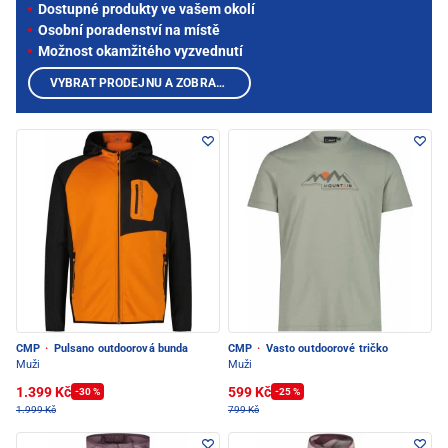
Dostupné produkty ve vašem okolí
Osobní poradenství na místě
Možnost okamžitého vyzvednutí
VYBRAT PRODEJNU A ZOBRAZIT PRODUKTY
CMP
·
Pulsano outdoorová bunda
CMP
·
Vasto outdoorové tričko
Muži
Muži
1.399 Kč
599 Kč
-30 %
-25 %
1.999 Kč
799 Kč