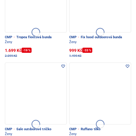
CMP
·
Tropea fleecová bunda
CMP
·
Fix hood outdoorová bunda
Ženy
Ženy
1.699 Kč
999 Kč
-19 %
-33 %
2.099 Kč
1.499 Kč
CMP
·
Sale outdoorové tričko
CMP
·
Ruffano tílko
Ženy
Ženy