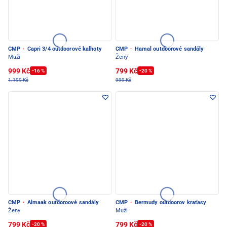
CMP
·
Capri 3/4 outdoorové kalhoty
CMP
·
Hamal outdoorové sandály
Muži
Ženy
999 Kč
799 Kč
-16 %
-20 %
1.199 Kč
999 Kč
CMP
·
Almaak outdoroové sandály
CMP
·
Bermudy outdoorov kraťasy
Ženy
Muži
799 Kč
799 Kč
-20 %
-20 %