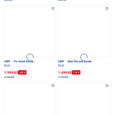
CMP
·
Fix Hood bunda
CMP
·
Man flísová bunda
Muži
Muži
1.999 Kč
1.499 Kč
-20 %
-16 %
2.499 Kč
1.799 Kč