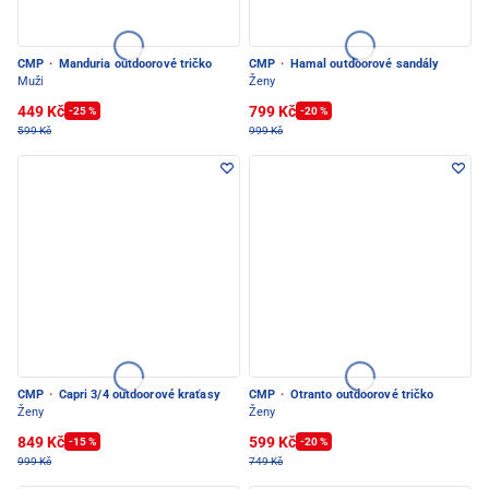
CMP
·
Manduria outdoorové tričko
CMP
·
Hamal outdoorové sandály
Muži
Ženy
449 Kč
799 Kč
-25 %
-20 %
599 Kč
999 Kč
CMP
·
Capri 3/4 outdoorové kraťasy
CMP
·
Otranto outdoorové tričko
Ženy
Ženy
849 Kč
599 Kč
-15 %
-20 %
999 Kč
749 Kč