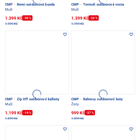
CMP
·
Nemi outdoorová bunda
CMP
·
Termoli outdoorová vesta
Muži
Muži
1.399 Kč
1.399 Kč
-30 %
-22 %
1.999 Kč
1.799 Kč
CMP
·
Zip Off outdoorové kalhoty
CMP
·
Rahmsy outdoorové boty
Muži
Ženy
1.199 Kč
999 Kč
-14 %
-37 %
1.399 Kč
1.599 Kč