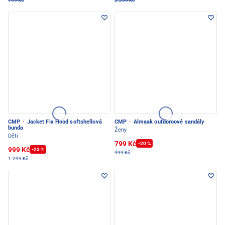
799 Kč
2.299 Kč
CMP
·
Jacket Fix Hood softshellová
CMP
·
Almaak outdoroové sandály
bunda
Ženy
Děti
799 Kč
-20 %
999 Kč
-23 %
999 Kč
1.299 Kč