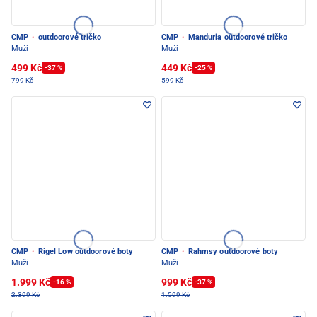
CMP
·
outdoorové tričko
CMP
·
Manduria outdoorové tričko
Muži
Muži
499 Kč
449 Kč
-37 %
-25 %
799 Kč
599 Kč
CMP
·
Rigel Low outdoorové boty
CMP
·
Rahmsy outdoorové boty
Muži
Muži
1.999 Kč
999 Kč
-16 %
-37 %
2.399 Kč
1.599 Kč