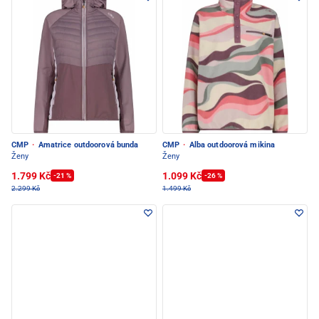
CMP
·
Amatrice outdoorová bunda
CMP
·
Alba outdoorová mikina
Ženy
Ženy
1.799 Kč
1.099 Kč
-21 %
-26 %
2.299 Kč
1.499 Kč