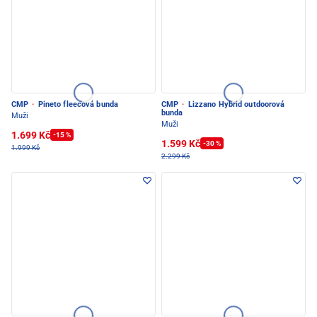
CMP
·
Pineto fleecová bunda
CMP
·
Lizzano Hybrid outdoorová
bunda
Muži
Muži
1.699 Kč
-15 %
1.599 Kč
-30 %
1.999 Kč
2.299 Kč