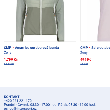
CMP
·
Amatrice outdoorová bunda
CMP
·
Sale outdoo
Ženy
Ženy
1.799 Kč
499 Kč
2.299 Kč
699 Kč
KONTAKT
+420 261 221 170
Pondělí - Čtvrtek: 08:30 - 17:00 hod. Pátek: 08:30 - 16:00 hod.
eshop
@
intersport.cz