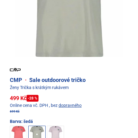
CMP
·
Sale outdoorové tričko
Ženy Trička s krátkým rukávem
499 Kč
-28 %
Online cena vč. DPH
, bez
dopravného
699 Kč
Barva:
šedá