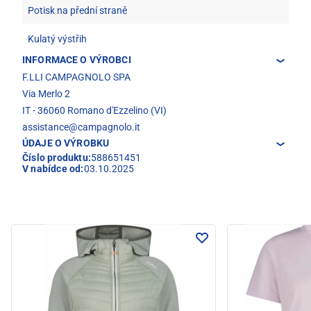
Potisk na přední straně
Kulatý výstřih
INFORMACE O VÝROBCI
F.LLI CAMPAGNOLO SPA
Via Merlo 2
IT - 36060 Romano d'Ezzelino (VI)
assistance@campagnolo.it
ÚDAJE O VÝROBKU
Číslo produktu:
588651451
V nabídce od:
03.10.2025