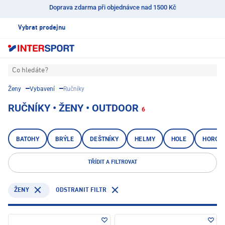
Doprava zdarma při objednávce nad 1500 Kč
Vybrat prodejnu
Co hledáte?
Ženy
Vybavení
Ručníky
RUČNÍKY • ŽENY • OUTDOOR
6
BATOHY
BRÝLE
DEŠTNÍKY
HELMY
HOLE
HOROLE
TŘÍDIT A FILTROVAT
ODSTRANIT FILTR
ŽENY