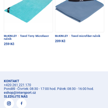
McKINLEY
·
Towel Terry Microfaser
McKINLEY
·
Towel microfiber ručník
ručník
209 Kč
259 Kč
KONTAKT
+420 261 221 170
Pondělí - Čtvrtek: 08:30 - 17:00 hod. Pátek: 08:30 - 16:00 hod.
eshop
@
intersport.cz
SLEDUJTE NÁS