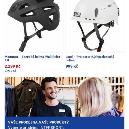
Mammut
·
Lezecká helma Wall Rider
Lacd
·
Protector 2.0 horolezecká
2.0
helma
2.299 Kč
999 Kč
2.999 Kč
VAŠE PRODEJNA.VAŠE PRODUKTY.
Vyberte prodejnu INTERSPORT: