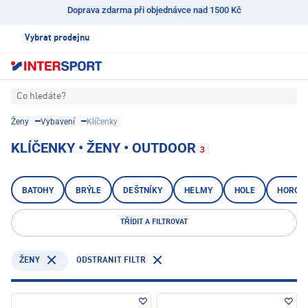
Doprava zdarma při objednávce nad 1500 Kč
Vybrat prodejnu
Co hledáte?
Ženy
Vybavení
Klíčenky
KLÍČENKY • ŽENY • OUTDOOR
3
BATOHY
BRÝLE
DEŠTNÍKY
HELMY
HOLE
HOROLE
TŘÍDIT A FILTROVAT
ODSTRANIT FILTR
ŽENY