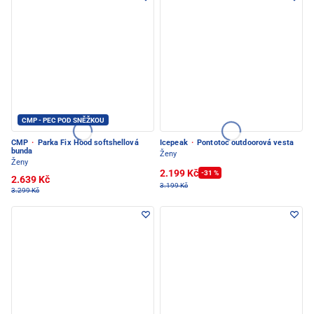
CMP - PEC POD SNĚŽKOU
CMP
·
Parka Fix Hood softshellová
Icepeak
·
Pontotoc outdoorová vesta
bunda
Ženy
Ženy
2.199 Kč
-31 %
2.639 Kč
3.199 Kč
3.299 Kč