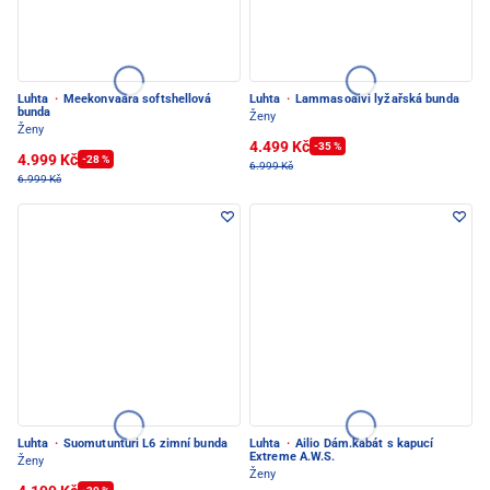
Luhta
·
Meekonvaara softshellová
Luhta
·
Lammasoaivi lyžařská bunda
bunda
Ženy
Ženy
4.499 Kč
-35 %
4.999 Kč
-28 %
6.999 Kč
6.999 Kč
Luhta
·
Suomutunturi L6 zimní bunda
Luhta
·
Ailio Dám.kabát s kapucí
Extreme A.W.S.
Ženy
Ženy