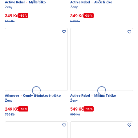
Active Rebel
·
Mylie tílko
Active Rebel
·
Alice tričko
Ženy
Ženy
349 Kč
349 Kč
-36 %
-36 %
549 Kč
549 Kč
Athmove
·
Cendy tréninkové tričko
Active Rebel
·
Milana Tričko
Ženy
Ženy
249 Kč
549 Kč
-68 %
-45 %
799 Kč
999 Kč