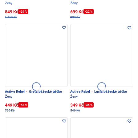
Ženy
Ženy
849 Kč
699 Kč
-29 %
-22 %
1.199 Kč
899 Kč
Active Rebel
·
Greta běžecké tričko
Active Rebel
·
Lucia běžecké tričko
Ženy
Ženy
449 Kč
349 Kč
-43 %
-36 %
799 Kč
549 Kč