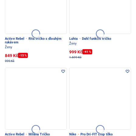
Active Rebel
·
Rita tričko s dlouhým
Luhta
·
Dahl funkční tričko
rukávem
Ženy
Ženy
999 Kč
-41 %
849 Kč
-15 %
1.699 Kč
999 Kč
Active Rebel
·
Milana Tričko
Nike
·
Pro Dri-FIT crop tílko