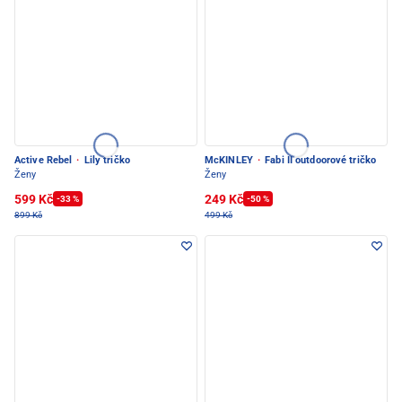
Active Rebel
·
Lily tričko
McKINLEY
·
Fabi II outdoorové tričko
Ženy
Ženy
599 Kč
249 Kč
-33 %
-50 %
899 Kč
499 Kč