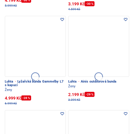
4.199 Kč
-30 %
3.199 Kč
-30 %
5.999 Kč
4.599 Kč
Luhta
·
Lyžařská bunda Gammelby L7
Luhta
·
Ainis outdoorová bunda
s kapucí
Ženy
Ženy
2.199 Kč
-29 %
4.999 Kč
-28 %
3.099 Kč
6.999 Kč