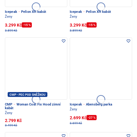
Icepeak
·
Pelion XH kabát
Icepeak
·
Pelion XH kabát
Ženy
Ženy
3.299 Kč
3.299 Kč
-15 %
-15 %
3.899 Kč
3.899 Kč
CMP - PEC POD SNĚŽKOU
CMP
·
Woman Coat Fix Hood zimní
Icepeak
·
Abensberg parka
kabát
Ženy
Ženy
2.699 Kč
-27 %
2.799 Kč
3.699 Kč
3.499 Kč