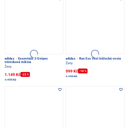
adidas
·
Essentials 3-Stripes
adidas
·
Run Ess Vest běžecká vesta
tréninková mikina
Ženy
Ženy
999 Kč
-16 %
1.149 Kč
-23 %
1.199 Kč
1.499 Kč