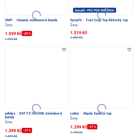
Dynafit - PEC POD SNĚŽKOU
CMP
·
Catania outdoorová bunda
Dynafit
·
Trail Crop Top běžecký top
Ženy
Ženy
1.519 Kč
1.599 Kč
-20 %
1.899 Kč
1.999 Kč
adidas
·
D4T FZ HOODIE tréninková
Luhta
·
Ahjola funkční top
bunda
Ženy
Ženy
1.299 Kč
-27 %
1.399 Kč
-17 %
1.799 Kč
1.699 Kč