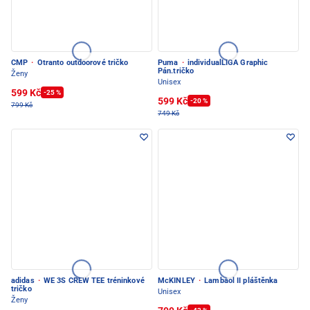
CMP
·
Otranto outdoorové tričko
Puma
·
individualLIGA Graphic
Pán.tričko
Ženy
Unisex
599 Kč
-25 %
599 Kč
-20 %
799 Kč
749 Kč
adidas
·
WE 3S CREW TEE tréninkové
McKINLEY
·
Lambaol II pláštěnka
tričko
Unisex
Ženy