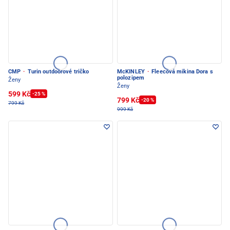
CMP
·
Turin outdoorové tričko
McKINLEY
·
Fleecová mikina Dora s
polozipem
Ženy
Ženy
599 Kč
-25 %
799 Kč
-20 %
799 Kč
999 Kč