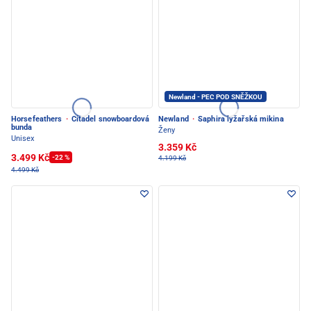
Newland - PEC POD SNĚŽKOU
Horsefeathers
·
Citadel snowboardová
Newland
·
Saphira lyžařská mikina
bunda
Ženy
Unisex
3.359 Kč
3.499 Kč
-22 %
4.199 Kč
4.499 Kč