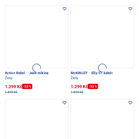
Active Rebel
·
Jane mikina
McKINLEY
·
Elly CT kabát
Ženy
Ženy
1.299 Kč
1.299 Kč
-23 %
-23 %
1.699 Kč
1.699 Kč