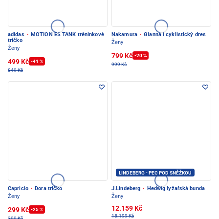
adidas
·
MOTION ES TANK tréninkové
Nakamura
·
Gianna I cyklistický dres
tričko
Ženy
Ženy
799 Kč
-20 %
499 Kč
-41 %
999 Kč
849 Kč
LINDEBERG - PEC POD SNĚŽKOU
Capricio
·
Dora tričko
J.Lindeberg
·
Hedwig lyžařská bunda
Ženy
Ženy
12.159 Kč
299 Kč
-25 %
15.199 Kč
399 Kč