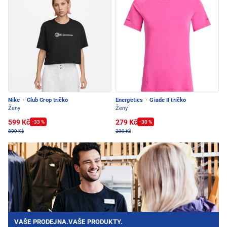
Nike
·
Club Crop tričko
Energetics
·
Giade II tričko
Ženy
Ženy
599 Kč
279 Kč
-33 %
-30 %
899 Kč
399 Kč
VAŠE PRODEJNA.VAŠE PRODUKTY.