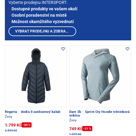
Vyberte prodejnu INTERSPORT:
Dostupné produkty ve vašem okolí
Osobní poradenství na místě
Možnost okamžitého vyzvednutí
VYBRAT PRODEJNU A ZOBRAZIT PRODUKTY
Regatta
·
Andia II outdoorový kabát
Dare 2b
·
Sprint Cty Hoodie tréninková
mikina
Ženy
Ženy
1.799 Kč
-30 %
749 Kč
-31 %
2.599 Kč
1.099 Kč