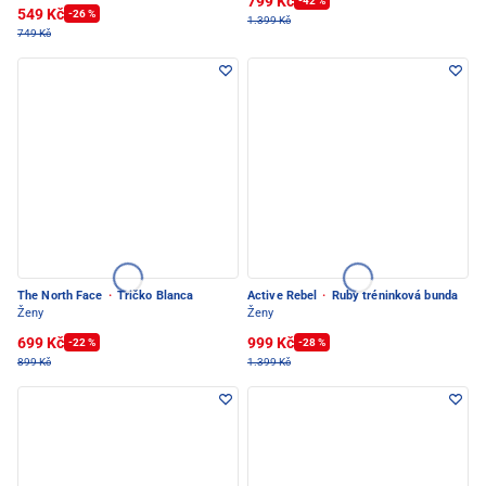
799 Kč
-42 %
549 Kč
-26 %
1.399 Kč
749 Kč
The North Face
·
Tričko Blanca
Active Rebel
·
Ruby tréninková bunda
Ženy
Ženy
699 Kč
999 Kč
-22 %
-28 %
899 Kč
1.399 Kč