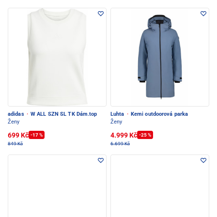
adidas
·
W ALL SZN SL TK Dám.top
Luhta
·
Kemi outdoorová parka
Ženy
Ženy
699 Kč
4.999 Kč
-17 %
-25 %
849 Kč
6.699 Kč