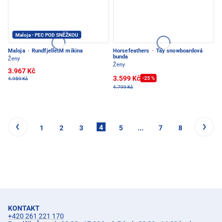
Maloja - PEC POD SNĚŽKOU
Maloja
·
RundfjelletM mikina
Horsefeathers
·
Tay snowboardová
bunda
Ženy
Ženy
3.967 Kč
3.599 Kč
-25 %
4.959 Kč
4.799 Kč
4
1
2
3
5
...
7
8
KONTAKT
+420 261 221 170