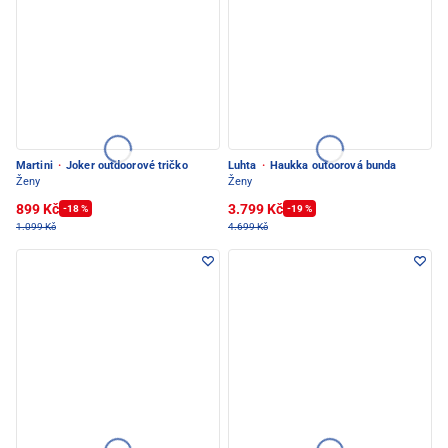
Martini
·
Joker outdoorové tričko
Luhta
·
Haukka outoorová bunda
Ženy
Ženy
899 Kč
3.799 Kč
-18 %
-19 %
1.099 Kč
4.699 Kč