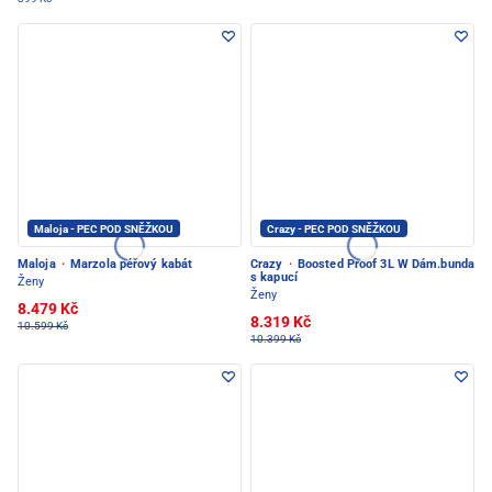
Maloja - PEC POD SNĚŽKOU
Crazy - PEC POD SNĚŽKOU
Maloja
·
Marzola péřový kabát
Crazy
·
Boosted Proof 3L W Dám.bunda
s kapucí
Ženy
Ženy
8.479 Kč
8.319 Kč
10.599 Kč
10.399 Kč