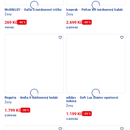
McKINLEY
·
Galla II outdoorové tričko
Icepeak
·
Pelion XH outdoorový kabát
Ženy
Ženy
269 Kč
2.699 Kč
-46 %
-30 %
499 Kč
3.899 Kč
Regatta
·
Andia II outdoorový kabát
adidas
·
Soft Lux Quater sportovní
mikina
Ženy
Ženy
1.799 Kč
-30 %
1.199 Kč
-29 %
2.599 Kč
1.699 Kč