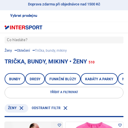
Doprava zdarma při objednávce nad 1500 Kč
Vybrat prodejnu
Co hledáte?
Ženy
Oblečení
Trička, bundy, mikiny
TRIČKA, BUNDY, MIKINY • ŽENY
510
BUNDY
DRESY
FUNKČNÍ BLŮZY
KABÁTY A PARKY
MI
TŘÍDIT A FILTROVAT
ODSTRANIT FILTR
ŽENY