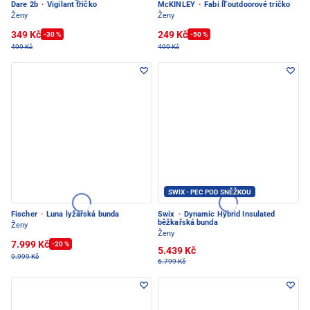
Dare 2b
·
Vigilant tričko
McKINLEY
·
Fabi II outdoorové tričko
Ženy
Ženy
349 Kč
249 Kč
-30 %
-50 %
499 Kč
499 Kč
SWIX - PEC POD SNĚŽKOU
Fischer
·
Luna lyžařská bunda
Swix
·
Dynamic Hybrid Insulated
běžkařská bunda
Ženy
Ženy
7.999 Kč
-20 %
5.439 Kč
9.999 Kč
6.799 Kč