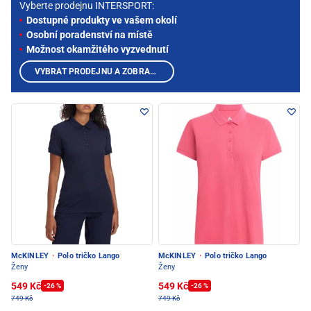
Vyberte prodejnu INTERSPORT:
Dostupné produkty ve vašem okolí
Osobní poradenství na místě
Možnost okamžitého vyzvednutí
VYBRAT PRODEJNU A ZOBRAZIT PRODUKTY
McKINLEY
·
Polo tričko Lango
McKINLEY
·
Polo tričko Lango
Ženy
Ženy
549 Kč
549 Kč
-26 %
-26 %
749 Kč
749 Kč