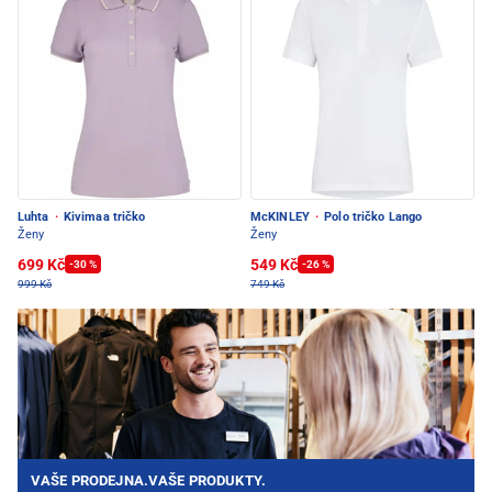
Luhta
·
Kivimaa tričko
McKINLEY
·
Polo tričko Lango
Ženy
Ženy
699 Kč
549 Kč
-30 %
-26 %
999 Kč
749 Kč
VAŠE PRODEJNA.VAŠE PRODUKTY.