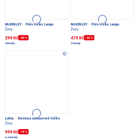
McKINLEY
·
Polo tričko Lango
McKINLEY
·
Polo tričko Lango
Ženy
Ženy
299 Kč
479 Kč
-40 %
-36 %
499 Kč
749 Kč
Luhta
·
Kivimaa outdoorové tričko
Ženy
999 Kč
-16 %
1.199 Kč