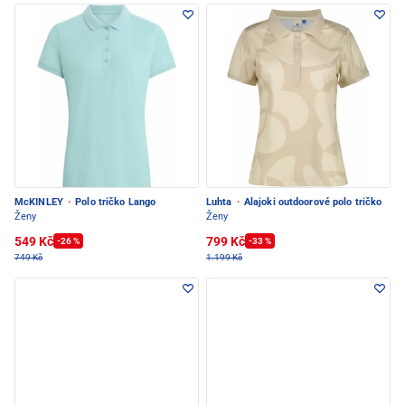
McKINLEY
·
Polo tričko Lango
Luhta
·
Alajoki outdoorové polo tričko
Ženy
Ženy
549 Kč
799 Kč
-26 %
-33 %
749 Kč
1.199 Kč