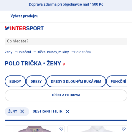
Doprava zdarma při objednávce nad 1500 Kč
Vybrat prodejnu
Co hledáte?
Ženy
Oblečení
Trička, bundy, mikiny
Polo trička
POLO TRIČKA • ŽENY
9
BUNDY
DRESY
DRESY S DLOUHÝM RUKÁVEM
FUNKČNÍ BL
TŘÍDIT A FILTROVAT
ODSTRANIT FILTR
ŽENY