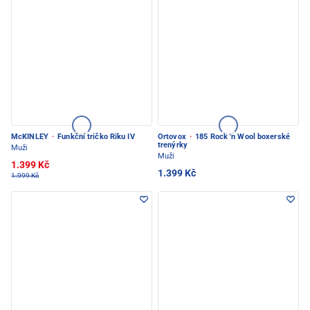
McKINLEY
·
Funkční tričko Riku IV
Ortovox
·
185 Rock 'n Wool boxerské
trenýrky
Muži
Muži
1.399 Kč
1.399 Kč
1.999 Kč