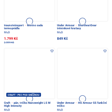
traunsteinsport
·
Merino sada
Under Armour
·
ShortheatGear
termoprádla
tréninkové kraťasy
Muži
Muži
1.799 Kč
849 Kč
2.599 Kč
CRAFT - PEC POD SNĚŽKOU
Craft
·
pán. tričko Nanoweight LS M
Under Armour
·
HG Armour SS funkční
High Intensity
tričko
Muži
Muži