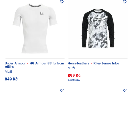
Under Armour
·
HG Armour SS funkční
Horsefeathers
·
Riley termo triko
tričko
Muži
Muži
899 Kč
849 Kč
1.099 Kč