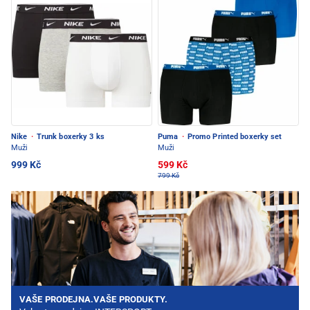
Nike
·
Trunk boxerky 3 ks
Puma
·
Promo Printed boxerky set
Muži
Muži
999 Kč
599 Kč
799 Kč
VAŠE PRODEJNA.VAŠE PRODUKTY.