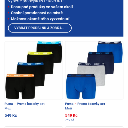
Vyberte prodejnu INTERSPORT:
Dostupné produkty ve vašem okolí
Osobní poradenství na místě
Možnost okamžitého vyzvednutí
VYBRAT PRODEJNU A ZOBRAZIT PRODUKTY
Puma
·
Promo boxerky set
Puma
·
Promo boxerky set
Muži
Muži
549 Kč
549 Kč
749 Kč