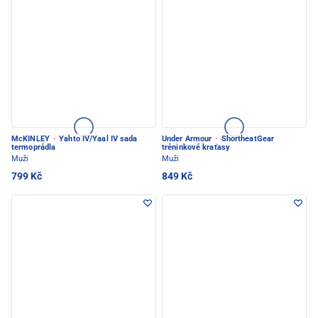
McKINLEY
·
Yahto IV/Yaal IV sada
Under Armour
·
ShortheatGear
termoprádla
tréninkové kraťasy
Muži
Muži
799 Kč
849 Kč