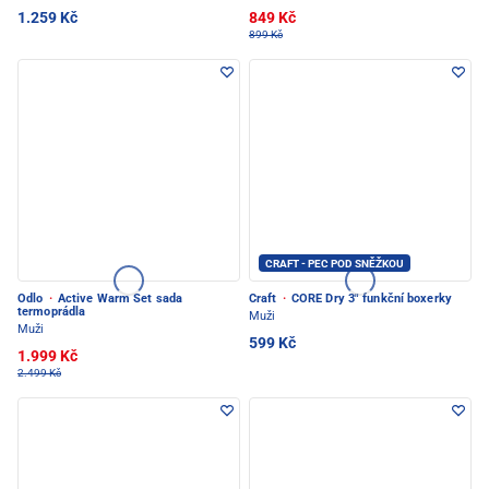
1.259 Kč
849 Kč
899 Kč
CRAFT - PEC POD SNĚŽKOU
Odlo
·
Active Warm Set sada
Craft
·
CORE Dry 3" funkční boxerky
termoprádla
Muži
Muži
599 Kč
1.999 Kč
2.499 Kč