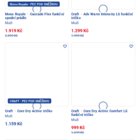
Mons Royale - PEC POD SNĚŽKOU
Mons Royale
·
Cascade Flex funkční
Craft
·
Adv Warm Intensity LS funkční
spodní prádlo
tričko
Muži
Muži
1.919 Kč
1.299 Kč
2.399 Kč
1.999 Kč
CRAFT - PEC POD SNĚŽKOU
Craft
·
Core Dry Active tričko
Craft
·
Core Dry Active Comfort LS
funkční tričko
Muži
Muži
1.159 Kč
999 Kč
1.249 Kč