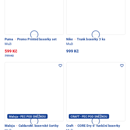
Puma
·
Promo Printed boxerky set
Nike
·
Trunk boxerky 3 ks
Muži
Muži
599 Kč
999 Kč
799 Kč
Maloja - PEC POD SNĚŽKOU
CRAFT - PEC POD SNĚŽKOU
Maloja
·
CaldaroM. boxerské šortky
Craft
·
CORE Dry 6" funkční boxerky