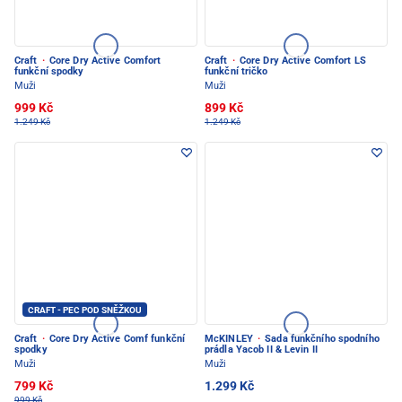
Craft
·
Core Dry Active Comfort
Craft
·
Core Dry Active Comfort LS
funkční spodky
funkční tričko
Muži
Muži
999 Kč
899 Kč
1.249 Kč
1.249 Kč
CRAFT - PEC POD SNĚŽKOU
Craft
·
Core Dry Active Comf funkční
McKINLEY
·
Sada funkčního spodního
spodky
prádla Yacob II & Levin II
Muži
Muži
799 Kč
1.299 Kč
999 Kč