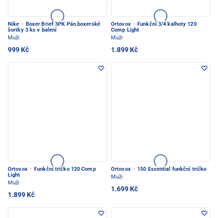
Nike
·
Boxer Brief 3PK Pán.boxerské
Ortovox
·
Funkční 3/4 kalhoty 120
šortky 3 ks v balení
Comp Light
Muži
Muži
999 Kč
1.899 Kč
Ortovox
·
Funkční tričko 120 Comp
Ortovox
·
150 Essential funkční tričko
Light
Muži
Muži
1.699 Kč
1.899 Kč