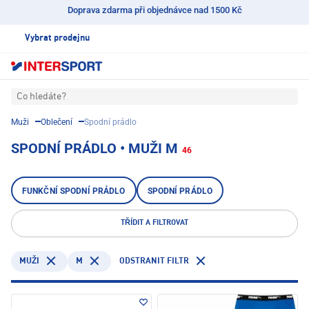
Doprava zdarma při objednávce nad 1500 Kč
Vybrat prodejnu
Co hledáte?
Muži
Oblečení
Spodní prádlo
SPODNÍ PRÁDLO • MUŽI M
46
FUNKČNÍ SPODNÍ PRÁDLO
SPODNÍ PRÁDLO
TŘÍDIT A FILTROVAT
M
ODSTRANIT FILTR
MUŽI