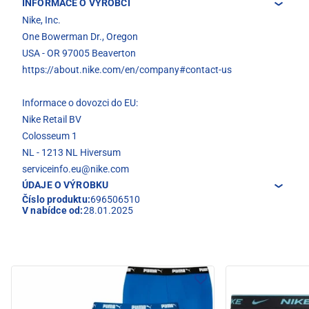
INFORMACE O VÝROBCI
Nike, Inc.
One Bowerman Dr., Oregon
USA - OR 97005 Beaverton
https://about.nike.com/en/company#contact-us
Informace o dovozci do EU:
Nike Retail BV
Colosseum 1
NL - 1213 NL Hiversum
serviceinfo.eu@nike.com
ÚDAJE O VÝROBKU
Číslo produktu:
696506510
V nabídce od:
28.01.2025