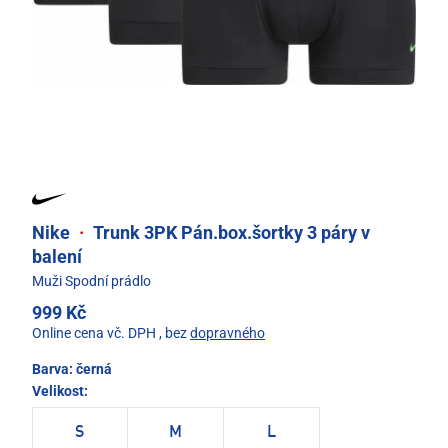
Nike
·
Trunk 3PK Pán.box.šortky 3 páry v
balení
Muži Spodní prádlo
999 Kč
Online cena vč. DPH
, bez
dopravného
Barva:
černá
Velikost:
S
M
L