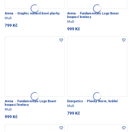
Arena
·
Graphic nohavičkové plavky
Arena
·
Fundamentals Logo Boxer
koupací kraťasy
Muži
Muži
799 Kč
999 Kč
Arena
·
Fundamentals Logo Boxer
Energetics
·
Plavky Norm, krátké
koupací kraťasy
Muži
Muži
799 Kč
999 Kč