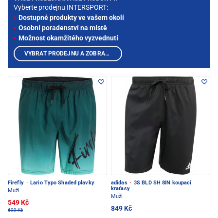
Vyberte prodejnu INTERSPORT:
Dostupné produkty ve vašem okolí
Osobní poradenství na místě
Možnost okamžitého vyzvednutí
VYBRAT PRODEJNU A ZOBRAZIT PRODUKTY
Firefly
·
Lario Typo Shaded plavky
adidas
·
3S BLD SH 8IN koupací
kraťasy
Muži
Muži
549 Kč
849 Kč
699 Kč