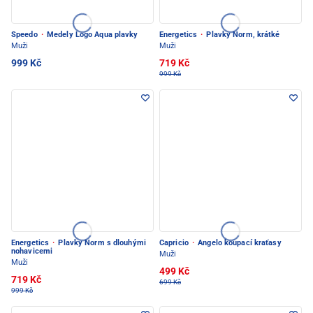
Speedo
·
Medely Logo Aqua plavky
Energetics
·
Plavky Norm, krátké
Muži
Muži
999 Kč
719 Kč
999 Kč
Energetics
·
Plavky Norm s dlouhými
Capricio
·
Angelo koupací kraťasy
nohavicemi
Muži
Muži
499 Kč
719 Kč
699 Kč
999 Kč