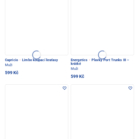
Capricio
·
Limbo koupací kraťasy
Energetics
·
Plavky Port Trunks III –
krátké
Muži
Muži
599 Kč
599 Kč