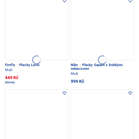
Firefly
·
Plavky Lucio
Nike
·
Plavky Square s krátkými
nohavicemi
Muži
Muži
449 Kč
999 Kč
599 Kč