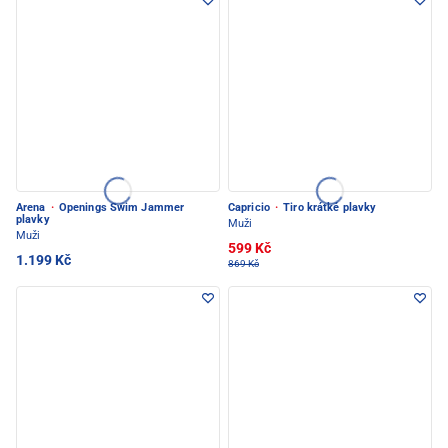
Arena
·
Openings Swim Jammer
Capricio
·
Tiro krátké plavky
plavky
Muži
Muži
599 Kč
1.199 Kč
869 Kč