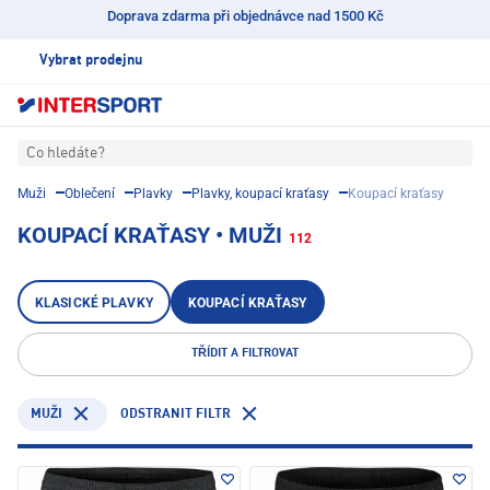
Doprava zdarma při objednávce nad 1500 Kč
Vybrat prodejnu
Co hledáte?
Muži
Oblečení
Plavky
Plavky, koupací kraťasy
Koupací kraťasy
KOUPACÍ KRAŤASY • MUŽI
112
KLASICKÉ PLAVKY
KOUPACÍ KRAŤASY
TŘÍDIT A FILTROVAT
ODSTRANIT FILTR
MUŽI