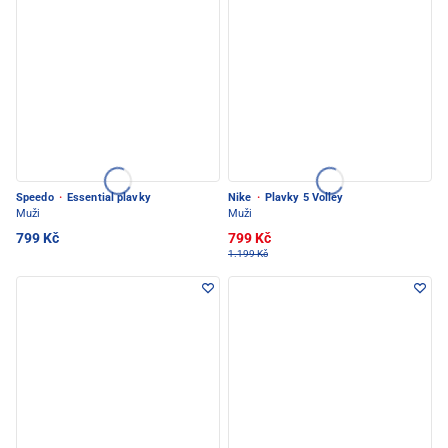
Speedo
·
Essential plavky
Nike
·
Plavky 5 Volley
Muži
Muži
799 Kč
799 Kč
1.199 Kč