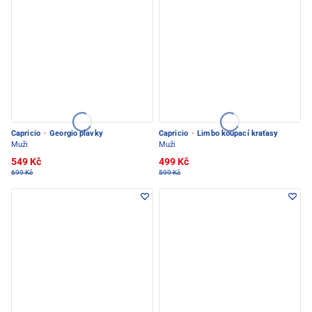
Capricio
·
Georgio plavky
Capricio
·
Limbo koupací kraťasy
Muži
Muži
549 Kč
499 Kč
699 Kč
599 Kč