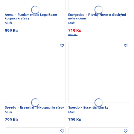
Arena
·
Fundamentals Logo Boxer
Energetics
·
Plavky Norm s dlouhými
koupací kraťasy
nohavicemi
Muži
Muži
999 Kč
719 Kč
999 Kč
Speedo
·
Essential 16 koupací kraťasy
Speedo
·
Essential plavky
Muži
Muži
799 Kč
799 Kč