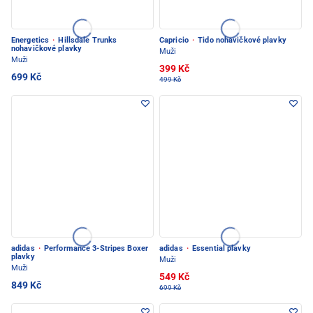
Energetics
·
Hillsdale Trunks
Capricio
·
Tido nohavičkové plavky
nohavičkové plavky
Muži
Muži
399 Kč
699 Kč
499 Kč
adidas
·
Performance 3-Stripes Boxer
adidas
·
Essential plavky
plavky
Muži
Muži
549 Kč
849 Kč
699 Kč