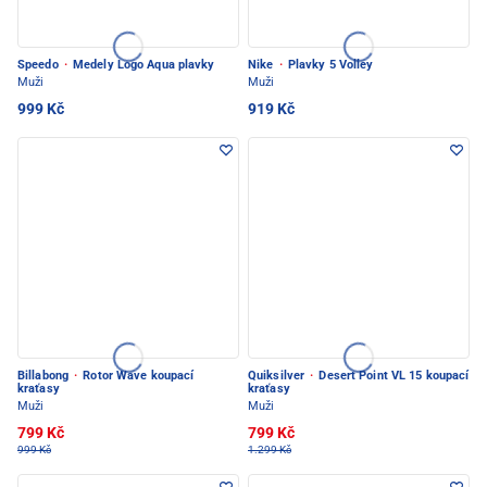
Speedo
·
Medely Logo Aqua plavky
Nike
·
Plavky 5 Volley
Muži
Muži
999 Kč
919 Kč
Billabong
·
Rotor Wave koupací
Quiksilver
·
Desert Point VL 15 koupací
kraťasy
kraťasy
Muži
Muži
799 Kč
799 Kč
999 Kč
1.299 Kč