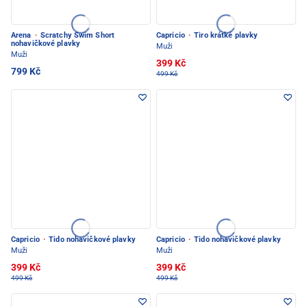
Arena
·
Scratchy Swim Short
Capricio
·
Tiro krátké plavky
nohavičkové plavky
Muži
Muži
399 Kč
799 Kč
499 Kč
Capricio
·
Tido nohavičkové plavky
Capricio
·
Tido nohavičkové plavky
Muži
Muži
399 Kč
399 Kč
499 Kč
499 Kč