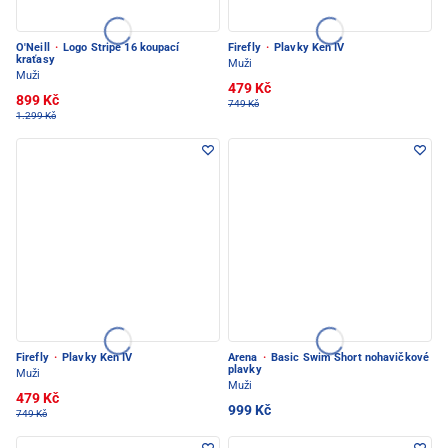
O'Neill
·
Logo Stripe 16 koupací
Firefly
·
Plavky Ken IV
kraťasy
Muži
Muži
479 Kč
899 Kč
749 Kč
1.299 Kč
Firefly
·
Plavky Ken IV
Arena
·
Basic Swim Short nohavičkové
plavky
Muži
Muži
479 Kč
999 Kč
749 Kč