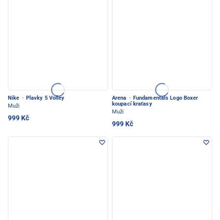
Nike
·
Plavky 5 Volley
Arena
·
Fundamentals Logo Boxer
koupací kraťasy
Muži
Muži
999 Kč
999 Kč