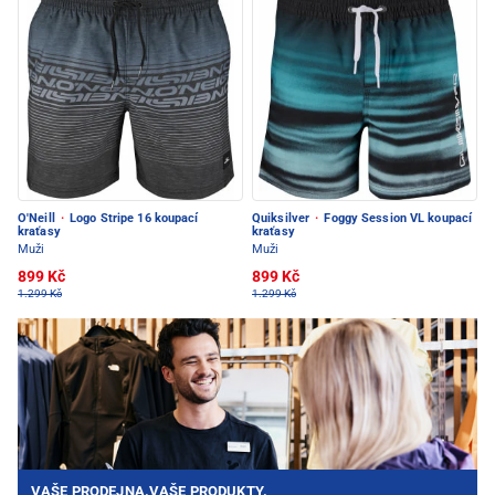
O'Neill
·
Logo Stripe 16 koupací
Quiksilver
·
Foggy Session VL koupací
kraťasy
kraťasy
Muži
Muži
899 Kč
899 Kč
1.299 Kč
1.299 Kč
VAŠE PRODEJNA.VAŠE PRODUKTY.