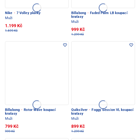
Nike
·
7 Volley plavky
Billabong
·
Faded Palm LB koupací
kraťasy
Muži
Muži
1.199 Kč
999 Kč
1.699 Kč
1.299 Kč
Billabong
·
Rotor Wave koupací
Quiksilver
·
Foggy Session VL koupací
kraťasy
kraťasy
Muži
Muži
799 Kč
899 Kč
999 Kč
1.299 Kč