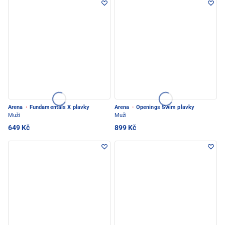
Arena
·
Fundamentals X plavky
Arena
·
Openings Swim plavky
Muži
Muži
649 Kč
899 Kč