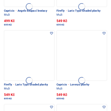
Capricio
·
Angelo koupací kraťasy
Firefly
·
Lario Typo Shaded plavky
Muži
Muži
499 Kč
549 Kč
699 Kč
699 Kč
Firefly
·
Lario Typo Shaded plavky
Capricio
·
Lorenzo plavky
Muži
Muži
549 Kč
549 Kč
699 Kč
699 Kč