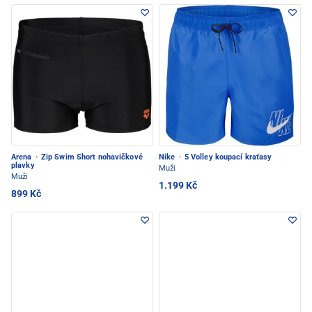
Arena
·
Zip Swim Short nohavičkové
Nike
·
5 Volley koupací kraťasy
plavky
Muži
Muži
1.199 Kč
899 Kč