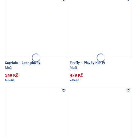
Capricio
·
Leon plavky
Firefly
·
Plavky Ken IV
Muži
Muži
549 Kč
479 Kč
699 Kč
749 Kč