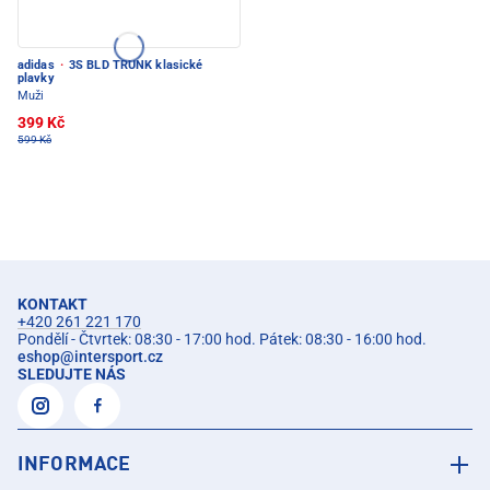
adidas
·
3S BLD TRUNK klasické
plavky
Muži
399 Kč
599 Kč
KONTAKT
+420 261 221 170
Pondělí - Čtvrtek: 08:30 - 17:00 hod. Pátek: 08:30 - 16:00 hod.
eshop
@
intersport.cz
SLEDUJTE NÁS
INFORMACE