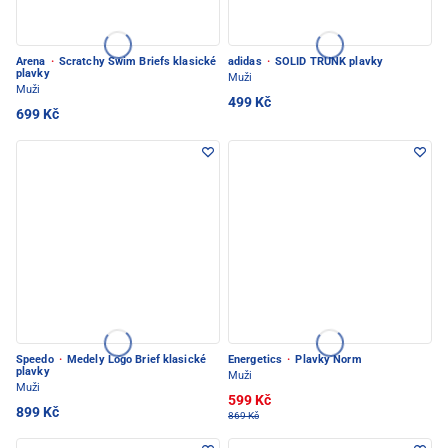
Arena
·
Scratchy Swim Briefs klasické
adidas
·
SOLID TRUNK plavky
plavky
Muži
Muži
499 Kč
699 Kč
Speedo
·
Medely Logo Brief klasické
Energetics
·
Plavky Norm
plavky
Muži
Muži
599 Kč
899 Kč
869 Kč