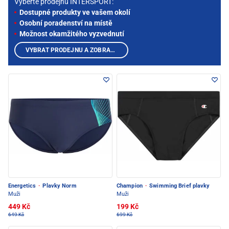
Vyberte prodejnu INTERSPORT:
Dostupné produkty ve vašem okolí
Osobní poradenství na místě
Možnost okamžitého vyzvednutí
VYBRAT PRODEJNU A ZOBRAZIT PRODUKTY
Energetics
·
Plavky Norm
Champion
·
Swimming Brief plavky
Muži
Muži
449 Kč
199 Kč
649 Kč
699 Kč