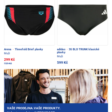
Arena
·
Threefold Brief plavky
adidas
·
3S BLD TRUNK klasické
plavky
Muži
Muži
299 Kč
599 Kč
729 Kč
VAŠE PRODEJNA.VAŠE PRODUKTY.