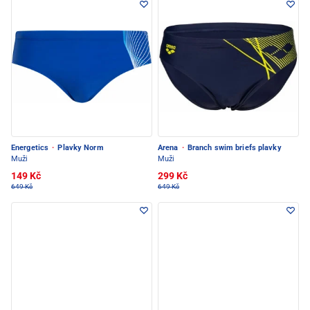
Energetics
·
Plavky Norm
Arena
·
Branch swim briefs plavky
Muži
Muži
149 Kč
299 Kč
649 Kč
649 Kč