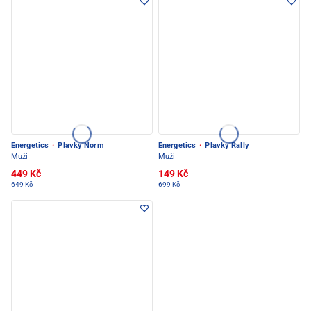
Energetics
·
Plavky Norm
Energetics
·
Plavky Rally
Muži
Muži
449 Kč
149 Kč
649 Kč
699 Kč