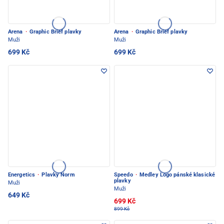
Arena
·
Graphic Brief plavky
Arena
·
Graphic Brief plavky
Muži
Muži
699 Kč
699 Kč
Energetics
·
Plavky Norm
Speedo
·
Medley Logo pánské klasické
plavky
Muži
Muži
649 Kč
699 Kč
899 Kč