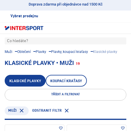
Doprava zdarma při objednávce nad 1500 Kč
Vybrat prodejnu
Co hledáte?
Muži
Oblečení
Plavky
Plavky, koupací kraťasy
Klasické plavky
KLASICKÉ PLAVKY • MUŽI
19
KLASICKÉ PLAVKY
KOUPACÍ KRAŤASY
TŘÍDIT A FILTROVAT
ODSTRANIT FILTR
MUŽI