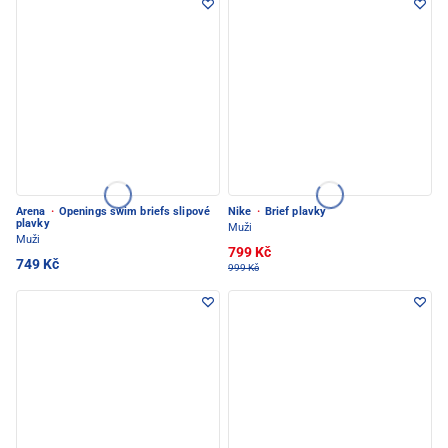
Arena
·
Openings swim briefs slipové
Nike
·
Brief plavky
plavky
Muži
Muži
799 Kč
749 Kč
999 Kč