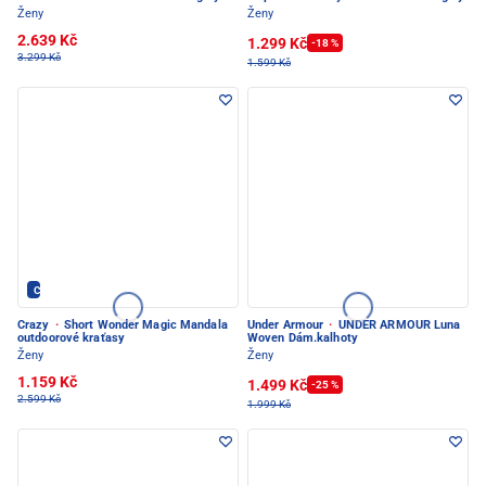
Ženy
Ženy
2.639 Kč
1.299 Kč
-18 %
3.299 Kč
1.599 Kč
Crazy - PEC POD SNĚŽKOU
Crazy
·
Short Wonder Magic Mandala
Under Armour
·
UNDER ARMOUR Luna
outdoorové kraťasy
Woven Dám.kalhoty
Ženy
Ženy
1.159 Kč
1.499 Kč
-25 %
2.599 Kč
1.999 Kč