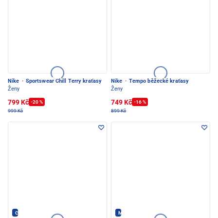
Nike
·
Sportswear Chill Terry kraťasy
Nike
·
Tempo běžecké kraťasy
Ženy
Ženy
799 Kč
749 Kč
-20 %
-16 %
999 Kč
899 Kč
Crazy - PEC POD SNĚŽKOU
Maloja - PEC POD SNĚŽKOU