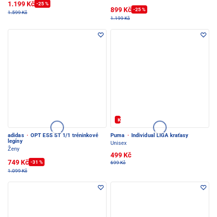
1.199 Kč
-25 %
899 Kč
-25 %
1.599 Kč
1.199 Kč
Kód: FOTBAL20
adidas
·
OPT ESS ST 1/1 tréninkové
Puma
·
Individual LIGA kraťasy
legíny
Unisex
Ženy
499 Kč
749 Kč
-31 %
699 Kč
1.099 Kč