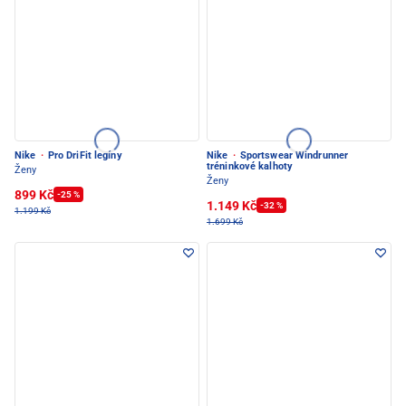
Nike
·
Pro DriFit legíny
Nike
·
Sportswear Windrunner
tréninkové kalhoty
Ženy
Ženy
899 Kč
-25 %
1.149 Kč
-32 %
1.199 Kč
1.699 Kč