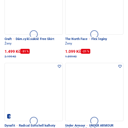
Craft
·
Dám.cykl.sukně Free Skirt
The North Face
·
Flex legíny
Ženy
Ženy
1.499 Kč
1.099 Kč
-31 %
-21 %
2.199 Kč
1.399 Kč
Dynafit - PEC POD SNĚŽKOU
Dynafit
·
Radical Softshell kalhoty
Under Armour
·
UNDER ARMOUR