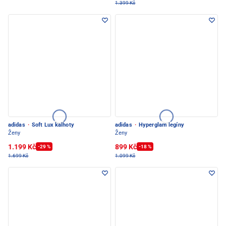
1.399 Kč
adidas
·
Soft Lux kalhoty
adidas
·
Hyperglam legíny
Ženy
Ženy
1.199 Kč
899 Kč
-29 %
-18 %
1.699 Kč
1.099 Kč