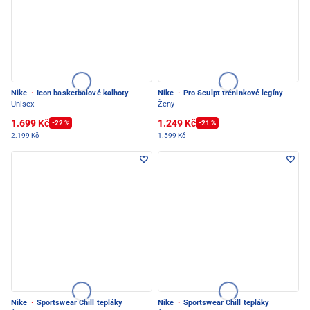
Nike
·
Icon basketbalové kalhoty
Nike
·
Pro Sculpt tréninkové legíny
Unisex
Ženy
1.699 Kč
1.249 Kč
-22 %
-21 %
2.199 Kč
1.599 Kč
Nike
·
Sportswear Chill tepláky
Nike
·
Sportswear Chill tepláky