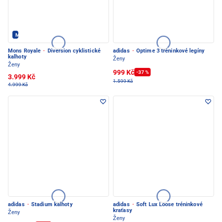
Mons Royale - PEC POD SNĚŽKOU
Mons Royale
·
Diversion cyklistické
adidas
·
Optime 3 tréninkové legíny
kalhoty
Ženy
Ženy
999 Kč
-37 %
3.999 Kč
1.599 Kč
4.999 Kč
adidas
·
Stadium kalhoty
adidas
·
Soft Lux Loose tréninkové
kraťasy
Ženy
Ženy