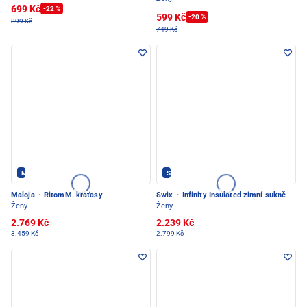
699 Kč
-22 %
599 Kč
-20 %
899 Kč
749 Kč
Maloja - PEC POD SNĚŽKOU
SWIX - PEC POD SNĚŽKOU
Maloja
·
RitomM. kraťasy
Swix
·
Infinity Insulated zimní sukně
Ženy
Ženy
2.769 Kč
2.239 Kč
3.459 Kč
2.799 Kč