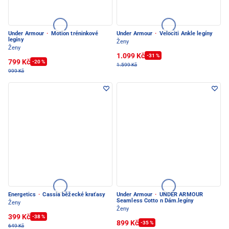
Under Armour
·
Motion tréninkové
Under Armour
·
Velociti Ankle legíny
legíny
Ženy
Ženy
1.099 Kč
-31 %
799 Kč
-20 %
1.599 Kč
999 Kč
Energetics
·
Cassia běžecké kraťasy
Under Armour
·
UNDER ARMOUR
Seamless Cotto n Dám.legíny
Ženy
Ženy
399 Kč
-38 %
899 Kč
-35 %
649 Kč