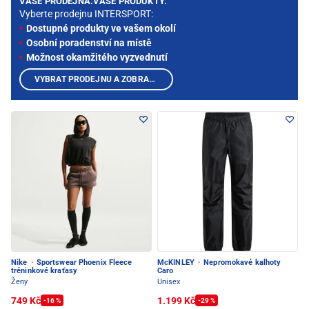
VAŠE PRODEJNA.VAŠE PRODUKTY.
Vyberte prodejnu INTERSPORT:
Dostupné produkty ve vašem okolí
Osobní poradenství na místě
Možnost okamžitého vyzvednutí
VYBRAT PRODEJNU A ZOBRAZIT PRODUKTY
Nike
·
Sportswear Phoenix Fleece
McKINLEY
·
Nepromokavé kalhoty
tréninkové kraťasy
Caro
Ženy
Unisex
749 Kč
1.199 Kč
-16 %
-29 %