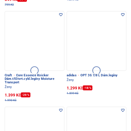
799 Kč
Craft
·
Core Essence Knicker
adidas
·
OPT 3S 7/8 L Dám.legíny
Dám.tříčtvrt.cykl.legíny Moisture
Ženy
Transport
Ženy
1.299 Kč
-18 %
1.599 Kč
1.399 Kč
-29 %
1.990 Kč