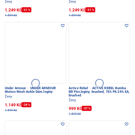
Ženy
Ženy
1.249 Kč
1.249 Kč
-21 %
-21 %
1.599 Kč
1.599 Kč
Under Armour
·
UNDER ARMOUR
Active Rebel
·
ACTIVE REBEL Kumba
Motion Mesh Ankle Dám.legíny
BR Pán.legíny, brushed, 76% PA 24% EA,
brushed
Ženy
Ženy
1.149 Kč
-28 %
999 Kč
-37 %
1.599 Kč
1.599 Kč