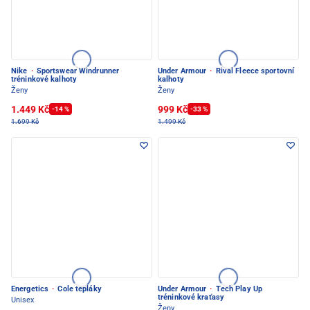
Nike
·
Sportswear Windrunner
Under Armour
·
Rival Fleece sportovní
tréninkové kalhoty
kalhoty
Ženy
Ženy
1.449 Kč
999 Kč
-14 %
-33 %
1.699 Kč
1.499 Kč
Energetics
·
Cole tepláky
Under Armour
·
Tech Play Up
tréninkové kraťasy
Unisex
Ženy