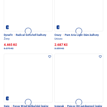
Dynafit - PEC POD SNĚŽKOU
Crazy - PEC POD SNĚŽKOU
Dynafit
·
Radical Softshell kalhoty
Crazy
·
Pant Aria Light Dám.kalhoty
Ženy
Unisex
4.465 Kč
2.687 Kč
6.379 Kč
3.359 Kč
SWIX - PEC POD SNĚŽKOU
Swix
·
Focus Wind běžkařské legíny
Icepeak
·
Poissy XH outdoorové legíny