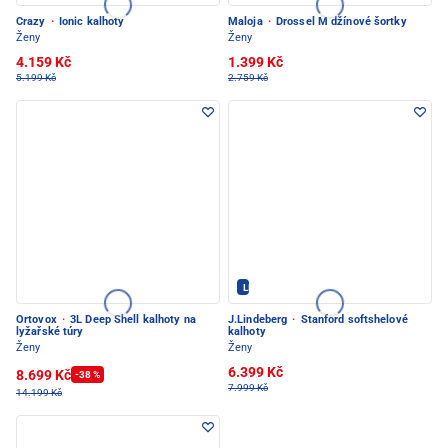
Crazy
·
Ionic kalhoty
Maloja
·
Drossel M džínové šortky
Ženy
Ženy
4.159 Kč
1.399 Kč
5.199 Kč
2.759 Kč
LINDEBERG - PEC POD SNĚŽKOU
Ortovox
·
3L Deep Shell kalhoty na
J.Lindeberg
·
Stanford softshelové
lyžařské túry
kalhoty
Ženy
Ženy
6.399 Kč
8.699 Kč
-38 %
7.999 Kč
14.199 Kč