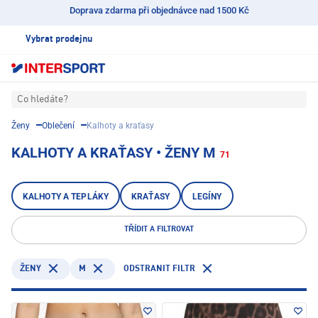
Doprava zdarma při objednávce nad 1500 Kč
Vybrat prodejnu
Co hledáte?
Ženy
Oblečení
Kalhoty a kraťasy
KALHOTY A KRAŤASY • ŽENY M
71
KALHOTY A TEPLÁKY
KRAŤASY
LEGÍNY
TŘÍDIT A FILTROVAT
M
ODSTRANIT FILTR
ŽENY