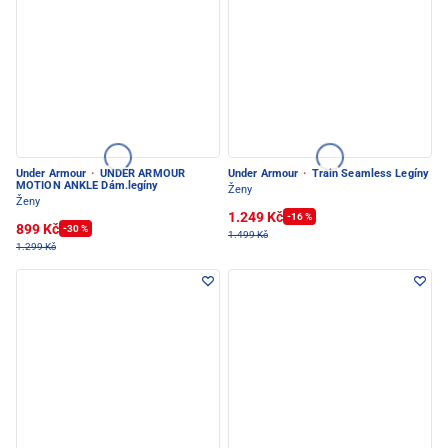
Under Armour
·
UNDER ARMOUR
Under Armour
·
Train Seamless Legíny
MOTION ANKLE Dám.legíny
Ženy
Ženy
1.249 Kč
-16 %
899 Kč
-30 %
1.499 Kč
1.299 Kč