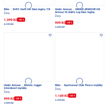
Nike
·
DriFit Swift HR Dám.legíny 7/8
Under Armour
·
UNDER ARMOUR HG
Armour Hi Ankle Leg Dám.legíny
Ženy
Ženy
1.399 Kč
-36 %
999 Kč
-28 %
2.199 Kč
1.399 Kč
Under Armour
·
Motion Jogger
Nike
·
Sportswear Club Fleece tepláky
tréninkové tepláky
Ženy
Ženy
1.149 Kč
-36 %
999 Kč
-28 %
1.799 Kč
1.399 Kč