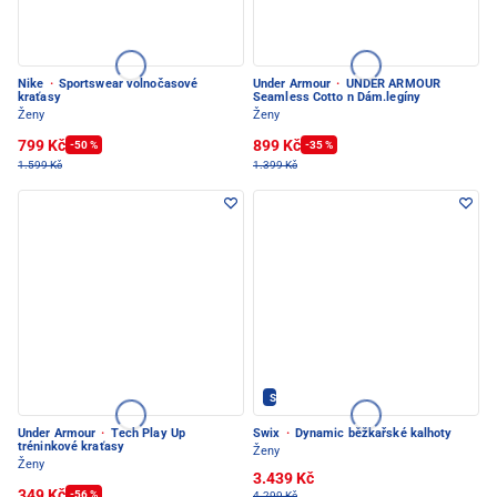
Nike
·
Sportswear volnočasové
Under Armour
·
UNDER ARMOUR
kraťasy
Seamless Cotto n Dám.legíny
Ženy
Ženy
799 Kč
899 Kč
-50 %
-35 %
1.599 Kč
1.399 Kč
SWIX - PEC POD SNĚŽKOU
Under Armour
·
Tech Play Up
Swix
·
Dynamic běžkařské kalhoty
tréninkové kraťasy
Ženy
Ženy
3.439 Kč
349 Kč
-56 %
4.299 Kč