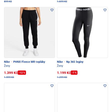
899 Kč
1.699 Kč
Nike
·
PHNX Fleece MR tepláky
Nike
·
Np 365 legíny
Ženy
Ženy
1.399 Kč
1.199 Kč
-12 %
-7 %
1.599 Kč
1.299 Kč