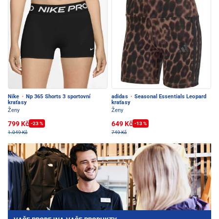
Nike
·
Np 365 Shorts 3 sportovní
adidas
·
Seasonal Essentials Leopard
kraťasy
kraťasy
Ženy
Ženy
799 Kč
649 Kč
-23 %
-13 %
1.049 Kč
749 Kč