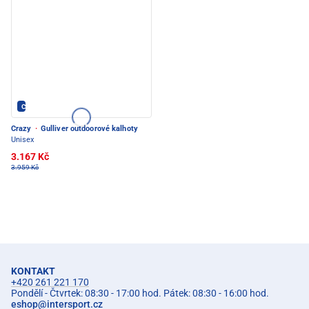
Crazy - PEC POD SNĚŽKOU
Crazy
·
Gulliver outdoorové kalhoty
Unisex
3.167 Kč
3.959 Kč
KONTAKT
+420 261 221 170
Pondělí - Čtvrtek: 08:30 - 17:00 hod. Pátek: 08:30 - 16:00 hod.
eshop
@
intersport.cz