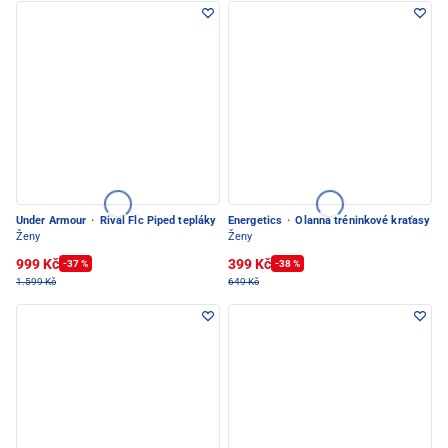
Under Armour
·
Rival Flc Piped tepláky
Energetics
·
Olanna tréninkové kraťasy
Ženy
Ženy
999 Kč
399 Kč
-37 %
-38 %
1.599 Kč
649 Kč