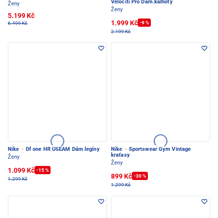
Velociti Pro Dám.kalhoty
Ženy
Ženy
5.199 Kč
1.999 Kč
-9 %
6.499 Kč
2.199 Kč
Nike
·
Df one HR USEAM Dám.legíny
Nike
·
Sportswear Gym Vintage
kraťasy
Ženy
Ženy
1.099 Kč
-15 %
899 Kč
-30 %
1.299 Kč
1.299 Kč