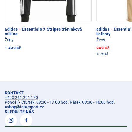
adidas
·
Essentials 3-Stripes tréninková
adidas
·
Essential
mikina
kalhoty
Ženy
Ženy
1.499 Kč
949 Kč
1.199 Kč
KONTAKT
+420 261 221 170
Pondělí - Čtvrtek: 08:30 - 17:00 hod. Pátek: 08:30 - 16:00 hod.
eshop
@
intersport.cz
SLEDUJTE NÁS