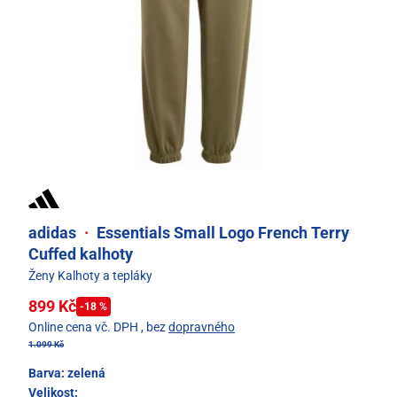
adidas
·
Essentials Small Logo French Terry
Cuffed kalhoty
Ženy Kalhoty a tepláky
899 Kč
-18 %
Online cena vč. DPH
, bez
dopravného
1.099 Kč
Barva:
zelená
Velikost: