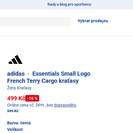
Rady a blog pro sportovce
Vybrat prodejnu
adidas
·
Essentials Small Logo
French Terry Cargo kraťasy
Ženy Kraťasy
499 Kč
-16 %
Online cena vč. DPH
, bez
dopravného
599 Kč
Barva:
černá
Velikost: