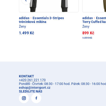
adidas
·
Essentials 3-Stripes
adidas
·
Essent
tréninková mikina
Terry Cuffed ka
Ženy
Ženy
1.499 Kč
899 Kč
1.099 Kč
KONTAKT
+420 261 221 170
Pondělí - Čtvrtek: 08:30 - 17:00 hod. Pátek: 08:30 - 16:00 ho
eshop
@
intersport.cz
SLEDUJTE NÁS