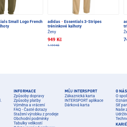
ials Small Logo French
adidas
·
Essentials 3-Stripes
a
lhoty
tréninkové kalhoty
t
Ženy
Ž
949 Kč
7
1.199 Kč
INFORMACE
MŮJ INTERSPORT
O NÁS
Způsoby dopravy
Zákaznická karta
O spol
d.
Způsoby platby
INTERSPORT aplikace
Oznáme
Výměna a vrácení
Dárková karta
Síť pa
FAQ - Časté dotazy
Naše 
Stažení výrobku z prodeje
Udržit
Obchodní podmínky
Techn
Tabulky velikostí
KARI