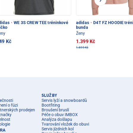
didas
·
WE 3S CREW TEE tréninkové
adidas
·
D4T FZ HOODIE trén
ričko
bunda
eny
Ženy
49 Kč
1.399 Kč
1.699 Kč
SLUŽBY
ečnosti
Servis lyží a snowboardů
ní o fúzi
Bootfiting
rtnerských prodejen
Broušení bruslí
značky
Péče o obuv IMBOX
elnost
Analýza došlapu
ologie
Tvarování vložek do obuvi
Servis jízdních kol
ÉRA