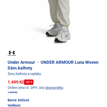
Under Armour
·
UNDER ARMOUR Luna Woven
Dám.kalhoty
Ženy Kalhoty a tepláky
1.499 Kč
-25 %
Online cena vč. DPH
, bez
dopravného
1.999 Kč
Barva:
béžová
Velikost: