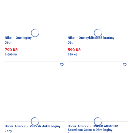
Nike
·
One legíny
Nike
·
One cyklistické kraťasy
Děti
Děti
799 Kč
599 Kč
1.099 Kč
749 Kč
Under Armour
·
Velociti Ankle legíny
Under Armour
·
UNDER ARMOUR
Seamless Cotto n Dám.legíny
Ženy