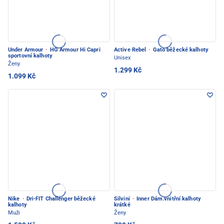
Under Armour
·
HG Armour Hi Capri
Active Rebel
·
Gato běžecké kalhoty
sportovní kalhoty
Unisex
Ženy
1.299 Kč
1.099 Kč
Nike
·
Dri-FIT Challenger běžecké
Silvini
·
Inner Dám.vnitřní kalhoty
kalhoty
krátké
Muži
Ženy