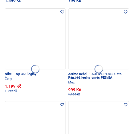
1.599 Kč
799 Kč
Nike
·
Np 365 legíny
Active Rebel
·
ACTIVE REBEL Gato
Pán.běž.legíny směs PES/EA
Ženy
Muži
1.199 Kč
999 Kč
1.299 Kč
1.199 Kč