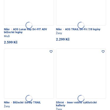
Nike
·
ACG Lunar Ray Dri-FIT ADV
Nike
·
ACG TRAIL Dri-Fit 7/8 legíny
běžecké legíny
Ženy
Muži
2.299 Kč
2.599 Kč
Nike
·
Běžecké šortky TRAIL
Silvini
·
Inner vnitřní cyklistické
kalhoty
Ženy
Ženy