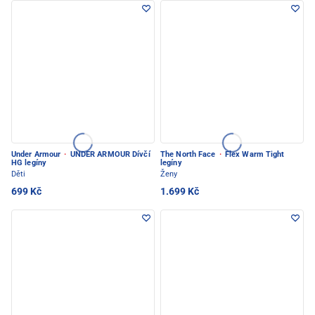
Under Armour
·
UNDER ARMOUR Dívčí
The North Face
·
Flex Warm Tight
HG legíny
legíny
Děti
Ženy
699 Kč
1.699 Kč