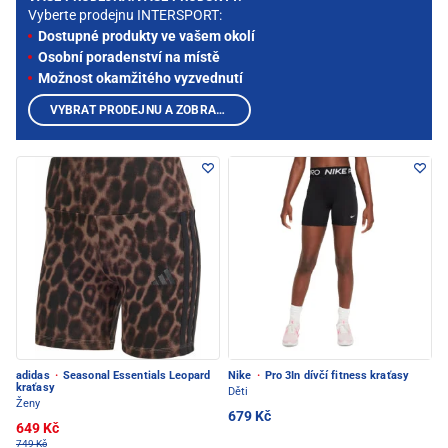
Vyberte prodejnu INTERSPORT:
Dostupné produkty ve vašem okolí
Osobní poradenství na místě
Možnost okamžitého vyzvednutí
VYBRAT PRODEJNU A ZOBRAZIT PRODUKTY
adidas
·
Seasonal Essentials Leopard
Nike
·
Pro 3In dívčí fitness kraťasy
kraťasy
Děti
Ženy
679 Kč
649 Kč
749 Kč