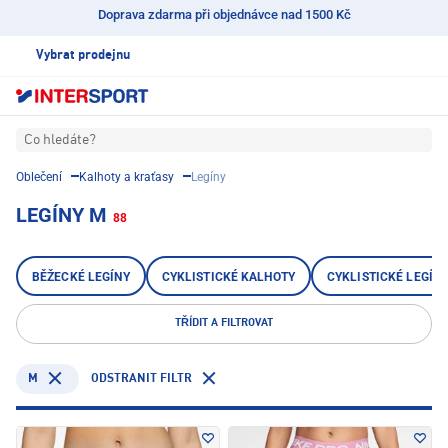
Doprava zdarma při objednávce nad 1500 Kč
Vybrat prodejnu
Co hledáte?
Oblečení
Kalhoty a kraťasy
Legíny
LEGÍNY M
88
BĚŽECKÉ LEGÍNY
CYKLISTICKÉ KALHOTY
CYKLISTICKÉ LEGÍN
TŘÍDIT A FILTROVAT
M
ODSTRANIT FILTR