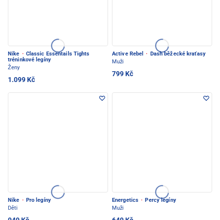
Nike
·
Classic Essentails Tights
Active Rebel
·
Dash běžecké kraťasy
tréninkové legíny
Muži
Ženy
799 Kč
1.099 Kč
Nike
·
Pro legíny
Energetics
·
Percy legíny
Děti
Muži