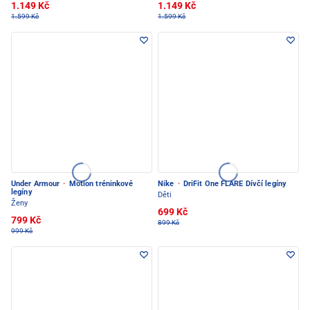
1.149 Kč
1.149 Kč
1.599 Kč
1.599 Kč
Under Armour
·
Motion tréninkové
Nike
·
DriFit One FLARE Dívčí legíny
legíny
Děti
Ženy
699 Kč
799 Kč
899 Kč
999 Kč