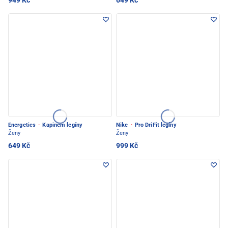
949 Kč
649 Kč
Energetics
·
Kapinem legíny
Nike
·
Pro DriFit legíny
Ženy
Ženy
649 Kč
999 Kč