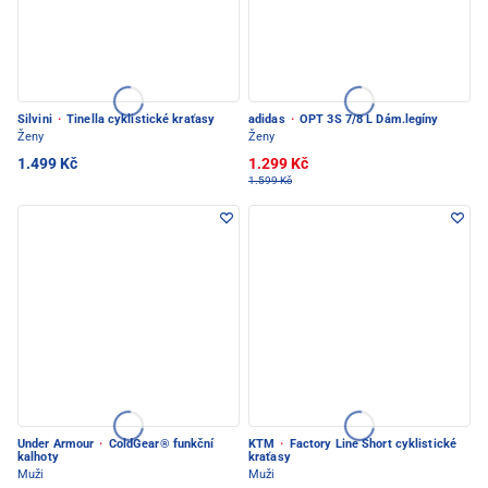
Silvini
·
Tinella cyklistické kraťasy
adidas
·
OPT 3S 7/8 L Dám.legíny
Ženy
Ženy
1.499 Kč
1.299 Kč
1.599 Kč
Under Armour
·
ColdGear® funkční
KTM
·
Factory Line Short cyklistické
kalhoty
kraťasy
Muži
Muži