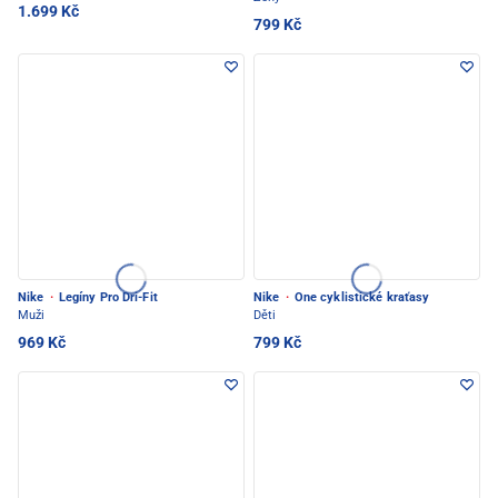
1.699 Kč
799 Kč
Nike
·
Legíny Pro Dri-Fit
Nike
·
One cyklistické kraťasy
Muži
Děti
969 Kč
799 Kč