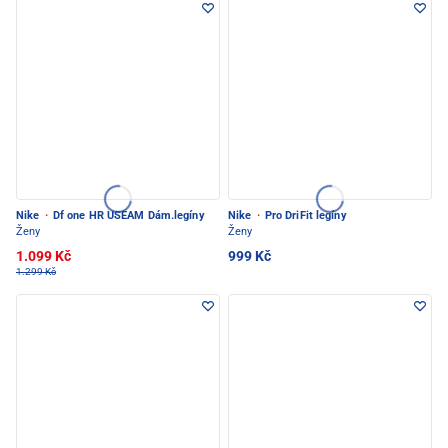
Nike
·
Df one HR USEAM Dám.legíny
Nike
·
Pro DriFit legíny
Ženy
Ženy
1.099 Kč
999 Kč
1.299 Kč