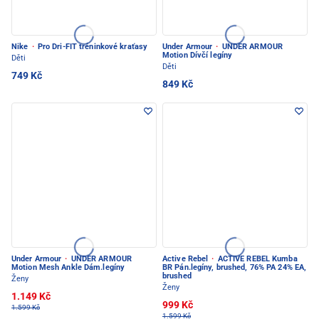
Nike
·
Pro Dri-FIT tréninkové kraťasy
Under Armour
·
UNDER ARMOUR
Motion Dívčí legíny
Děti
Děti
749 Kč
849 Kč
Under Armour
·
UNDER ARMOUR
Active Rebel
·
ACTIVE REBEL Kumba
Motion Mesh Ankle Dám.legíny
BR Pán.legíny, brushed, 76% PA 24% EA,
brushed
Ženy
Ženy
1.149 Kč
999 Kč
1.599 Kč
1.599 Kč