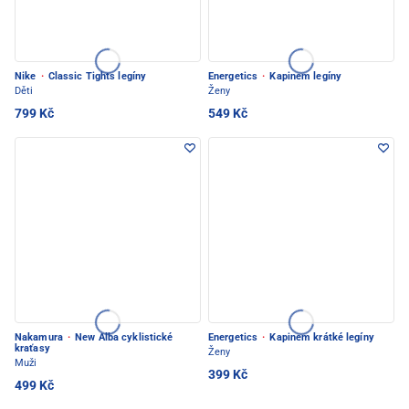
Nike
·
Classic Tights legíny
Energetics
·
Kapinem legíny
Děti
Ženy
799 Kč
549 Kč
Nakamura
·
New Alba cyklistické
Energetics
·
Kapinem krátké legíny
kraťasy
Ženy
Muži
399 Kč
499 Kč