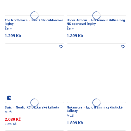
The North Face
·
Flex 25IN outdoorové
Under Armour
·
HG Armour HiRise Leg
legíny
NS sportovní legíny
Ženy
Ženy
1.299 Kč
1.399 Kč
SWIX - PEC POD SNĚŽKOU
Swix
·
Nordic XC běžkařské kalhoty
Nakamura
·
Iggio II zimní cyklistické
kalhoty
Muži
Muži
2.639 Kč
1.899 Kč
3.299 Kč