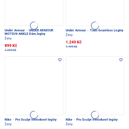
Under Armour
·
UNDER ARMOUR
Under Armour
·
Train Seamless Legíny
MOTION ANKLE Dám.legíny
Ženy
Ženy
1.249 Kč
899 Kč
1.499 Kč
1.299 Kč
Nike
·
Pro Sculpt tréninkové legíny
Nike
·
Pro Sculpt tréninkové legíny
Ženy
Ženy