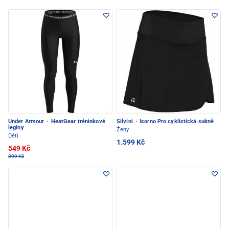
Under Armour
·
HeatGear tréninkové
Silvini
·
Isorno Pro cyklistická sukně
legíny
Ženy
Děti
1.599 Kč
549 Kč
899 Kč