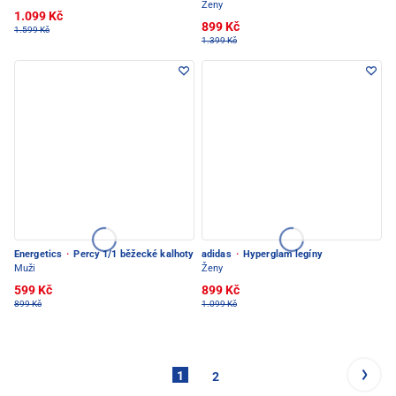
Ženy
1.099 Kč
899 Kč
1.599 Kč
1.399 Kč
Energetics
·
Percy 1/1 běžecké kalhoty
adidas
·
Hyperglam legíny
Muži
Ženy
599 Kč
899 Kč
899 Kč
1.099 Kč
1
2