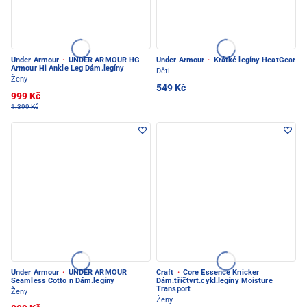
Under Armour
·
UNDER ARMOUR HG
Under Armour
·
Krátké legíny HeatGear
Armour Hi Ankle Leg Dám.legíny
Děti
Ženy
549 Kč
999 Kč
1.399 Kč
Under Armour
·
UNDER ARMOUR
Craft
·
Core Essence Knicker
Seamless Cotto n Dám.legíny
Dám.tříčtvrt.cykl.legíny Moisture
Transport
Ženy
Ženy