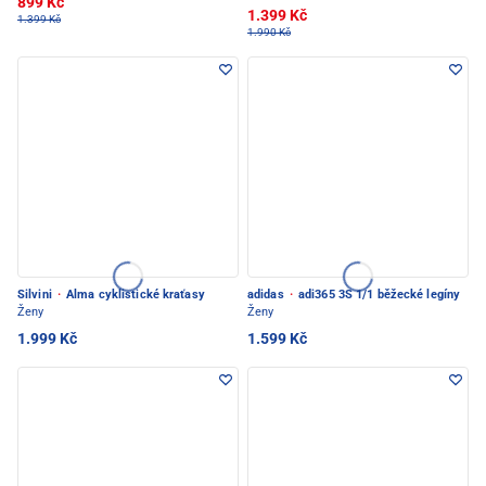
899 Kč
1.399 Kč
1.399 Kč
1.990 Kč
Silvini
·
Alma cyklistické kraťasy
adidas
·
adi365 3S 1/1 běžecké legíny
Ženy
Ženy
1.999 Kč
1.599 Kč