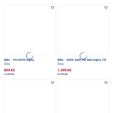
Nike
·
Pro DriFit legíny
Nike
·
DriFit Swift HR Dám.legíny 7/8
Ženy
Ženy
899 Kč
1.399 Kč
1.199 Kč
2.199 Kč