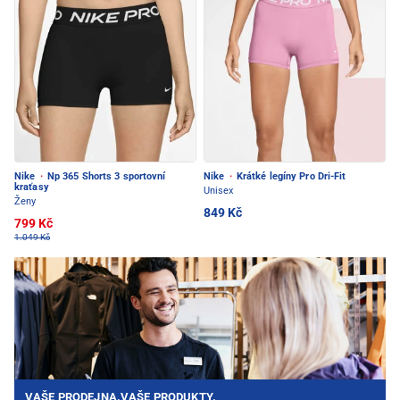
Nike
·
Np 365 Shorts 3 sportovní
Nike
·
Krátké legíny Pro Dri-Fit
kraťasy
Unisex
Ženy
849 Kč
799 Kč
1.049 Kč
VAŠE PRODEJNA.VAŠE PRODUKTY.