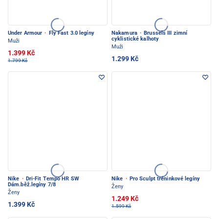
Under Armour
·
Fly Fast 3.0 legíny
Nakamura
·
Brussels III zimní
cyklistické kalhoty
Muži
Muži
1.399 Kč
1.299 Kč
1.799 Kč
Nike
·
Dri-Fit Tempo HR SW
Nike
·
Pro Sculpt tréninkové legíny
Dám.běž.legíny 7/8
Ženy
Ženy
1.249 Kč
1.399 Kč
1.599 Kč