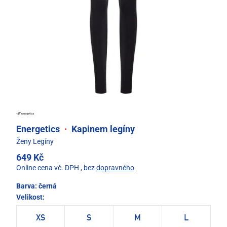
Energetics
·
Kapinem legíny
Ženy Legíny
649 Kč
Online cena vč. DPH
, bez
dopravného
Barva:
černá
Velikost:
XS
S
M
L