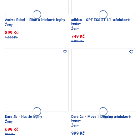
Active Rebel
·
Elise tréninkové legíny
adidas
·
OPT ESS ST 1/1 tréninkové
legíny
Ženy
Ženy
899 Kč
749 Kč
1.299 Kč
1.099 Kč
Dare 2b
·
Hustle legíny
Dare 2b
·
Move II Legging tréninkové
legíny
Ženy
Ženy
699 Kč
999 Kč
999 Kč