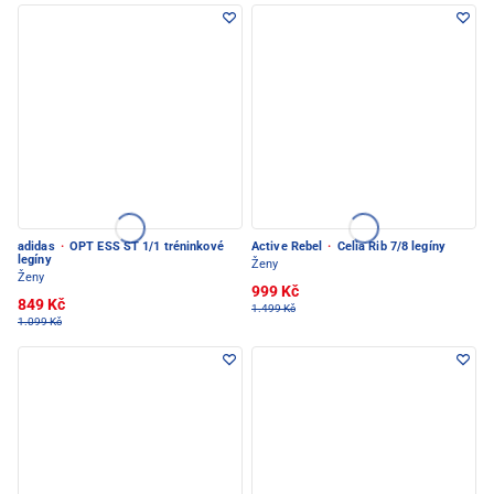
adidas
·
OPT ESS ST 1/1 tréninkové
Active Rebel
·
Celia Rib 7/8 legíny
legíny
Ženy
Ženy
999 Kč
849 Kč
1.499 Kč
1.099 Kč