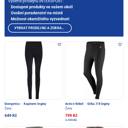
Vyberte prodejnu INTERSPORT:
Dostupné produkty ve vašem okolí
Osobní poradenství na místě
Možnost okamžitého vyzvednutí
VYBRAT PRODEJNU A ZOBRAZIT PRODUKTY
Energetics
·
Kapinem legíny
Active Rebel
·
Erika 7/8 legíny
Ženy
Ženy
649 Kč
799 Kč
1.199 Kč