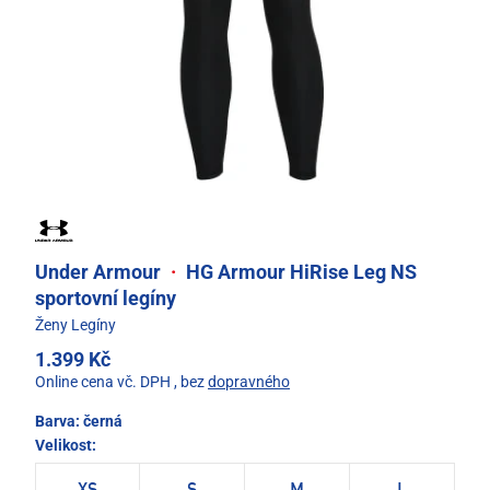
Under Armour
·
HG Armour HiRise Leg NS
sportovní legíny
Ženy Legíny
1.399 Kč
Online cena vč. DPH
, bez
dopravného
Barva:
černá
Velikost: