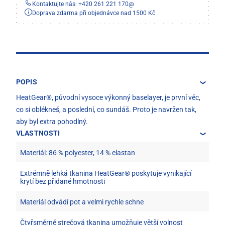
Kontaktujte nás: +420 261 221 170
@
Doprava zdarma při objednávce nad 1500 Kč
POPIS
HeatGear®, původní vysoce výkonný baselayer, je první věc,
co si oblékneš, a poslední, co sundáš. Proto je navržen tak,
aby byl extra pohodlný.
VLASTNOSTI
Materiál: 86 % polyester, 14 % elastan
Extrémně lehká tkanina HeatGear® poskytuje vynikající
krytí bez přidané hmotnosti
Materiál odvádí pot a velmi rychle schne
Čtyřsměrně strečová tkanina umožňuje větší volnost