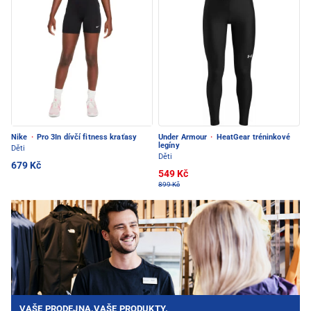
Nike
·
Pro 3In dívčí fitness kraťasy
Under Armour
·
HeatGear tréninkové
legíny
Děti
Děti
679 Kč
549 Kč
899 Kč
VAŠE PRODEJNA.VAŠE PRODUKTY.