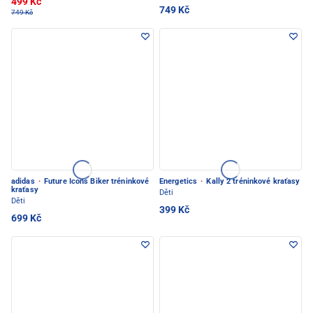
499 Kč
749 Kč
749 Kč
adidas
·
Future Icons Biker tréninkové
Energetics
·
Kally 2 tréninkové kraťasy
kraťasy
Děti
Děti
399 Kč
699 Kč