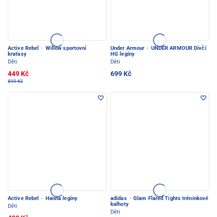
Active Rebel
·
Willow sportovní
Under Armour
·
UNDER ARMOUR Dívčí
kraťasy
HG legíny
Děti
Děti
449 Kč
699 Kč
899 Kč
Active Rebel
·
Hanna legíny
adidas
·
Glam Flared Tights tréninkové
kalhoty
Děti
Děti