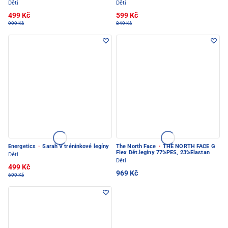
Děti
Děti
499 Kč
599 Kč
999 Kč
849 Kč
Energetics
·
Sarah V tréninkové legíny
The North Face
·
THE NORTH FACE G
Flex Dět.legíny 77%PES, 23%Elastan
Děti
Děti
499 Kč
969 Kč
699 Kč