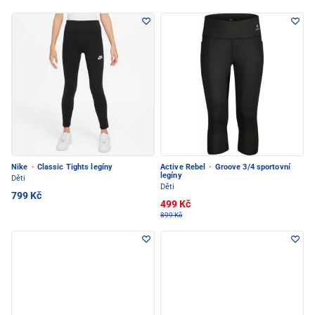
Nike
·
Classic Tights legíny
Active Rebel
·
Groove 3/4 sportovní
legíny
Děti
Děti
799 Kč
499 Kč
899 Kč