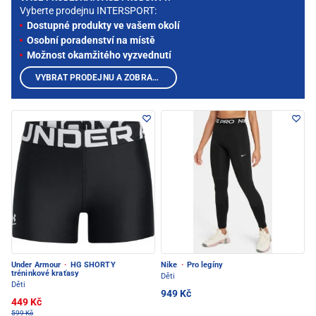
Vyberte prodejnu INTERSPORT:
Dostupné produkty ve vašem okolí
Osobní poradenství na místě
Možnost okamžitého vyzvednutí
VYBRAT PRODEJNU A ZOBRAZIT PRODUKTY
Under Armour
·
HG SHORTY
Nike
·
Pro legíny
tréninkové kraťasy
Děti
Děti
949 Kč
449 Kč
599 Kč