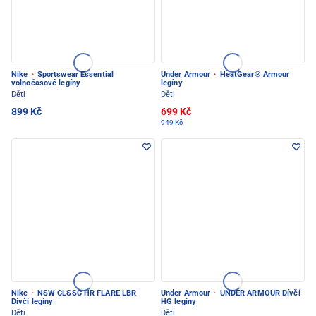
Nike
·
Sportswear Essential
Under Armour
·
HeatGear® Armour
volnočasové legíny
legíny
Děti
Děti
899 Kč
699 Kč
949 Kč
Nike
·
NSW CLSSC HR FLARE LBR
Under Armour
·
UNDER ARMOUR Dívčí
Dívčí legíny
HG legíny
Děti
Děti