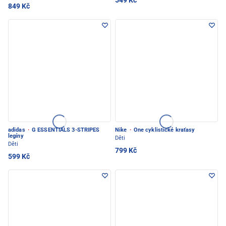
549 Kč
849 Kč
adidas
·
G ESSENTIALS 3-STRIPES
Nike
·
One cyklistické kraťasy
legíny
Děti
Děti
799 Kč
599 Kč