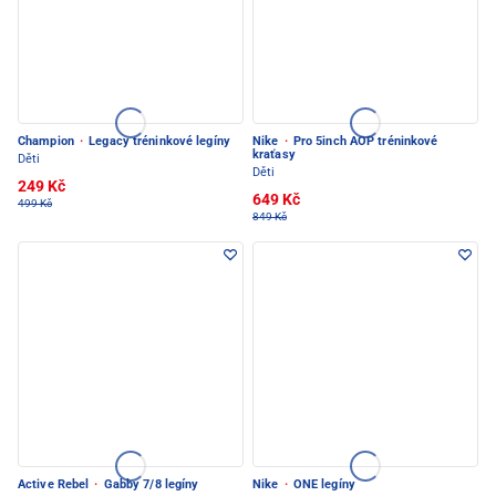
Champion
·
Legacy tréninkové legíny
Nike
·
Pro 5inch AOP tréninkové
kraťasy
Děti
Děti
249 Kč
649 Kč
499 Kč
849 Kč
Active Rebel
·
Gabby 7/8 legíny
Nike
·
ONE legíny