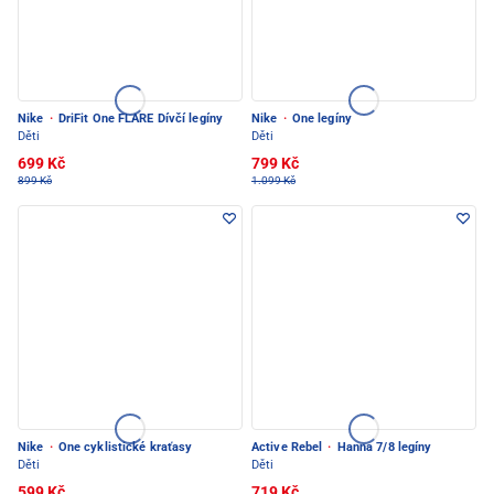
Nike
·
DriFit One FLARE Dívčí legíny
Nike
·
One legíny
Děti
Děti
699 Kč
799 Kč
899 Kč
1.099 Kč
Nike
·
One cyklistické kraťasy
Active Rebel
·
Hanna 7/8 legíny
Děti
Děti
599 Kč
719 Kč