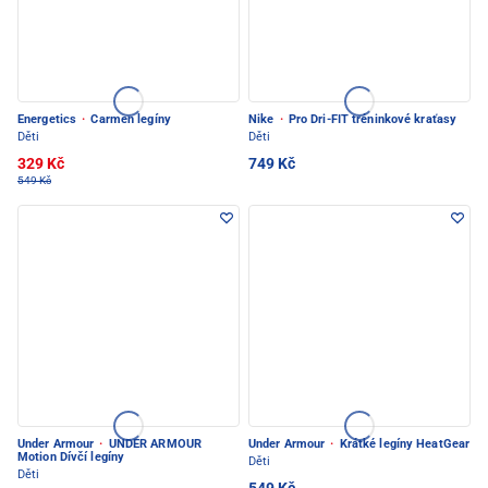
Energetics
·
Carmen legíny
Nike
·
Pro Dri-FIT tréninkové kraťasy
Děti
Děti
329 Kč
749 Kč
549 Kč
Under Armour
·
UNDER ARMOUR
Under Armour
·
Krátké legíny HeatGear
Motion Dívčí legíny
Děti
Děti