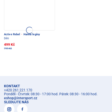
Active Rebel
·
Hanna legíny
Děti
499 Kč
799 Kč
KONTAKT
+420 261 221 170
Pondělí - Čtvrtek: 08:30 - 17:00 hod. Pátek: 08:30 - 16:00 hod.
eshop
@
intersport.cz
SLEDUJTE NÁS