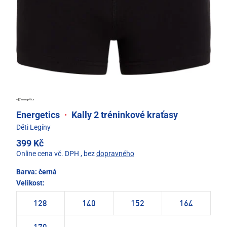
Energetics
·
Kally 2 tréninkové kraťasy
Děti Legíny
399 Kč
Online cena vč. DPH
, bez
dopravného
Barva:
černá
Velikost:
128
140
152
164