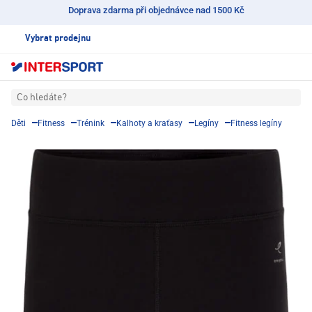
Doprava zdarma při objednávce nad 1500 Kč
Vybrat prodejnu
Co hledáte?
Děti
Fitness
Trénink
Kalhoty a kraťasy
Legíny
Fitness legíny