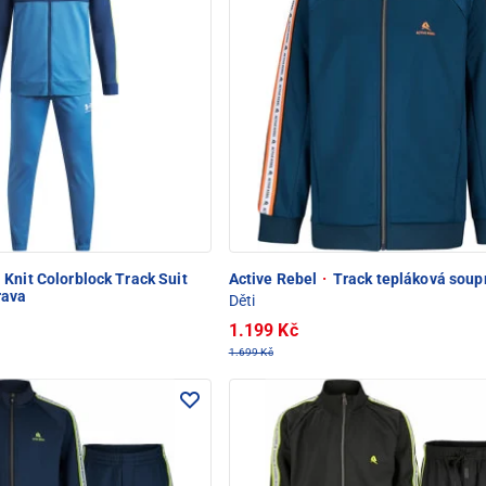
Knit Colorblock Track Suit
Active Rebel
·
Track tepláková soup
rava
Děti
1.199 Kč
1.699 Kč