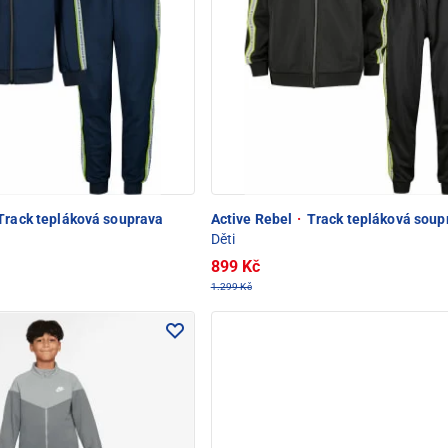
Track tepláková souprava
Active Rebel
·
Track tepláková soup
Děti
899 Kč
1.299 Kč