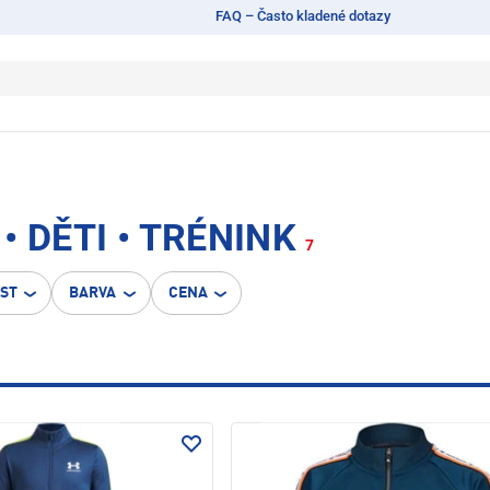
FAQ – Často kladené dotazy
 DĚTI • TRÉNINK
7
OST
BARVA
CENA