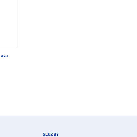
rava
SLUŽBY