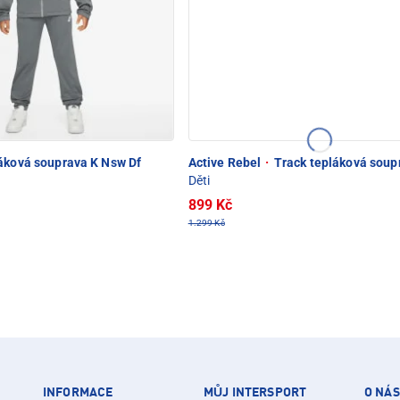
áková souprava K Nsw Df
Active Rebel
·
Track tepláková soup
Děti
899 Kč
1.299 Kč
INFORMACE
MŮJ INTERSPORT
O NÁS