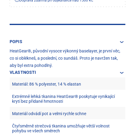
Doprava zdarma při objednávce nad 1500 Kč
POPIS
HeatGear®, původní vysoce výkonný baselayer, je první věc,
co si oblékneš, a poslední, co sundáš. Proto je navržen tak,
aby byl extra pohodlný.
VLASTNOSTI
Materiál: 86 % polyester, 14 % elastan
Extrémně lehká tkanina HeatGear® poskytuje vynikající
krytí bez přidané hmotnosti
Materiál odvádí pot a velmi rychle schne
Čtyřsměrně strečová tkanina umožňuje větší volnost
pohybu ve všech směrech