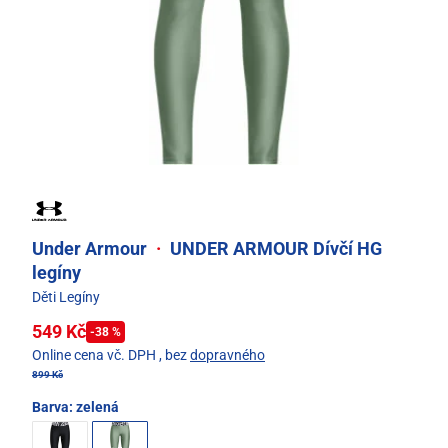
Under Armour
·
UNDER ARMOUR Dívčí HG
legíny
Děti Legíny
549 Kč
-38 %
Online cena vč. DPH
, bez
dopravného
899 Kč
Barva:
zelená