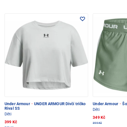
Under Armour
·
UNDER ARMOUR Dívčí tričko
Under Armour
·
Šo
Rival SS
Děti
Děti
349 Kč
399 Kč
399 Kč