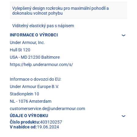
Vylepšený design rozkroku pro maximální pohodlí a
dokonalou volnost pohybu
Viditelný elastický pas s nápisem
INFORMACE O VÝROBCI
Under Armour, Inc.
Hull St 120
USA - MD 21230 Baltimore
https://help.underarmour.com/s/
Informace o dovozci do EU:
Under Armour Europe B.V.
Stadionplein 10
NL - 1076 Amsterdam
customerservice.de@underarmour.com
ÚDAJE O VÝROBKU
Číslo produktu:
403120257
V nabídce od:
19.06.2024