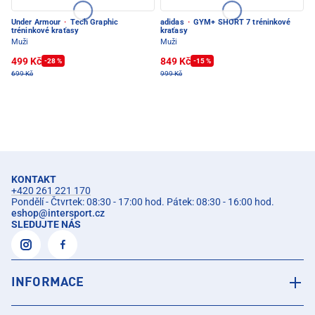
Under Armour
·
Tech Graphic
adidas
·
GYM+ SHORT 7 tréninkové
tréninkové kraťasy
kraťasy
Muži
Muži
499 Kč
849 Kč
-28 %
-15 %
699 Kč
999 Kč
KONTAKT
+420 261 221 170
Pondělí - Čtvrtek: 08:30 - 17:00 hod. Pátek: 08:30 - 16:00 hod.
eshop
@
intersport.cz
SLEDUJTE NÁS
INFORMACE