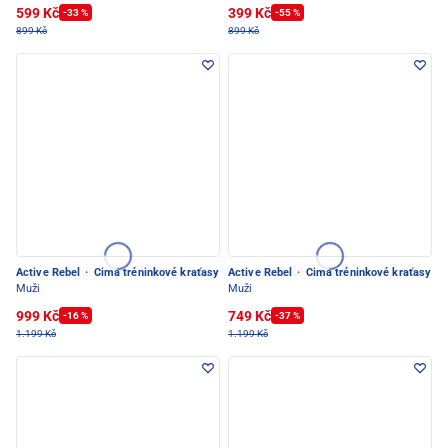
599 Kč
399 Kč
-33 %
-55 %
899 Kč
899 Kč
Active Rebel
·
Cima tréninkové kraťasy
Active Rebel
·
Cima tréninkové kraťasy
Muži
Muži
999 Kč
749 Kč
-16 %
-37 %
1.199 Kč
1.199 Kč