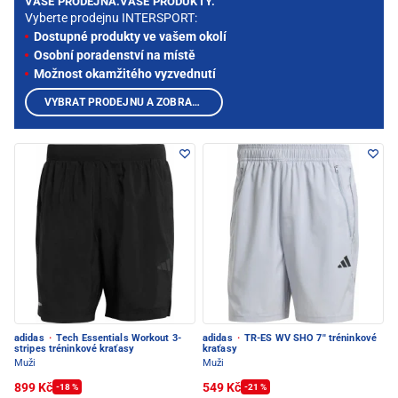
VAŠE PRODEJNA.VAŠE PRODUKTY.
Vyberte prodejnu INTERSPORT:
Dostupné produkty ve vašem okolí
Osobní poradenství na místě
Možnost okamžitého vyzvednutí
VYBRAT PRODEJNU A ZOBRAZIT PRODUKTY
adidas
·
Tech Essentials Workout 3-
adidas
·
TR-ES WV SHO 7'' tréninkové
stripes tréninkové kraťasy
kraťasy
Muži
Muži
899 Kč
549 Kč
-18 %
-21 %