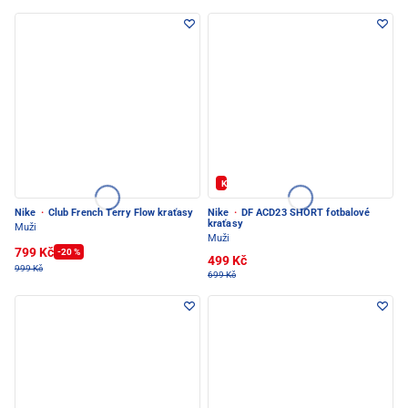
Kód: FOTBAL20
Nike
·
Club French Terry Flow kraťasy
Nike
·
DF ACD23 SHORT fotbalové
kraťasy
Muži
Muži
799 Kč
-20 %
499 Kč
999 Kč
699 Kč