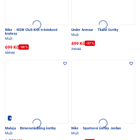
Nike
·
NSW Club Knit tréninkové
Under Armour
·
Tkané šortky
kraťasy
Muži
Muži
499 Kč
-37 %
699 Kč
-30 %
799 Kč
999 Kč
Maloja - PEC POD SNĚŽKOU
Maloja
·
Birnenstäubling šortky
Nike
·
Sportovní šortky Jordan
Muži
Muži