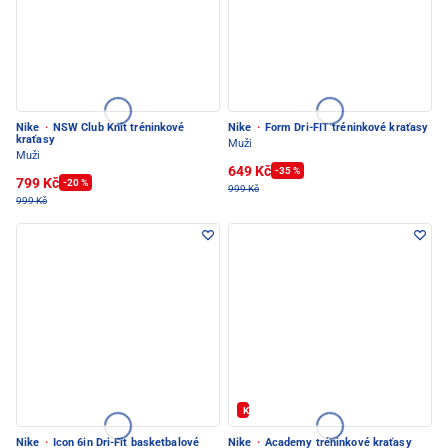
Nike
·
NSW Club Knit tréninkové
Nike
·
Form Dri-FIT tréninkové kraťasy
kraťasy
Muži
Muži
649 Kč
-35 %
799 Kč
-20 %
999 Kč
999 Kč
Kód: FOTBAL20
Nike
·
Icon 6in Dri-Fit basketbalové
Nike
·
Academy tréninkové kraťasy