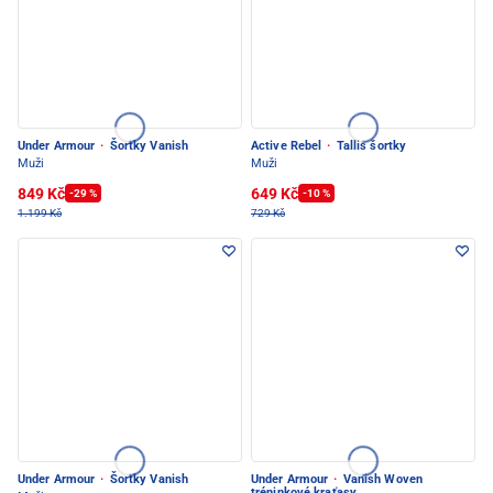
Under Armour
·
Šortky Vanish
Active Rebel
·
Tallis šortky
Muži
Muži
849 Kč
649 Kč
-29 %
-10 %
1.199 Kč
729 Kč
Under Armour
·
Šortky Vanish
Under Armour
·
Vanish Woven
tréninkové kraťasy