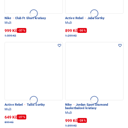
Nike
·
Club Ft Short kraťasy
Active Rebel
·
Jaba šortky
Muži
Muži
999 Kč
899 Kč
-37 %
-30 %
1.599 Kč
1.299 Kč
Active Rebel
·
Tallis šortky
Nike
·
Jordan Sport Diamond
basketbalové kraťasy
Muži
Muži
649 Kč
-27 %
999 Kč
-28 %
899 Kč
1.399 Kč