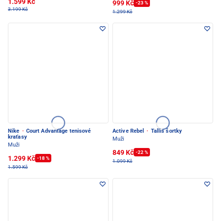
1.599 Kč
999 Kč
-23 %
3.199 Kč
1.299 Kč
Nike
·
Court Advantage tenisové
Active Rebel
·
Tallis šortky
kraťasy
Muži
Muži
849 Kč
-22 %
1.299 Kč
-18 %
1.099 Kč
1.599 Kč