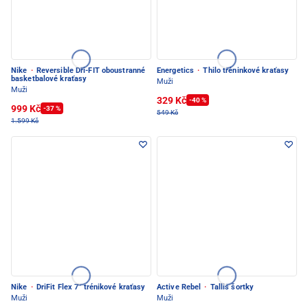
Nike
·
Reversible Dri-FIT oboustranné
Energetics
·
Thilo tréninkové kraťasy
basketbalové kraťasy
Muži
Muži
329 Kč
-40 %
999 Kč
-37 %
549 Kč
1.599 Kč
Nike
·
DriFit Flex 7'' trénikové kraťasy
Active Rebel
·
Tallis šortky
Muži
Muži