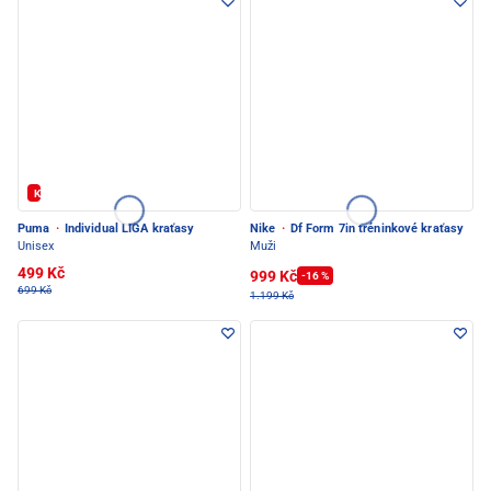
Kód: FOTBAL20
Puma
·
Individual LIGA kraťasy
Nike
·
Df Form 7in tréninkové kraťasy
Unisex
Muži
499 Kč
999 Kč
-16 %
699 Kč
1.199 Kč