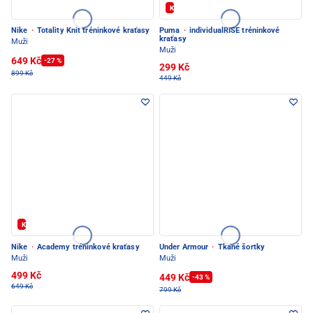
Kód: FOTBAL20
Nike
·
Totality Knit tréninkové kraťasy
Puma
·
individualRISE tréninkové
kraťasy
Muži
Muži
649 Kč
-27 %
299 Kč
899 Kč
449 Kč
Kód: FOTBAL20
Nike
·
Academy tréninkové kraťasy
Under Armour
·
Tkané šortky
Muži
Muži
499 Kč
449 Kč
-43 %
649 Kč
799 Kč