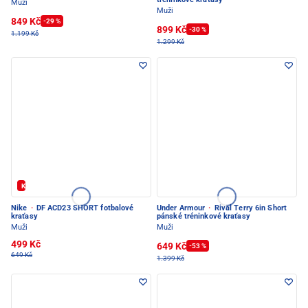
Muži
Muži
849 Kč
-29 %
899 Kč
-30 %
1.199 Kč
1.299 Kč
Kód: FOTBAL20
Nike
·
DF ACD23 SHORT fotbalové
Under Armour
·
Rival Terry 6in Short
kraťasy
pánské tréninkové kraťasy
Muži
Muži
499 Kč
649 Kč
-53 %
649 Kč
1.399 Kč