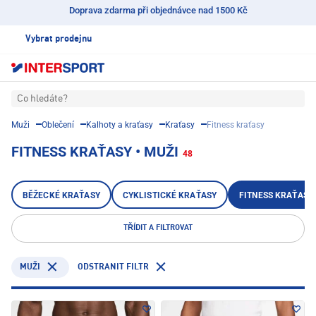
Doprava zdarma při objednávce nad 1500 Kč
Vybrat prodejnu
Co hledáte?
Muži
Oblečení
Kalhoty a kraťasy
Kraťasy
Fitness kraťasy
FITNESS KRAŤASY • MUŽI
48
BĚŽECKÉ KRAŤASY
CYKLISTICKÉ KRAŤASY
FITNESS KRAŤASY
TŘÍDIT A FILTROVAT
ODSTRANIT FILTR
MUŽI