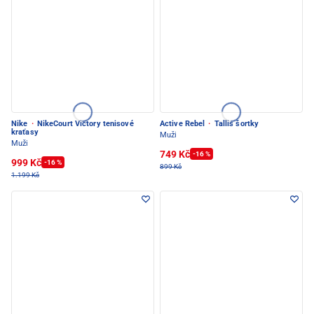
Nike
·
NikeCourt Victory tenisové
Active Rebel
·
Tallis šortky
kraťasy
Muži
Muži
749 Kč
-16 %
999 Kč
-16 %
899 Kč
1.199 Kč