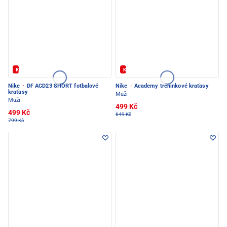
Kód: FOTBAL20
Kód: FOTBAL20
Nike
·
DF ACD23 SHORT fotbalové
Nike
·
Academy tréninkové kraťasy
kraťasy
Muži
Muži
499 Kč
499 Kč
649 Kč
799 Kč