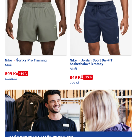
Nike
·
Šortky Pro Training
Nike
·
Jordan Sport Dri-FIT
basketbalové kraťasy
Muži
Muži
899 Kč
-30 %
849 Kč
-15 %
1.299 Kč
999 Kč