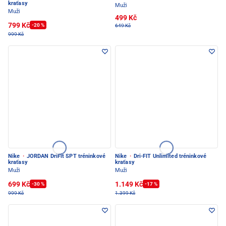
kraťasy
Muži
Muži
499 Kč
799 Kč
-20 %
649 Kč
999 Kč
Nike
·
JORDAN DriFit SPT tréninkové
Nike
·
Dri-FIT Unlimited tréninkové
kraťasy
kraťasy
Muži
Muži
699 Kč
1.149 Kč
-30 %
-17 %
999 Kč
1.399 Kč