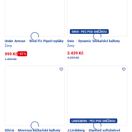
SWIX - PEC POD SNĚŽKOU
Under Armour
·
Rival Flc Piped tepláky
Swix
·
Dynamic běžkařské kalhoty
Ženy
Ženy
3.439 Kč
999 Kč
-37 %
4.299 Kč
1.599 Kč
LINDEBERG - PEC POD SNĚŽKOU
Silvini
·
Movenza běžkařské kalhoty
J.Lindeberg
·
Stanford softshelové