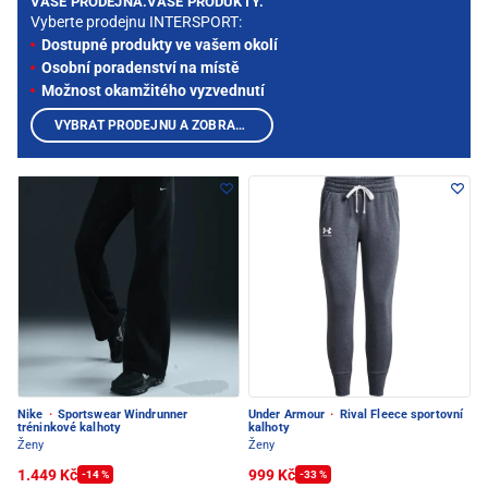
VAŠE PRODEJNA.VAŠE PRODUKTY.
Vyberte prodejnu INTERSPORT:
Dostupné produkty ve vašem okolí
Osobní poradenství na místě
Možnost okamžitého vyzvednutí
VYBRAT PRODEJNU A ZOBRAZIT PRODUKTY
Nike
·
Sportswear Windrunner
Under Armour
·
Rival Fleece sportovní
tréninkové kalhoty
kalhoty
Ženy
Ženy
1.449 Kč
999 Kč
-14 %
-33 %