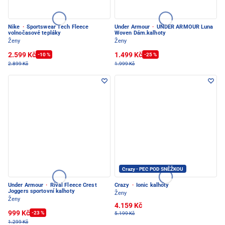
Nike
·
Sportswear Tech Fleece
Under Armour
·
UNDER ARMOUR Luna
volnočasové tepláky
Woven Dám.kalhoty
Ženy
Ženy
2.599 Kč
1.499 Kč
-10 %
-25 %
2.899 Kč
1.999 Kč
Crazy - PEC POD SNĚŽKOU
Under Armour
·
Rival Fleece Crest
Crazy
·
Ionic kalhoty
Joggers sportovní kalhoty
Ženy
Ženy
4.159 Kč
999 Kč
-23 %
5.199 Kč
1.299 Kč