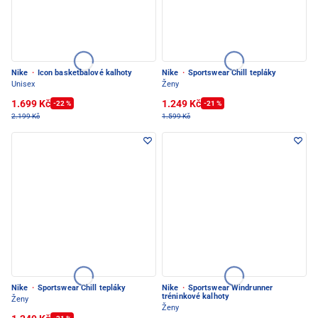
Nike
·
Icon basketbalové kalhoty
Nike
·
Sportswear Chill tepláky
Unisex
Ženy
1.699 Kč
1.249 Kč
-22 %
-21 %
2.199 Kč
1.599 Kč
Nike
·
Sportswear Chill tepláky
Nike
·
Sportswear Windrunner
tréninkové kalhoty
Ženy
Ženy