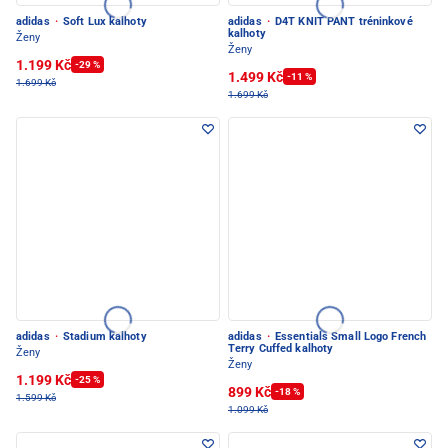
adidas
·
Soft Lux kalhoty
adidas
·
D4T KNIT PANT tréninkové
kalhoty
Ženy
Ženy
1.199 Kč
-29 %
1.499 Kč
-11 %
1.699 Kč
1.699 Kč
adidas
·
Stadium kalhoty
adidas
·
Essentials Small Logo French
Terry Cuffed kalhoty
Ženy
Ženy
1.199 Kč
-25 %
899 Kč
-18 %
1.599 Kč
1.099 Kč