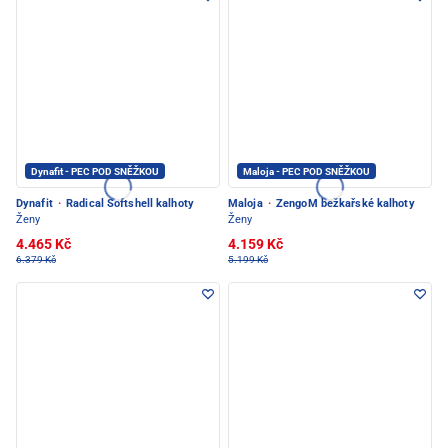
Dynafit - PEC POD SNĚŽKOU
Maloja - PEC POD SNĚŽKOU
Dynafit
·
Radical Softshell kalhoty
Maloja
·
ZengoM bežkařské kalhoty
Ženy
Ženy
4.465 Kč
4.159 Kč
6.379 Kč
5.199 Kč