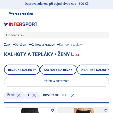
Doprava zdarma při objednávce nad 1500 Kč
Vybrat prodejnu
Co hledáte?
Ženy
Oblečení
Kalhoty a kraťasy
Kalhoty a tepláky
KALHOTY A TEPLÁKY • ŽENY L
34
BĚŽECKÉ KALHOTY
KALHOTY NA BĚŽKY
LYŽAŘSKÉ KALHOTY
TŘÍDIT A FILTROVAT
L
ODSTRANIT FILTR
ŽENY