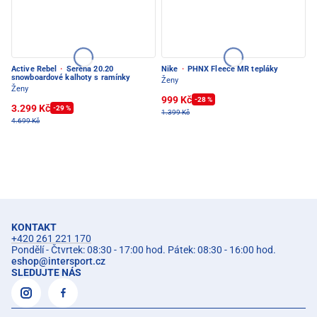
Active Rebel
·
Serena 20.20
Nike
·
PHNX Fleece MR tepláky
snowboardové kalhoty s ramínky
Ženy
Ženy
999 Kč
-28 %
3.299 Kč
-29 %
1.399 Kč
4.699 Kč
KONTAKT
+420 261 221 170
Pondělí - Čtvrtek: 08:30 - 17:00 hod. Pátek: 08:30 - 16:00 hod.
eshop
@
intersport.cz
SLEDUJTE NÁS