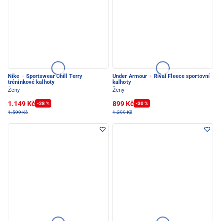
Nike
·
Sportswear Chill Terry
Under Armour
·
Rival Fleece sportovní
tréninkové kalhoty
kalhoty
Ženy
Ženy
1.149 Kč
899 Kč
-28 %
-30 %
1.599 Kč
1.299 Kč