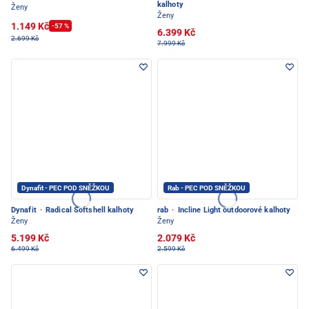
kalhoty
Ženy
Ženy
1.149 Kč
-57 %
6.399 Kč
2.699 Kč
7.999 Kč
Dynafit - PEC POD SNĚŽKOU
Rab - PEC POD SNĚŽKOU
Dynafit
·
Radical Softshell kalhoty
rab
·
Incline Light outdoorové kalhoty
Ženy
Ženy
5.199 Kč
2.079 Kč
6.499 Kč
2.599 Kč