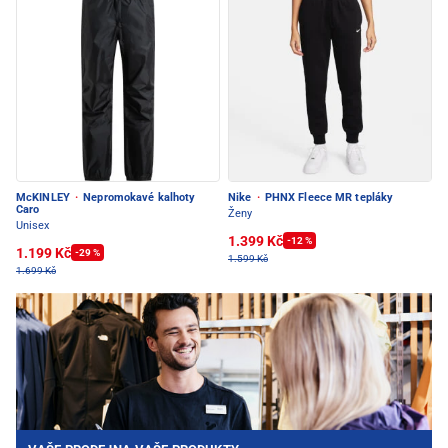
McKINLEY
·
Nepromokavé kalhoty
Nike
·
PHNX Fleece MR tepláky
Caro
Ženy
Unisex
1.399 Kč
-12 %
1.199 Kč
-29 %
1.599 Kč
1.699 Kč