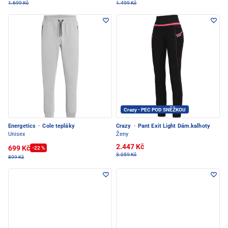
1.699 Kč
1.499 Kč
Crazy - PEC POD SNĚŽKOU
Energetics
·
Cole tepláky
Crazy
·
Pant Exit Light Dám.kalhoty
Unisex
Ženy
2.447 Kč
699 Kč
-22 %
3.059 Kč
899 Kč