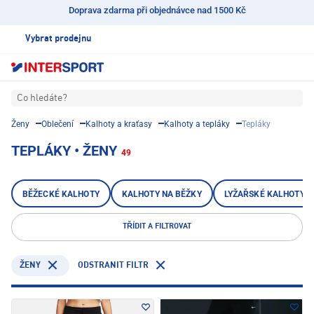
Doprava zdarma při objednávce nad 1500 Kč
Vybrat prodejnu
Co hledáte?
Ženy
Oblečení
Kalhoty a kraťasy
Kalhoty a tepláky
Tepláky
TEPLÁKY • ŽENY
49
BĚŽECKÉ KALHOTY
KALHOTY NA BĚŽKY
LYŽAŘSKÉ KALHOTY
TŘÍDIT A FILTROVAT
ODSTRANIT FILTR
ŽENY