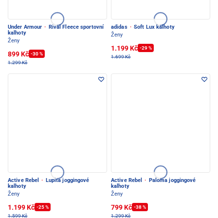
Under Armour
·
Rival Fleece sportovní
adidas
·
Soft Lux kalhoty
kalhoty
Ženy
Ženy
1.199 Kč
-29 %
899 Kč
-30 %
1.699 Kč
1.299 Kč
Active Rebel
·
Lupita joggingové
Active Rebel
·
Paloma joggingové
kalhoty
kalhoty
Ženy
Ženy
1.199 Kč
799 Kč
-25 %
-38 %
1.599 Kč
1.299 Kč