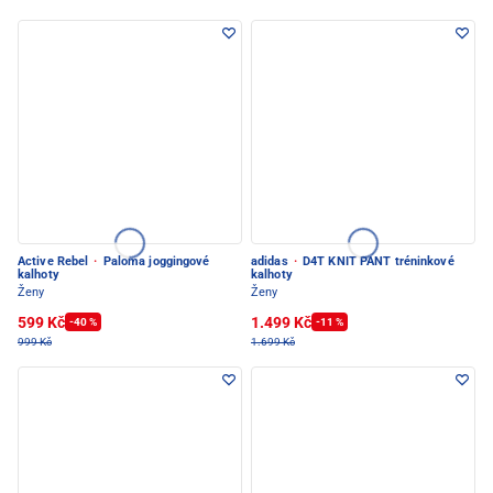
Active Rebel
·
Paloma joggingové
adidas
·
D4T KNIT PANT tréninkové
kalhoty
kalhoty
Ženy
Ženy
599 Kč
1.499 Kč
-40 %
-11 %
999 Kč
1.699 Kč