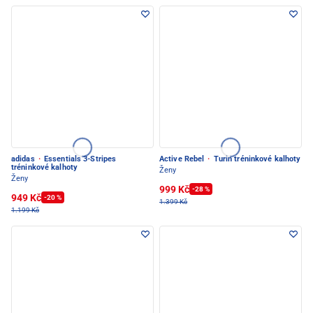
adidas
·
Essentials 3-Stripes
Active Rebel
·
Turin tréninkové kalhoty
tréninkové kalhoty
Ženy
Ženy
999 Kč
-28 %
949 Kč
-20 %
1.399 Kč
1.199 Kč