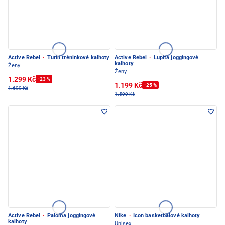
Active Rebel
·
Turin tréninkové kalhoty
Active Rebel
·
Lupita joggingové
kalhoty
Ženy
Ženy
1.299 Kč
-23 %
1.199 Kč
-25 %
1.699 Kč
1.599 Kč
Active Rebel
·
Paloma joggingové
Nike
·
Icon basketbalové kalhoty
kalhoty
Unisex