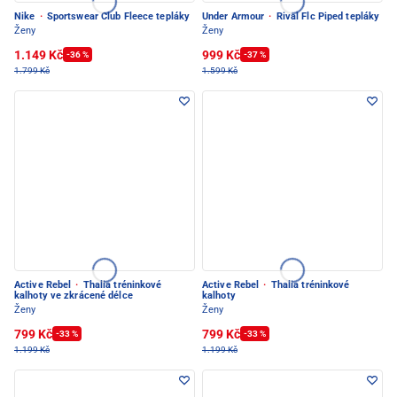
Nike
·
Sportswear Club Fleece tepláky
Under Armour
·
Rival Flc Piped tepláky
Ženy
Ženy
1.149 Kč
999 Kč
-36 %
-37 %
1.799 Kč
1.599 Kč
Active Rebel
·
Thalia tréninkové
Active Rebel
·
Thalia tréninkové
kalhoty ve zkrácené délce
kalhoty
Ženy
Ženy
799 Kč
799 Kč
-33 %
-33 %
1.199 Kč
1.199 Kč