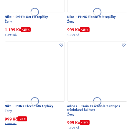
Nike
·
Dri-Fit Get Fit tepláky
Nike
·
PHNX Fleece MR tepláky
Ženy
Ženy
1.199 Kč
999 Kč
-25 %
-28 %
1.599 Kč
1.399 Kč
Nike
·
PHNX Fleece MR tepláky
adidas
·
Train Essentials 3-Stripes
tréninkové kalhoty
Ženy
Ženy
999 Kč
-28 %
999 Kč
-16 %
1.399 Kč
1.199 Kč