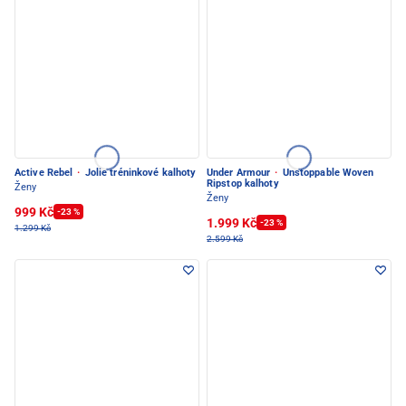
Active Rebel
·
Jolie tréninkové kalhoty
Under Armour
·
Unstoppable Woven
Ripstop kalhoty
Ženy
Ženy
999 Kč
-23 %
1.999 Kč
-23 %
1.299 Kč
2.599 Kč