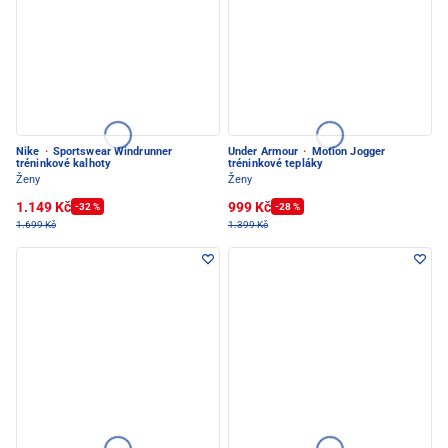
Nike
·
Sportswear Windrunner
Under Armour
·
Motion Jogger
tréninkové kalhoty
tréninkové tepláky
Ženy
Ženy
1.149 Kč
999 Kč
-32 %
-28 %
1.699 Kč
1.399 Kč