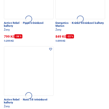
Active Rebel
·
Pippa tréninkové
Energetics
·
Krátké tréninkové kalhoty
kalhoty
Marion
Ženy
Ženy
799 Kč
849 Kč
-38 %
-22 %
1.299 Kč
1.099 Kč
Active Rebel
·
Nora 7/8 tréninkové
kalhoty
Ženy