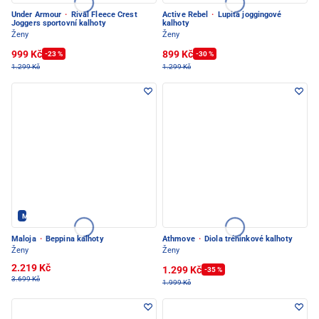
Under Armour
·
Rival Fleece Crest
Active Rebel
·
Lupita joggingové
Joggers sportovní kalhoty
kalhoty
Ženy
Ženy
999 Kč
899 Kč
-23 %
-30 %
1.299 Kč
1.299 Kč
Maloja - PEC POD SNĚŽKOU
Maloja
·
Beppina kalhoty
Athmove
·
Diola tréninkové kalhoty
Ženy
Ženy
2.219 Kč
1.299 Kč
-35 %
3.699 Kč
1.999 Kč