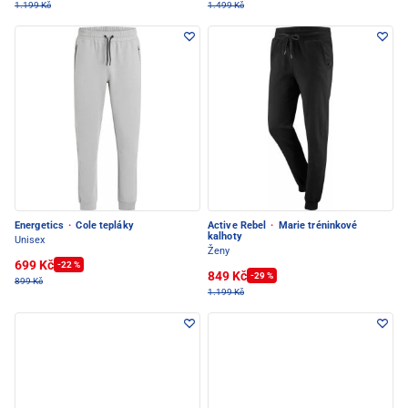
1.199 Kč
1.499 Kč
Energetics
·
Cole tepláky
Active Rebel
·
Marie tréninkové
kalhoty
Unisex
Ženy
699 Kč
-22 %
849 Kč
-29 %
899 Kč
1.199 Kč