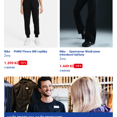
Nike
·
PHNX Fleece MR tepláky
Nike
·
Sportswear Windrunner
tréninkové kalhoty
Ženy
Ženy
1.399 Kč
-12 %
1.449 Kč
-14 %
1.599 Kč
1.699 Kč