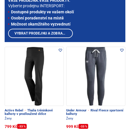
VAŠE PRODEJNA.VAŠE PRODUKTY.
Vyberte prodejnu INTERSPORT:
Dostupné produkty ve vašem okolí
Osobní poradenství na místě
Možnost okamžitého vyzvednutí
VYBRAT PRODEJNU A ZOBRAZIT PRODUKTY
Active Rebel
·
Thalia tréninkové
Under Armour
·
Rival Fleece sportovní
kalhoty v prodloužené délce
kalhoty
Ženy
Ženy
799 Kč
999 Kč
-33 %
-33 %