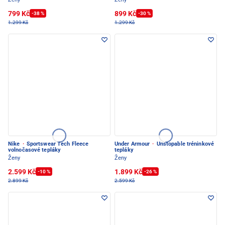
799 Kč
899 Kč
-38 %
-30 %
1.299 Kč
1.299 Kč
Nike
·
Sportswear Tech Fleece
Under Armour
·
Unstopable tréninkové
volnočasové tepláky
tepláky
Ženy
Ženy
2.599 Kč
1.899 Kč
-10 %
-26 %
2.899 Kč
2.599 Kč