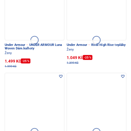
Under Armour
·
UNDER ARMOUR Luna
Under Armour
·
Rival High Rise tepláky
Woven Dám.kalhoty
Ženy
Ženy
1.049 Kč
-25 %
1.499 Kč
-25 %
1.399 Kč
1.999 Kč