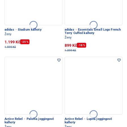
adidas
·
Stadium kalhoty
adidas
·
Essentials Small Logo French
Terry Cuffed kalhoty
Ženy
Ženy
1.199 Kč
-25 %
899 Kč
-18 %
1.599 Kč
1.099 Kč
Active Rebel
·
Paloma joggingové
Active Rebel
·
Lupita joggingové
kalhoty
kalhoty
Ženy
Ženy