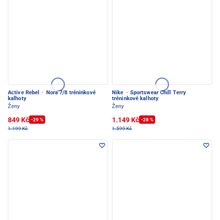
Active Rebel
·
Nora 7/8 tréninkové
Nike
·
Sportswear Chill Terry
kalhoty
tréninkové kalhoty
Ženy
Ženy
849 Kč
1.149 Kč
-29 %
-28 %
1.199 Kč
1.599 Kč