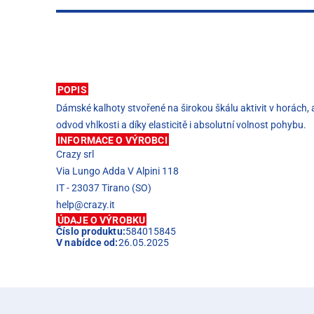
POPIS
Dámské kalhoty stvořené na širokou škálu aktivit v horách, 
odvod vhlkosti a díky elasticitě i absolutní volnost pohybu.
INFORMACE O VÝROBCI
Crazy srl
Via Lungo Adda V Alpini 118
IT - 23037 Tirano (SO)
help@crazy.it
ÚDAJE O VÝROBKU
Číslo produktu:
584015845
V nabídce od:
26.05.2025