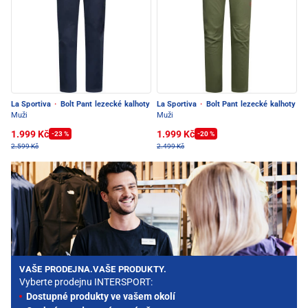
La Sportiva
·
Bolt Pant lezecké kalhoty
La Sportiva
·
Bolt Pant lezecké kalhoty
Muži
Muži
1.999 Kč
1.999 Kč
-23 %
-20 %
2.599 Kč
2.499 Kč
VAŠE PRODEJNA.VAŠE PRODUKTY.
Vyberte prodejnu INTERSPORT:
Dostupné produkty ve vašem okolí