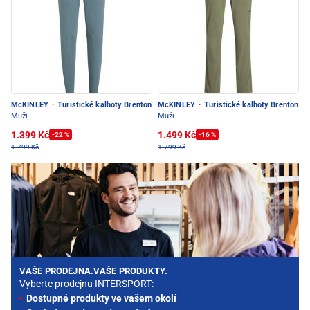
McKINLEY
·
Turistické kalhoty Brenton
McKINLEY
·
Turistické kalhoty Brenton
Muži
Muži
1.399 Kč
1.499 Kč
-22 %
-16 %
1.799 Kč
1.799 Kč
VAŠE PRODEJNA.VAŠE PRODUKTY.
Vyberte prodejnu INTERSPORT:
Dostupné produkty ve vašem okolí