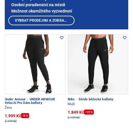
Osobní poradenství na místě
Možnost okamžitého vyzvednutí
VYBRAT PRODEJNU A ZOBRAZIT PRODUKTY
Under Armour
·
UNDER ARMOUR
Nike
·
Stride běžecké kalhoty
Velociti Pro Dám.kalhoty
Muži
Ženy
1.849 Kč
-15 %
1.999 Kč
-9 %
2.199 Kč
2.199 Kč