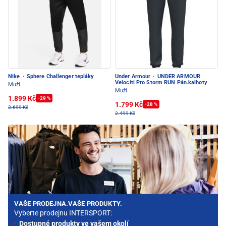
Nike
·
Sphere Challenger tepláky
Under Armour
·
UNDER ARMOUR
Velociti Pro Storm RUN Pán.kalhoty
Muži
Muži
1.899 Kč
-29 %
1.799 Kč
-28 %
2.699 Kč
2.499 Kč
VAŠE PRODEJNA.VAŠE PRODUKTY.
Vyberte prodejnu INTERSPORT:
Dostupné produkty ve vašem okolí