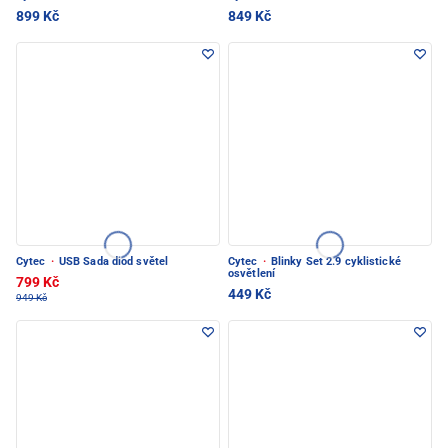
899 Kč
849 Kč
Cytec
·
USB Sada diod světel
Cytec
·
Blinky Set 2.9 cyklistické
osvětlení
799 Kč
449 Kč
949 Kč