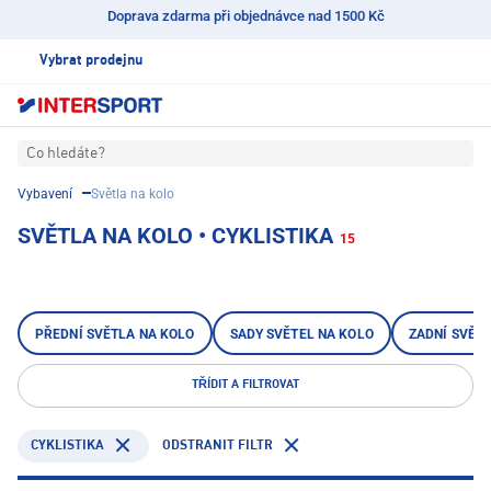
Doprava zdarma při objednávce nad 1500 Kč
Vybrat prodejnu
Co hledáte?
Vybavení
Světla na kolo
SVĚTLA NA KOLO • CYKLISTIKA
15
PŘEDNÍ SVĚTLA NA KOLO
SADY SVĚTEL NA KOLO
ZADNÍ SVĚT
TŘÍDIT A FILTROVAT
CYKLISTIKA
ODSTRANIT FILTR