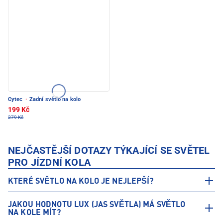
Cytec
·
Zadní světlo na kolo
199 Kč
279 Kč
NEJČASTĚJŠÍ DOTAZY TÝKAJÍCÍ SE SVĚTEL
PRO JÍZDNÍ KOLA
KTERÉ SVĚTLO NA KOLO JE NEJLEPŠÍ?
JAKOU HODNOTU LUX (JAS SVĚTLA) MÁ SVĚTLO
NA KOLE MÍT?