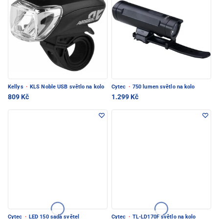
Kellys
·
KLS Noble USB světlo na kolo
Cytec
·
750 lumen světlo na kolo
809 Kč
1.299 Kč
Cytec
·
LED 150 sada světel
Cytec
·
TL-LD170F světlo na kolo