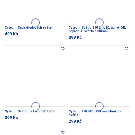
Cytec
·
Sada diodových světel
Cytec
·
Světlo 110 Ln LED, úchyt QR,
nepřeruš. světlo a blikání
499 Kč
399 Kč
Cytec
·
Světlo na kolo LED USB
Cytec
·
THUMB USB multifunkční
světlo
399 Kč
299 Kč