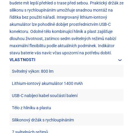
budete mít lepší přehled o trase před sebou. Praktický držák ze
silikonu s rychloupínáním umožňuje snadnou montáž na
řídítka bez použití nářadí. Integrovaný lithium-iontový
akumulátor lze pohodlně dobíjet prostřednictvím USB-C
konektoru. Odolné tělo kombinující hliník a plast zajišťuje
dlouhou životnost, zatímco sedm světelných režimů nabízí
maximální flexibilitu podle aktuálních podmínek. Indikátor
stavu baterie vás navíc včas upozorní na potřebu dobití.
VLASTNOSTI
Světelný výkon: 800 lm
Lithium-iontový akumulátor 1400 mAh
USB-C nabíjecí kabel součástí balení
Tělo z hliníku a plastu
Silikonový držák s rychloupínáním
7 světelných režimů