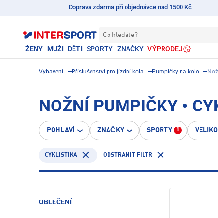
Doprava zdarma při objednávce nad 1500 Kč
Co hledáte?
ŽENY
MUŽI
DĚTI
SPORTY
ZNAČKY
VÝPRODEJ
Vybavení
Příslušenství pro jízdní kola
Pumpičky na kolo
Nož
NOŽNÍ PUMPIČKY • CY
POHLAVÍ
ZNAČKY
SPORTY
VELIK
1
CYKLISTIKA
ODSTRANIT FILTR
OBLEČENÍ