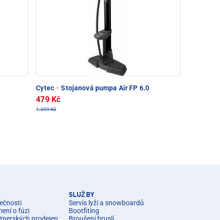
Cytec
·
Stojanová pumpa Air FP 6.0
479 Kč
1.099 Kč
SLUŽBY
ečnosti
Servis lyží a snowboardů
ní o fúzi
Bootfiting
rtnerských prodejen
Broušení bruslí