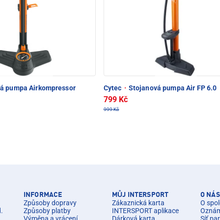
á pumpa Airkompressor
Cytec
·
Stojanová pumpa Air FP 6.0
799 Kč
999 Kč
INFORMACE
MŮJ INTERSPORT
O NÁS
Způsoby dopravy
Zákaznická karta
O spol
d.
Způsoby platby
INTERSPORT aplikace
Oznáme
Výměna a vrácení
Dárková karta
Síť pa