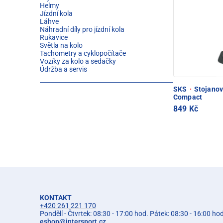
Helmy
Jízdní kola
Láhve
Náhradní díly pro jízdní kola
Rukavice
Světla na kolo
Tachometry a cyklopočítače
Vozíky za kolo a sedačky
Údržba a servis
SKS
·
Stojanov
Compact
849 Kč
KONTAKT
+420 261 221 170
Pondělí - Čtvrtek: 08:30 - 17:00 hod. Pátek: 08:30 - 16:00 ho
eshop
@
intersport.cz