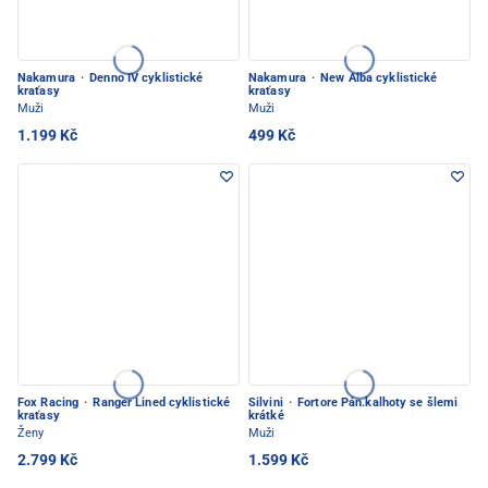
Nakamura
·
Denno IV cyklistické
Nakamura
·
New Alba cyklistické
kraťasy
kraťasy
Muži
Muži
1.199 Kč
499 Kč
Fox Racing
·
Ranger Lined cyklistické
Silvini
·
Fortore Pán.kalhoty se šlemi
kraťasy
krátké
Ženy
Muži
2.799 Kč
1.599 Kč