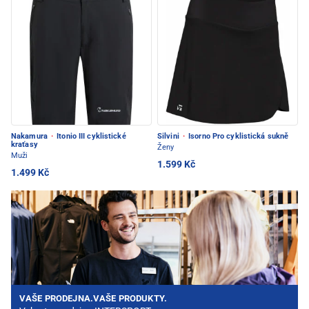
Nakamura
·
Itonio III cyklistické
Silvini
·
Isorno Pro cyklistická sukně
kraťasy
Ženy
Muži
1.599 Kč
1.499 Kč
VAŠE PRODEJNA.VAŠE PRODUKTY.