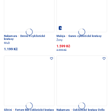
Maloja - PEC POD SNĚŽKOU
Nakamura
·
Denno II cyklistické
Maloja
·
Ganes cyklistické kraťasy
kraťasy
Ženy
Muži
1.599 Kč
1.199 Kč
2.999 Kč
Silvini
·
Fortore Bib cyklistické kraťasy
Nakamura
·
Cyklistické kraťasy Dello