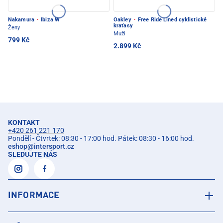
Nakamura
·
Ibiza W
Oakley
·
Free Ride Lined cyklistické
kraťasy
Ženy
Muži
799 Kč
2.899 Kč
KONTAKT
+420 261 221 170
Pondělí - Čtvrtek: 08:30 - 17:00 hod. Pátek: 08:30 - 16:00 hod.
eshop
@
intersport.cz
SLEDUJTE NÁS
INFORMACE