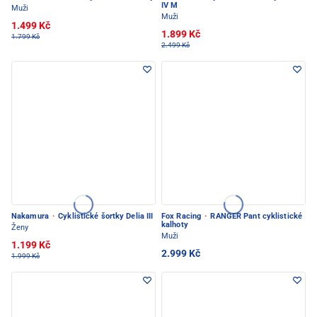
IV M
Muži
Muži
1.499 Kč
1.899 Kč
1.799 Kč
2.499 Kč
Nakamura
·
Cyklistické šortky Delia III
Fox Racing
·
RANGER Pant cyklistické
kalhoty
Ženy
Muži
1.199 Kč
2.999 Kč
1.999 Kč