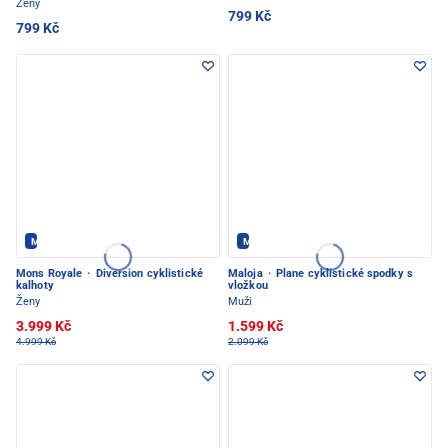
Ženy
799 Kč
799 Kč
Mons Royale - PEC POD SNĚŽKOU
Maloja - PEC POD SNĚŽKOU
Mons Royale
·
Diversion cyklistické
Maloja
·
Plane cyklistické spodky s
kalhoty
vložkou
Ženy
Muži
3.999 Kč
1.599 Kč
4.999 Kč
2.099 Kč