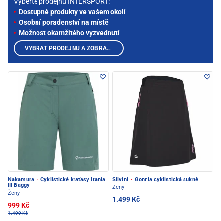
Vyberte prodejnu INTERSPORT:
Dostupné produkty ve vašem okolí
Osobní poradenství na místě
Možnost okamžitého vyzvednutí
VYBRAT PRODEJNU A ZOBRAZIT PRODUKTY
Nakamura
·
Cyklistické kraťasy Itania
Silvini
·
Gonnia cyklistická sukně
III Baggy
Ženy
Ženy
1.499 Kč
999 Kč
1.499 Kč