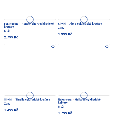
Fox Racing
·
Ranger Short cyklistické
Silvini
·
Alma cyklistické kraťasy
kraťasy
Ženy
Muži
1.999 Kč
2.799 Kč
Silvini
·
Tinella cyklistické kraťasy
Nakamura
·
Heiko III cyklistické
kalhoty
Ženy
Muži
1.499 Kč
1.799 Kč