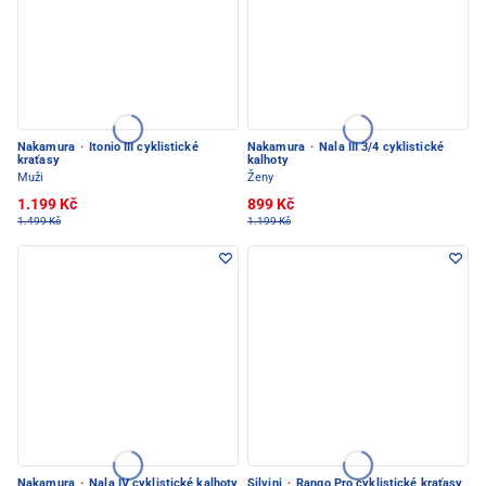
Nakamura
·
Itonio III cyklistické
Nakamura
·
Nala III 3/4 cyklistické
kraťasy
kalhoty
Muži
Ženy
1.199 Kč
899 Kč
1.499 Kč
1.199 Kč
Nakamura
·
Nala IV cyklistické kalhoty
Silvini
·
Rango Pro cyklistické kraťasy