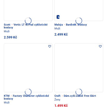
Maloja - PEC POD SNĚŽKOU
Scott
·
Vertic LT W/Pad cyklistické
Maloja
·
BardinM. kraťasy
kraťasy
Muži
Muži
2.499 Kč
2.599 Kč
KTM
·
Factory Character cyklistické
Craft
·
Dám.cykl.sukně Free Skirt
kraťasy
Ženy
Muži
1.499 Kč