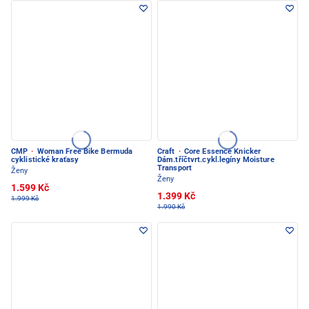
CMP
·
Woman Free Bike Bermuda
Craft
·
Core Essence Knicker
cyklistické kraťasy
Dám.tříčtvrt.cykl.legíny Moisture
Transport
Ženy
Ženy
1.599 Kč
1.399 Kč
1.999 Kč
1.990 Kč