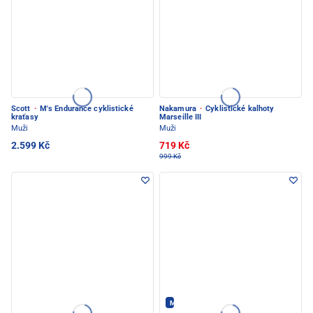
Scott
·
M's Endurance cyklistické
Nakamura
·
Cyklistické kalhoty
kraťasy
Marseille III
Muži
Muži
2.599 Kč
719 Kč
999 Kč
Maloja - PEC POD SNĚŽKOU