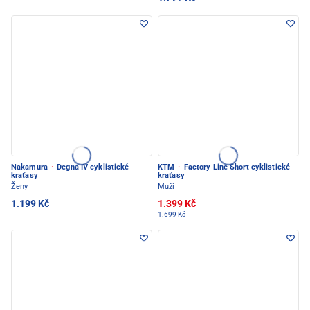
Nakamura
·
Degna IV cyklistické
KTM
·
Factory Line Short cyklistické
kraťasy
kraťasy
Ženy
Muži
1.199 Kč
1.399 Kč
1.699 Kč