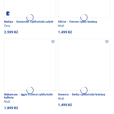
Maloja - PEC POD SNĚŽKOU
Maloja
·
GermerM. cyklistická sukně
Silvini
·
Fortore cyklo kraťasy
Ženy
Muži
2.599 Kč
1.499 Kč
Nakamura
·
Iggio II zimní cyklistické
Genesis
·
Derby cyklistické kraťasy
kalhoty
Muži
Muži
1.499 Kč
1.899 Kč