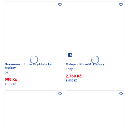
Maloja - PEC POD SNĚŽKOU
Nakamura
·
Itonio II cyklistické
Maloja
·
RitomM. kraťasy
kraťasy
Ženy
Děti
2.769 Kč
999 Kč
3.459 Kč
1.199 Kč