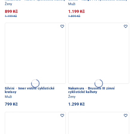
Ženy
Muži
899 Kč
1.199 Kč
1.199 Kč
1.899 Kč
Silvini
·
Inner vnitřní cyklistické
Nakamura
·
Brussels III zimní
kraťasy
cyklistické kalhoty
Muži
Ženy
799 Kč
1.299 Kč