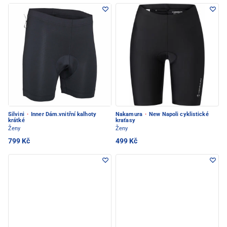
Silvini
·
Inner Dám.vnitřní kalhoty
Nakamura
·
New Napoli cyklistické
krátké
kraťasy
Ženy
Ženy
799 Kč
499 Kč