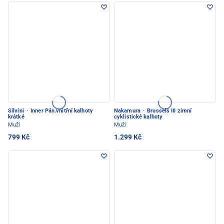
Silvini
·
Inner Pán.vnitřní kalhoty
Nakamura
·
Brussels III zimní
krátké
cyklistické kalhoty
Muži
Muži
799 Kč
1.299 Kč