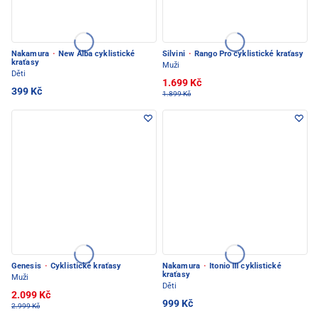
Nakamura
·
New Alba cyklistické
Silvini
·
Rango Pro cyklistické kraťasy
kraťasy
Muži
Děti
1.699 Kč
399 Kč
1.899 Kč
Genesis
·
Cyklistické kraťasy
Nakamura
·
Itonio III cyklistické
kraťasy
Muži
Děti
2.099 Kč
999 Kč
2.999 Kč