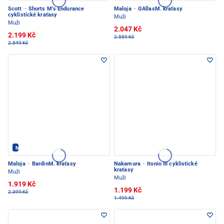
Scott
·
Shorts M's Endurance
Maloja
·
GAllasM. kraťasy
cyklistické kraťasy
Muži
Muži
2.047 Kč
2.199 Kč
2.559 Kč
2.549 Kč
Maloja - PEC POD SNĚŽKOU
Maloja
·
BardinM. kraťasy
Nakamura
·
Itonio III cyklistické
kraťasy
Muži
Muži
1.919 Kč
1.199 Kč
2.399 Kč
1.499 Kč