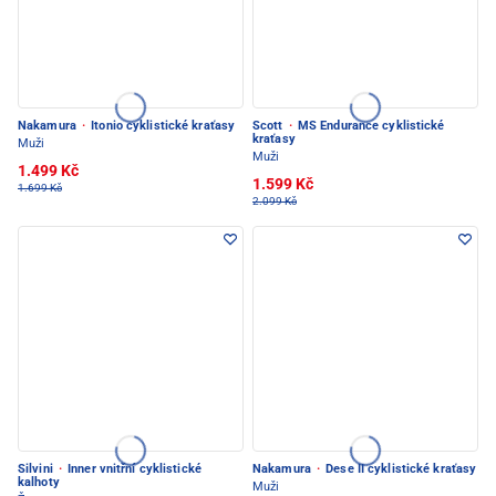
Nakamura
·
Itonio cyklistické kraťasy
Scott
·
MS Endurance cyklistické
kraťasy
Muži
Muži
1.499 Kč
1.599 Kč
1.699 Kč
2.099 Kč
Silvini
·
Inner vnitřní cyklistické
Nakamura
·
Dese II cyklistické kraťasy
kalhoty
Muži