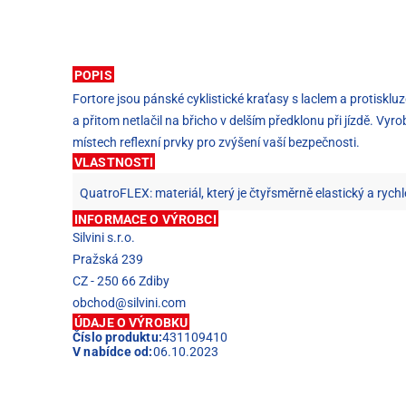
POPIS
Fortore jsou pánské cyklistické kraťasy s laclem a protisklu
a přitom netlačil na břicho v delším předklonu při jízdě. Vyr
místech reflexní prvky pro zvýšení vaší bezpečnosti.
VLASTNOSTI
QuatroFLEX: materiál, který je čtyřsměrně elastický a rych
INFORMACE O VÝROBCI
Silvini s.r.o.
Pražská 239
CZ - 250 66 Zdiby
obchod@silvini.com
ÚDAJE O VÝROBKU
Číslo produktu:
431109410
V nabídce od:
06.10.2023