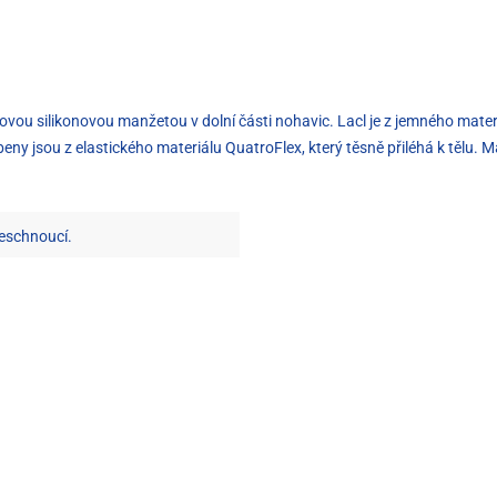
zovou silikonovou manžetou v dolní části nohavic. Lacl je z jemného materi
obeny jsou z elastického materiálu QuatroFlex, který těsně přiléhá k tělu. M
leschnoucí.