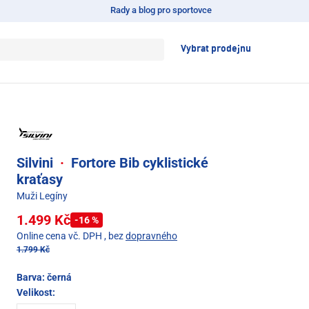
Rady a blog pro sportovce
Vybrat prodejnu
Silvini
·
Fortore Bib cyklistické
kraťasy
Muži Legíny
1.499 Kč
-16 %
Online cena vč. DPH
, bez
dopravného
1.799 Kč
Barva:
černá
Velikost: