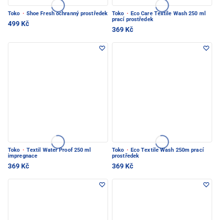
Toko
·
Shoe Fresh ochranný prostředek
Toko
·
Eco Care Textile Wash 250 ml
prací prostředek
499 Kč
369 Kč
Toko
·
Textil Water Proof 250 ml
Toko
·
Eco Textile Wash 250m prací
impregnace
prostředek
369 Kč
369 Kč