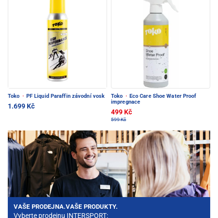
Toko
·
PF Liquid Paraffin závodní vosk
Toko
·
Eco Care Shoe Water Proof
impregnace
1.699 Kč
499 Kč
599 Kč
VAŠE PRODEJNA.VAŠE PRODUKTY.
Vyberte prodejnu INTERSPORT: