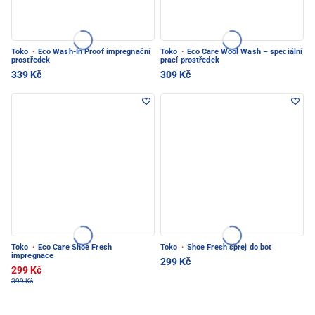
Toko
·
Eco Wash-In Proof impregnační
Toko
·
Eco Care Wool Wash – speciální
prostředek
prací prostředek
339 Kč
309 Kč
Toko
·
Eco Care Shoe Fresh
Toko
·
Shoe Fresh sprej do bot
impregnace
299 Kč
299 Kč
399 Kč