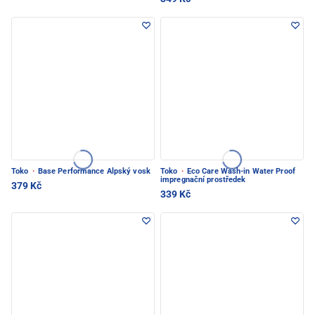
Toko
·
Base Performance Alpský vosk
Toko
·
Eco Care Wash-in Water Proof
impregnační prostředek
379 Kč
339 Kč