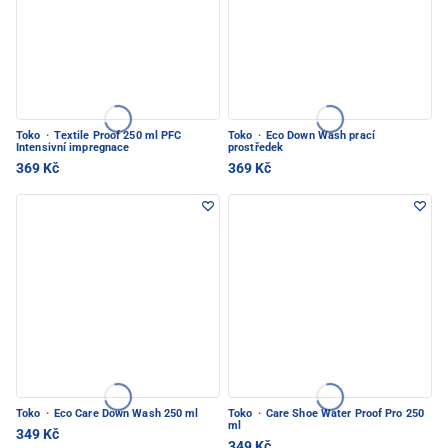
Toko
·
Textile Proof 250 ml PFC
Toko
·
Eco Down Wash prací
Intensivní impregnace
prostředek
369 Kč
369 Kč
Toko
·
Eco Care Down Wash 250 ml
Toko
·
Care Shoe Water Proof Pro 250
ml
349 Kč
349 Kč