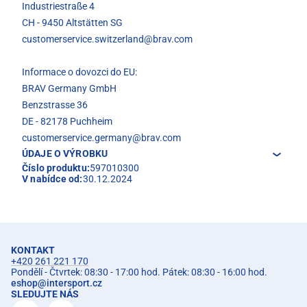
Industriestraße 4
CH - 9450 Altstätten SG
customerservice.switzerland@brav.com
Informace o dovozci do EU:
BRAV Germany GmbH
Benzstrasse 36
DE - 82178 Puchheim
customerservice.germany@brav.com
ÚDAJE O VÝROBKU
Číslo produktu:
597010300
V nabídce od:
30.12.2024
KONTAKT
+420 261 221 170
Pondělí - Čtvrtek: 08:30 - 17:00 hod. Pátek: 08:30 - 16:00 hod.
eshop
@
intersport.cz
SLEDUJTE NÁS