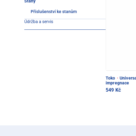
Stany
Příslušenství ke stanům
Údržba a servis
Toko
·
Universa
impregnace
549 Kč