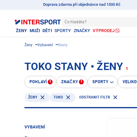
Doprava zdarma při objednávce nad 1500 Kč
Co hledáte?
ŽENY
MUŽI
DĚTI
SPORTY
ZNAČKY
VÝPRODEJ
Ženy
Vybavení
Stany
TOKO STANY • ŽENY
1
POHLAVÍ
ZNAČKY
SPORTY
VELIK
1
1
TOKO
ODSTRANIT FILTR
ŽENY
VYBAVENÍ