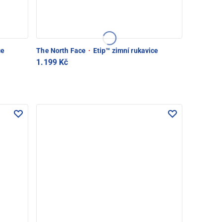
ce
The North Face
·
Etip™ zimní rukavice
1.199 Kč