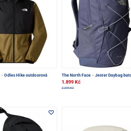
e
·
Odles Hike outdoorová
The North Face
·
Jester Daybag bat
1.899 Kč
2.399 Kč