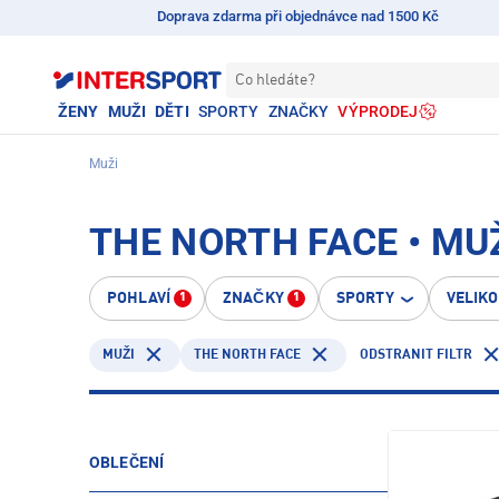
Doprava zdarma při objednávce nad 1500 Kč
Co hledáte?
ŽENY
MUŽI
DĚTI
SPORTY
ZNAČKY
VÝPRODEJ
Muži
THE NORTH FACE • MU
POHLAVÍ
ZNAČKY
SPORTY
VELIK
1
1
THE NORTH FACE
ODSTRANIT FILTR
MUŽI
OBLEČENÍ