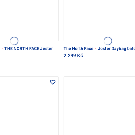
e
·
THE NORTH FACE Jester
The North Face
·
Jester Daybag bat
2.299 Kč