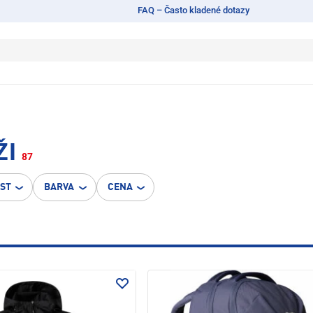
FAQ – Často kladené dotazy
ŽI
87
OST
BARVA
CENA