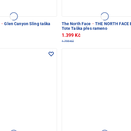
e
·
Glen Canyon Sling taška
The North Face
·
THE NORTH FACE B
Tote Taška přes rameno
1.399 Kč
1.799 Kč