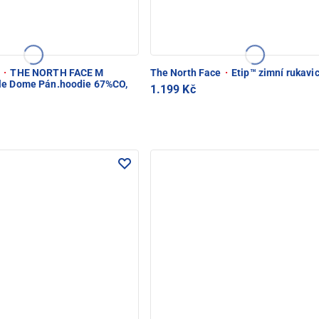
e
·
THE NORTH FACE M
The North Face
·
Etip™ zimní rukavi
ple Dome Pán.hoodie 67%CO,
1.199 Kč