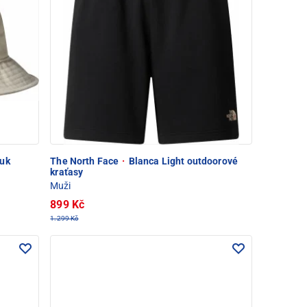
uk
The North Face
·
Blanca Light outdoorové
kraťasy
Muži
899 Kč
1.299 Kč