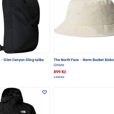
e
·
Glen Canyon Sling taška
The North Face
·
Norm Bucket klobo
Unisex
899 Kč
1.099 Kč