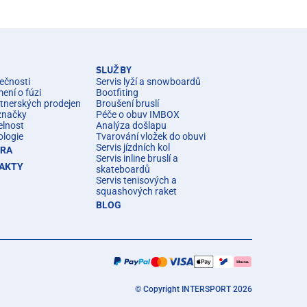
SLUŽBY
ečnosti
Servis lyží a snowboardů
ní o fúzi
Bootfiting
rtnerských prodejen
Broušení bruslí
značky
Péče o obuv IMBOX
elnost
Analýza došlapu
ologie
Tvarování vložek do obuvi
Servis jízdních kol
ÉRA
Servis inline bruslí a
AKTY
skateboardů
Servis tenisových a
squashových raket
BLOG
© Copyright INTERSPORT 2026