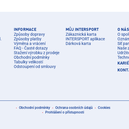
INFORMACE
MŮJ INTERSPORT
O NÁS
Způsoby dopravy
Zákaznická karta
O spol
d.
Způsoby platby
INTERSPORT aplikace
Oznáme
Výměna a vrácení
Dárková karta
Síť pa
FAQ - Časté dotazy
Naše 
Stažení výrobku z prodeje
Udržit
Obchodní podmínky
Techn
Tabulky velikostí
KARI
Odstoupení od smlouvy
KONT
Obchodní podmínky
Ochrana osobních údajů
Cookies
Prohlášení o přístupnosti