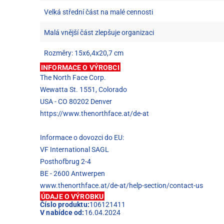
Velká střední část na malé cennosti
Malá vnější část zlepšuje organizaci
Rozměry: 15x6,4x20,7 cm
INFORMACE O VÝROBCI
The North Face Corp.
Wewatta St. 1551, Colorado
USA - CO 80202 Denver
https://www.thenorthface.at/de-at
Informace o dovozci do EU:
VF International SAGL
Posthofbrug 2-4
BE - 2600 Antwerpen
www.thenorthface.at/de-at/help-section/contact-us
ÚDAJE O VÝROBKU
Číslo produktu:
106121411
V nabídce od:
16.04.2024