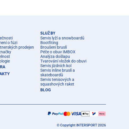
SLUŽBY
ečnosti
Servis lyží a snowboardů
ní o fúzi
Bootfiting
rtnerských prodejen
Broušení bruslí
značky
Péče o obuv IMBOX
elnost
Analýza došlapu
ologie
Tvarování vložek do obuvi
Servis jízdních kol
ÉRA
Servis inline bruslí a
AKTY
skateboardů
Servis tenisových a
squashových raket
BLOG
© Copyright INTERSPORT 2026