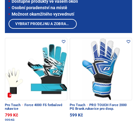
Dostupné produkty ve vašem okolí
Osobní poradenství na místě
Možnost okamžitého vyzvednutí
VYBRAT PRODEJNU A ZOBRAZIT PRODUKTY
Kód: FOTBAL20
Pro Touch
·
Force 4000 FS fotbalové
Pro Touch
·
PRO TOUCH Force 2000
rukavice
PG Brank.rukavice pro dosp.
799 Kč
599 Kč
999 Kč