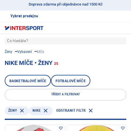
Doprava zdarma při objednávce nad 1500 Kč
Vybrat prodejnu
Co hledáte?
Ženy
Vybavení
Míče
NIKE MÍČE • ŽENY
25
BASKETBALOVÉ MÍČE
FOTBALOVÉ MÍČE
TŘÍDIT A FILTROVAT
NIKE
ODSTRANIT FILTR
ŽENY