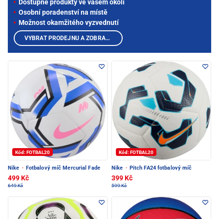
Dostupné produkty ve vašem okolí
Osobní poradenství na místě
Možnost okamžitého vyzvednutí
VYBRAT PRODEJNU A ZOBRAZIT PRODUKTY
Kód: FOTBAL20
Kód: FOTBAL20
Nike
·
Fotbalový míč Mercurial Fade
Nike
·
Pitch FA24 fotbalový míč
499 Kč
399 Kč
649 Kč
599 Kč