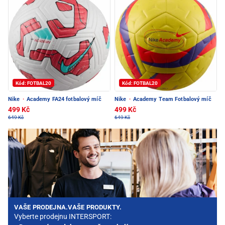
Kód: FOTBAL20
Kód: FOTBAL20
Nike
·
Academy FA24 fotbalový míč
Nike
·
Academy Team Fotbalový míč
499 Kč
499 Kč
649 Kč
649 Kč
VAŠE PRODEJNA.VAŠE PRODUKTY.
Vyberte prodejnu INTERSPORT: