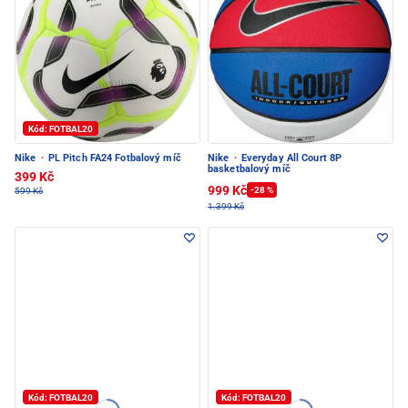
Kód: FOTBAL20
Nike
·
PL Pitch FA24 Fotbalový míč
Nike
·
Everyday All Court 8P
basketbalový míč
399 Kč
999 Kč
-28 %
599 Kč
1.399 Kč
Kód: FOTBAL20
Kód: FOTBAL20