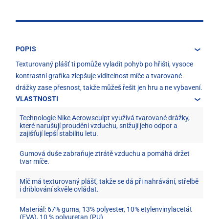
POPIS
Texturovaný plášť ti pomůže vyladit pohyb po hřišti, vysoce
kontrastní grafika zlepšuje viditelnost míče a tvarované
drážky zase přesnost, takže můžeš řešit jen hru a ne vybavení.
VLASTNOSTI
Technologie Nike Aerowsculpt využívá tvarované drážky,
které narušují proudění vzduchu, snižují jeho odpor a
zajišťují lepší stabilitu letu.
Gumová duše zabraňuje ztrátě vzduchu a pomáhá držet
tvar míče.
Míč má texturovaný plášť, takže se dá při nahrávání, střelbě
i driblování skvěle ovládat.
Materiál: 67% guma, 13% polyester, 10% etylenvinylacetát
(EVA), 10 % polyuretan (PU)