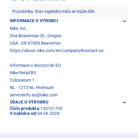
Poznámka: Stav naplnění míče se může lišit.
INFORMACE O VÝROBCI
Nike, Inc.
One Bowerman Dr., Oregon
USA - OR 97005 Beaverton
https://about.nike.com/en/company#contact-us
Informace o dovozci do EU:
Nike Retail BV
Colosseum 1
NL - 1213 NL Hiversum
serviceinfo.eu@nike.com
ÚDAJE O VÝROBKU
Číslo produktu:
120101705
V nabídce od:
04.06.2024