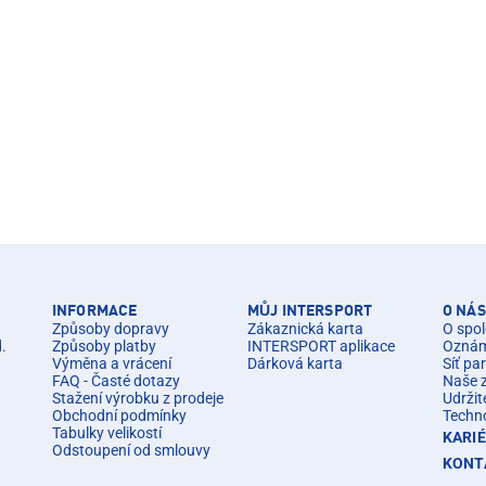
INFORMACE
MŮJ INTERSPORT
O NÁS
Způsoby dopravy
Zákaznická karta
O spol
d.
Způsoby platby
INTERSPORT aplikace
Oznáme
Výměna a vrácení
Dárková karta
Síť pa
FAQ - Časté dotazy
Naše 
Stažení výrobku z prodeje
Udržit
Obchodní podmínky
Techn
Tabulky velikostí
KARI
Odstoupení od smlouvy
KONT