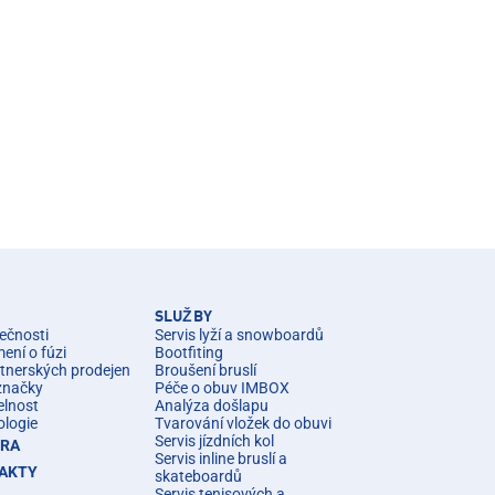
SLUŽBY
ečnosti
Servis lyží a snowboardů
ní o fúzi
Bootfiting
rtnerských prodejen
Broušení bruslí
značky
Péče o obuv IMBOX
elnost
Analýza došlapu
ologie
Tvarování vložek do obuvi
Servis jízdních kol
ÉRA
Servis inline bruslí a
AKTY
skateboardů
Servis tenisových a