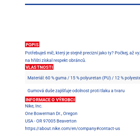
POPIS
Potřebuješ míč, který je stejně precizní jako ty? Počkej, a
na hřišti získal respekt obránců.
VLASTNOSTI
Materiál: 60 % guma / 15 % polyuretan (PU) / 12 % polyeste
Gumová duše zajišťuje odolnost proti tlaku a tvaru
INFORMACE O VÝROBCI
Nike, Inc.
One Bowerman Dr., Oregon
USA - OR 97005 Beaverton
https://about.nike.com/en/company#contact-us