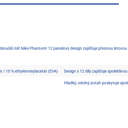
ž vyzkoušíš míč Nike Phantom! 12 panelový design zajišťuje přesnou letov
r / 10 % ethylenvinylacetát (EVA)
Design s 12 díly zajišťuje spolehlivo
Hladký, odolný potah poskytuje spole