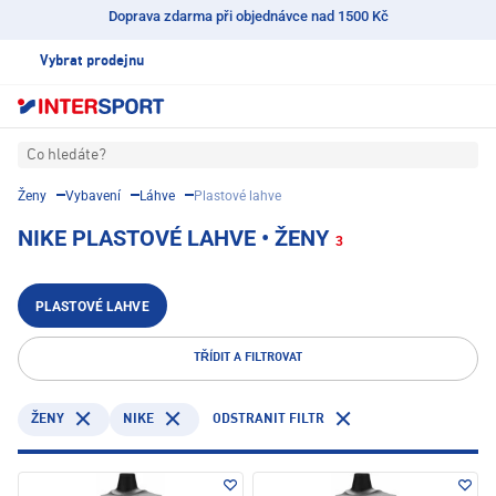
Doprava zdarma při objednávce nad 1500 Kč
Vybrat prodejnu
Co hledáte?
Ženy
Vybavení
Láhve
Plastové lahve
NIKE PLASTOVÉ LAHVE • ŽENY
3
PLASTOVÉ LAHVE
TŘÍDIT A FILTROVAT
NIKE
ODSTRANIT FILTR
ŽENY