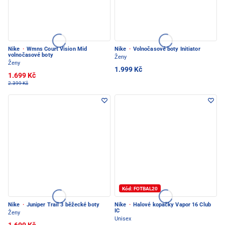
Nike
·
Wmns Court Vision Mid
Nike
·
Volnočasové boty Initiator
volnočasové boty
Ženy
Ženy
1.999 Kč
1.699 Kč
2.399 Kč
Kód: FOTBAL20
Nike
·
Juniper Trail 3 běžecké boty
Nike
·
Halové kopačky Vapor 16 Club
IC
Ženy
Unisex