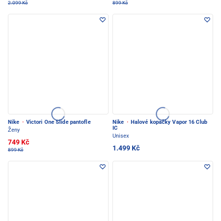
2.099 Kč
899 Kč
Nike
·
Victori One Slide pantofle
Nike
·
Halové kopačky Vapor 16 Club
IC
Ženy
Unisex
749 Kč
1.499 Kč
899 Kč