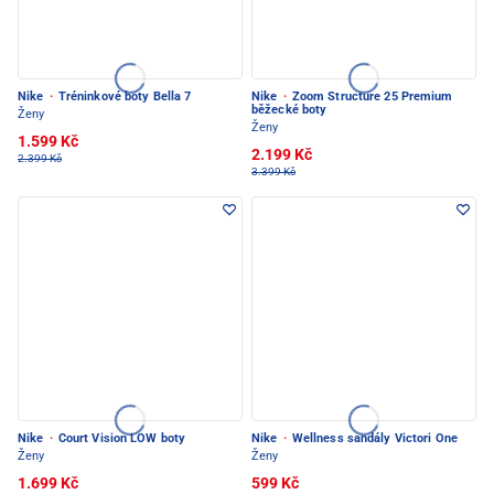
Nike
·
Tréninkové boty Bella 7
Nike
·
Zoom Structure 25 Premium
běžecké boty
Ženy
Ženy
1.599 Kč
2.199 Kč
2.399 Kč
3.399 Kč
Nike
·
Court Vision LOW boty
Nike
·
Wellness sandály Victori One
Ženy
Ženy
1.699 Kč
599 Kč