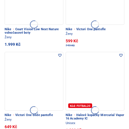
Nike
·
Court Vision Low Next Nature
Nike
·
Victori One pantofle
volnočasové boty
Ženy
Ženy
599 Kč
1.999 Kč
749 Kč
Kód: FOTBAL20
Nike
·
Victori One Slide pantofle
Nike
·
Halové kopačky Mercurial Vapor
16 Academy IC
Ženy
Unisex
649 Kč