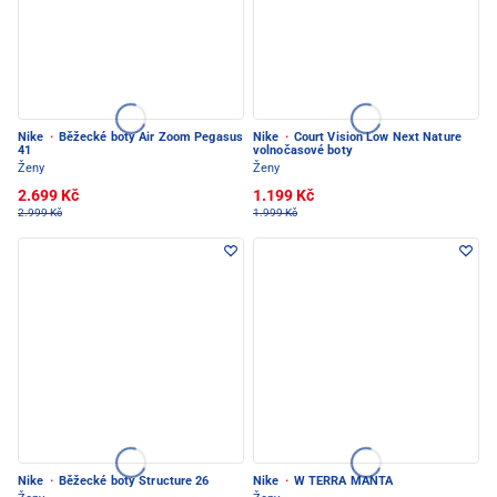
Nike
·
Běžecké boty Air Zoom Pegasus
Nike
·
Court Vision Low Next Nature
41
volnočasové boty
Ženy
Ženy
2.699 Kč
1.199 Kč
2.999 Kč
1.999 Kč
Nike
·
Běžecké boty Structure 26
Nike
·
W TERRA MANTA