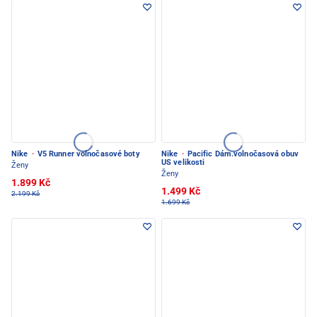
Nike
·
V5 Runner volnočasové boty
Nike
·
Pacific Dám.volnočasová obuv
US velikosti
Ženy
Ženy
1.899 Kč
1.499 Kč
2.199 Kč
1.699 Kč