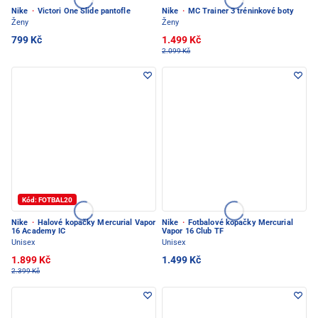
Nike
·
Victori One Slide pantofle
Nike
·
MC Trainer 3 tréninkové boty
Ženy
Ženy
799 Kč
1.499 Kč
2.099 Kč
Kód: FOTBAL20
Nike
·
Halové kopačky Mercurial Vapor
Nike
·
Fotbalové kopačky Mercurial
16 Academy IC
Vapor 16 Club TF
Unisex
Unisex
1.899 Kč
1.499 Kč
2.399 Kč