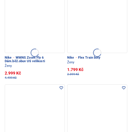
Nike
·
WMNS Zoom Fly 6
Nike
·
Flex Train boty
Dám.běž.obuv US velikosti
Ženy
Ženy
1.799 Kč
2.999 Kč
2.099 Kč
4.499 Kč