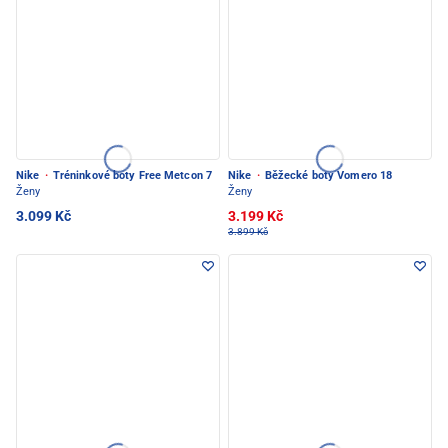
Nike
·
Tréninkové boty Free Metcon 7
Nike
·
Běžecké boty Vomero 18
Ženy
Ženy
3.099 Kč
3.199 Kč
3.899 Kč