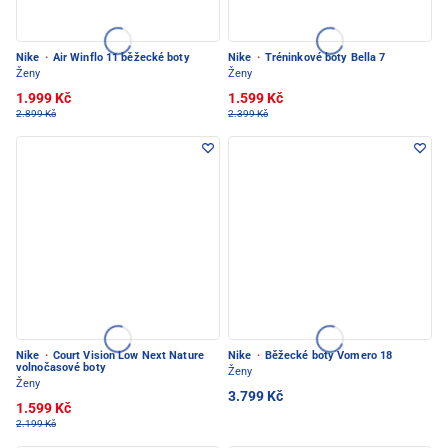
Nike
·
Air Winflo 11 běžecké boty
Nike
·
Tréninkové boty Bella 7
Ženy
Ženy
1.999 Kč
1.599 Kč
2.899 Kč
2.399 Kč
Nike
·
Court Vision Low Next Nature
Nike
·
Běžecké boty Vomero 18
volnočasové boty
Ženy
Ženy
3.799 Kč
1.599 Kč
2.199 Kč