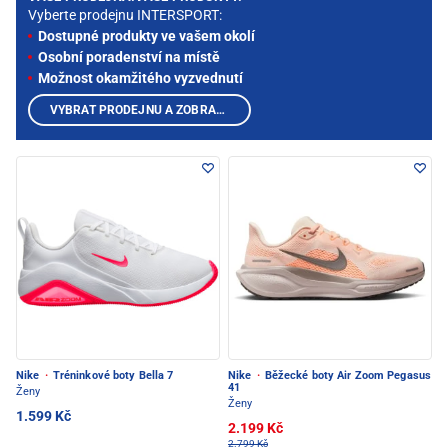
Vyberte prodejnu INTERSPORT:
Dostupné produkty ve vašem okolí
Osobní poradenství na místě
Možnost okamžitého vyzvednutí
VYBRAT PRODEJNU A ZOBRAZIT PRODUKTY
Nike
·
Tréninkové boty Bella 7
Nike
·
Běžecké boty Air Zoom Pegasus
41
Ženy
Ženy
1.599 Kč
2.199 Kč
2.799 Kč