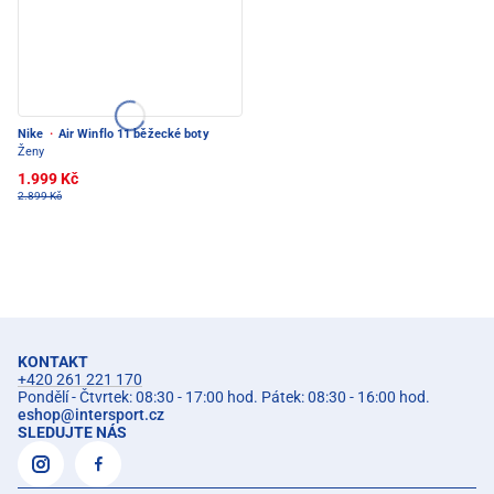
Nike
·
Air Winflo 11 běžecké boty
Ženy
1.999 Kč
2.899 Kč
KONTAKT
+420 261 221 170
Pondělí - Čtvrtek: 08:30 - 17:00 hod. Pátek: 08:30 - 16:00 hod.
eshop
@
intersport.cz
SLEDUJTE NÁS