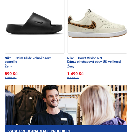
Nike
·
Calm Slide volnočasové
Nike
·
Court Vision NN
pantofle
Dám.volnočasová obuv US velikosti
Ženy
Ženy
899 Kč
1.499 Kč
1.299 Kč
2.099 Kč
VAŠE PRODEJNA.VAŠE PRODUKTY.