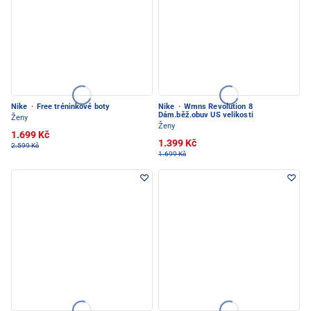
Nike
·
Free tréninkové boty
Nike
·
Wmns Revolution 8
Dám.běž.obuv US velikosti
Ženy
Ženy
1.699 Kč
1.399 Kč
2.599 Kč
1.699 Kč