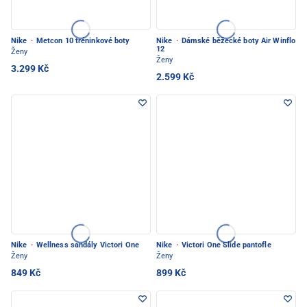
Nike
·
Metcon 10 tréninkové boty
Nike
·
Dámské běžecké boty Air Winflo
12
Ženy
Ženy
3.299 Kč
2.599 Kč
Nike
·
Wellness sandály Victori One
Nike
·
Victori One Slide pantofle
Ženy
Ženy
849 Kč
899 Kč