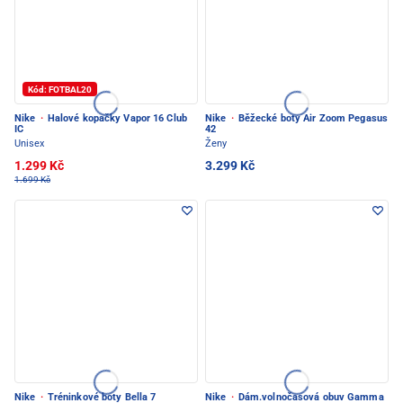
Kód: FOTBAL20
Nike
·
Halové kopačky Vapor 16 Club
Nike
·
Běžecké boty Air Zoom Pegasus
IC
42
Unisex
Ženy
1.299 Kč
3.299 Kč
1.699 Kč
Nike
·
Tréninkové boty Bella 7
Nike
·
Dám.volnočasová obuv Gamma