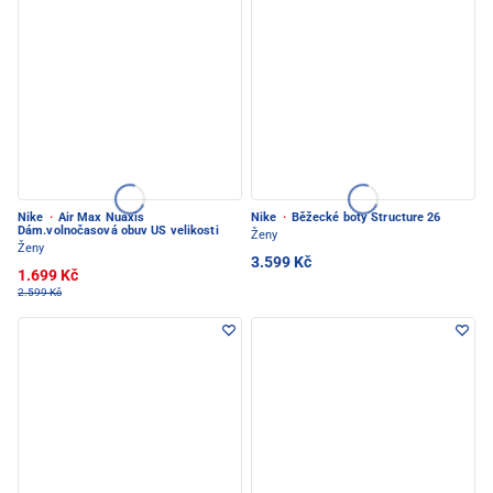
Nike
·
Air Max Nuaxis
Nike
·
Běžecké boty Structure 26
Dám.volnočasová obuv US velikosti
Ženy
Ženy
3.599 Kč
1.699 Kč
2.599 Kč