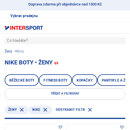
Doprava zdarma při objednávce nad 1500 Kč
Vybrat prodejnu
Co hledáte?
Ženy
Boty
NIKE BOTY • ŽENY
69
BĚŽECKÉ BOTY
FITNESS BOTY
KOPAČKY
PANTOFLE A ŽA
TŘÍDIT A FILTROVAT
NIKE
ODSTRANIT FILTR
ŽENY