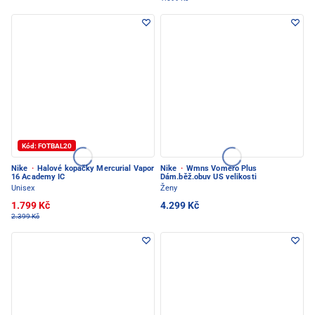
Kód: FOTBAL20
Nike
·
Halové kopačky Mercurial Vapor
Nike
·
Wmns Vomero Plus
16 Academy IC
Dám.běž.obuv US velikosti
Unisex
Ženy
1.799 Kč
4.299 Kč
2.399 Kč