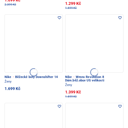
1.699 Kč
1.299 Kč
2.399 Kč
1.699 Kč
Nike
·
Běžecké boty Downshifter 14
Nike
·
Wmns Revolution 8
Dám.běž.obuv US velikosti
Ženy
Ženy
1.699 Kč
1.399 Kč
1.699 Kč