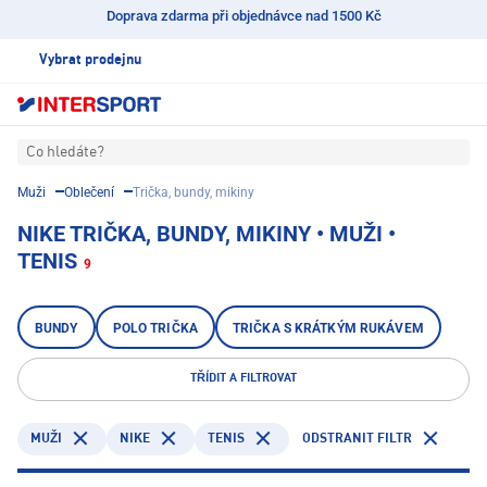
Doprava zdarma při objednávce nad 1500 Kč
Vybrat prodejnu
Co hledáte?
Muži
Oblečení
Trička, bundy, mikiny
NIKE TRIČKA, BUNDY, MIKINY • MUŽI •
TENIS
9
BUNDY
POLO TRIČKA
TRIČKA S KRÁTKÝM RUKÁVEM
TŘÍDIT A FILTROVAT
NIKE
TENIS
ODSTRANIT FILTR
MUŽI