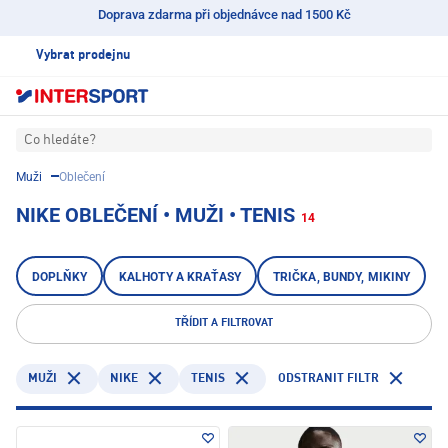
Doprava zdarma při objednávce nad 1500 Kč
Vybrat prodejnu
Co hledáte?
Muži
Oblečení
NIKE OBLEČENÍ • MUŽI • TENIS
14
DOPLŇKY
KALHOTY A KRAŤASY
TRIČKA, BUNDY, MIKINY
TŘÍDIT A FILTROVAT
NIKE
TENIS
ODSTRANIT FILTR
MUŽI