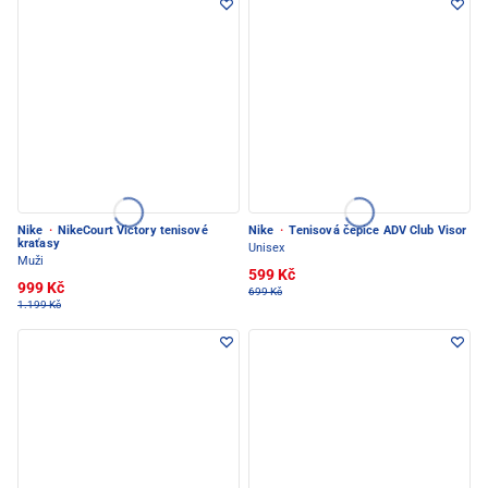
Nike
·
NikeCourt Victory tenisové
Nike
·
Tenisová čepice ADV Club Visor
kraťasy
Unisex
Muži
599 Kč
999 Kč
699 Kč
1.199 Kč