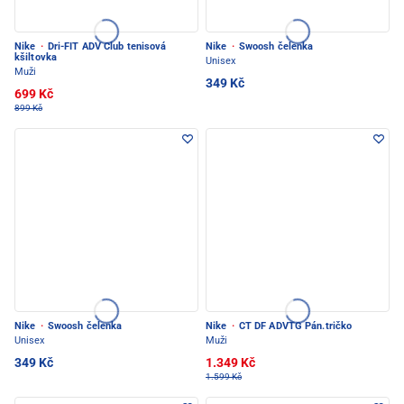
Nike
·
Dri-FIT ADV Club tenisová
Nike
·
Swoosh čelenka
kšiltovka
Unisex
Muži
349 Kč
699 Kč
899 Kč
Nike
·
Swoosh čelenka
Nike
·
CT DF ADVTG Pán.tričko
Unisex
Muži
349 Kč
1.349 Kč
1.599 Kč