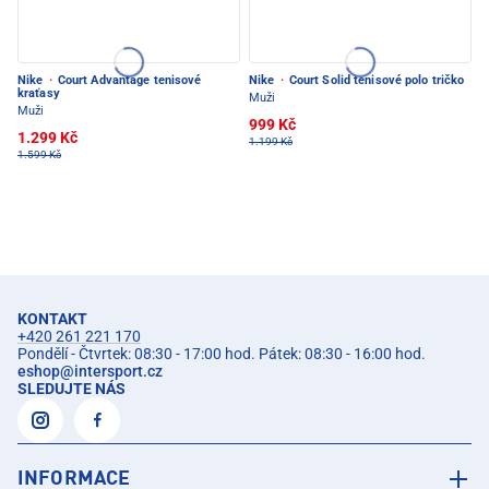
Nike
·
Court Advantage tenisové
Nike
·
Court Solid tenisové polo tričko
kraťasy
Muži
Muži
999 Kč
1.299 Kč
1.199 Kč
1.599 Kč
KONTAKT
+420 261 221 170
Pondělí - Čtvrtek: 08:30 - 17:00 hod. Pátek: 08:30 - 16:00 hod.
eshop
@
intersport.cz
SLEDUJTE NÁS
INFORMACE