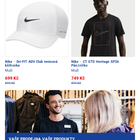
Nike
·
Dri-FIT ADV Club tenisová
Nike
·
CT STD Heritage SP26
kšiltovka
Pán.tričko
Muži
Muži
699 Kč
749 Kč
899 Kč
899 Kč
VAŠE PRODEJNA.VAŠE PRODUKTY.